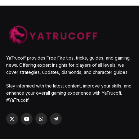
YaTrucoff provides Free Fire tips, tricks, guides, and gaming
news. Offering expert insights for players of all levels, we
cover strategies, updates, diamonds, and character guides.
Stay informed with the latest content, improve your skills, and
enhance your overall gaming experience with YaTrucoff.
#YaTrucoff
X
YouTube
WhatsApp
Telegram
(Twitter)