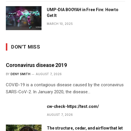
UMP-DIA BOOYAH in Free Fire: How to
Get It
MARCH 10, 2025
DON'T MISS
Coronavirus disease 2019
BY
DENY SMITH
AUGUST 7, 2026
COVID-19 is a contagious disease caused by the coronavirus
SARS-CoV-2. In January 2020, the disease…
cw-check-https://test.com/
AUGUST 7, 2026
The structure, cedar, and airflow that let