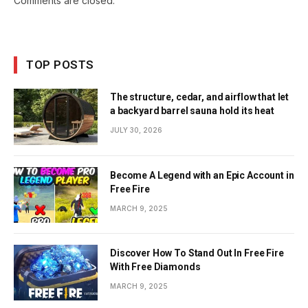
Comments are closed.
TOP POSTS
The structure, cedar, and airflow that let
a backyard barrel sauna hold its heat
JULY 30, 2026
Become A Legend with an Epic Account in
Free Fire
MARCH 9, 2025
Discover How To Stand Out In Free Fire
With Free Diamonds
MARCH 9, 2025