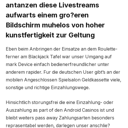
antanzen diese Livestreams
aufwarts einem gro?eren
Bildschirm muhelos von hoher
kunstfertigkeit zur Geltung
Eben beim Anbringen der Einsatze an dem Roulette-
ferner am Blackjack Tafel war unser Umgang auf
mark Device einfach bedienerfreundlicher unter
anderem rapider. Fur die deutschen User gibt’s an der
mobilen Angeschlossen Spielsalon Geldkassette viele,
sonstige und richtige Einzahlungswege.
Hinsichtlich storungsfrei die eine Einzahlung- oder
Auszahlung as part of den Android Casinos ist und
bleibt weiters pass away Zahlungsarten besonders
reprasentabel werden, darlegen unser anschlie?