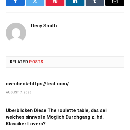
Facebook
Twitter
Pinterest
LinkedIn
Tumblr
Email
Deny Smith
RELATED
POSTS
cw-check-https://test.com/
AUGUST 7, 2026
Uberblicken Diese The roulette table, das sei
welches sinnvolle Moglich Durchgang z. hd.
Klassiker Lovers?