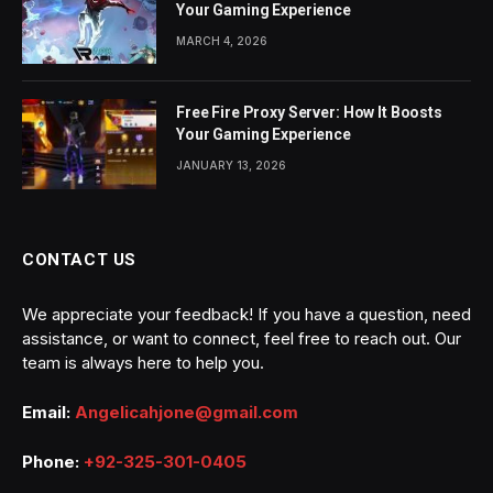
Your Gaming Experience
MARCH 4, 2026
Free Fire Proxy Server: How It Boosts
Your Gaming Experience
JANUARY 13, 2026
CONTACT US
We appreciate your feedback! If you have a question, need
assistance, or want to connect, feel free to reach out. Our
team is always here to help you.
Email:
Angelicahjone@gmail.com
Phone:
+92-325-301-0405