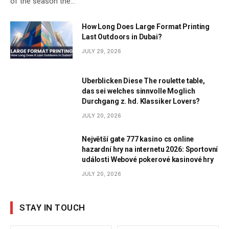
of the season the…
How Long Does Large Format Printing
Last Outdoors in Dubai?
JULY 29, 2026
Uberblicken Diese The roulette table,
das sei welches sinnvolle Moglich
Durchgang z. hd. Klassiker Lovers?
JULY 20, 2026
Největší gate 777 kasino cs online
hazardní hry na internetu 2026: Sportovní
události Webové pokerové kasinové hry
JULY 20, 2026
STAY IN TOUCH