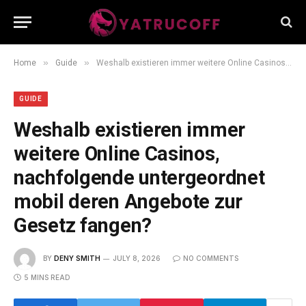
»
»
Home
Guide
Weshalb existieren immer weitere Online Casinos, nachfolgende untergeordnet mobil deren Angebote zur Gesetz fangen?
GUIDE
Weshalb existieren immer
weitere Online Casinos,
nachfolgende untergeordnet
mobil deren Angebote zur
Gesetz fangen?
BY
DENY SMITH
JULY 8, 2026
NO COMMENTS
5 MINS READ