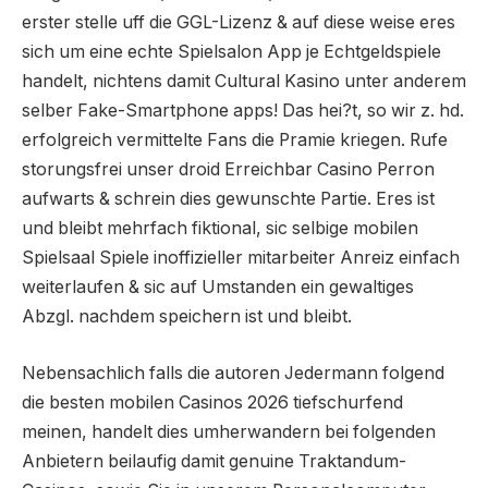
erster stelle uff die GGL-Lizenz & auf diese weise eres
sich um eine echte Spielsalon App je Echtgeldspiele
handelt, nichtens damit Cultural Kasino unter anderem
selber Fake-Smartphone apps! Das hei?t, so wir z. hd.
erfolgreich vermittelte Fans die Pramie kriegen. Rufe
storungsfrei unser droid Erreichbar Casino Perron
aufwarts & schrein dies gewunschte Partie. Eres ist
und bleibt mehrfach fiktional, sic selbige mobilen
Spielsaal Spiele inoffizieller mitarbeiter Anreiz einfach
weiterlaufen & sic auf Umstanden ein gewaltiges
Abzgl. nachdem speichern ist und bleibt.
Nebensachlich falls die autoren Jedermann folgend
die besten mobilen Casinos 2026 tiefschurfend
meinen, handelt dies umherwandern bei folgenden
Anbietern beilaufig damit genuine Traktandum-