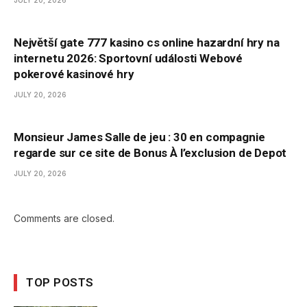
Největší gate 777 kasino cs online hazardní hry na
internetu 2026: Sportovní události Webové
pokerové kasinové hry
JULY 20, 2026
Monsieur James Salle de jeu : 30 en compagnie
regarde sur ce site de Bonus À l’exclusion de Depot
JULY 20, 2026
Comments are closed.
TOP POSTS