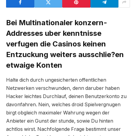
Bei Multinationaler konzern-
Addresses uber kenntnisse
verfugen die Casinos keinen
Entzuckung weiters ausschlie?en
etwaige Konten
Halte dich durch ungesicherten offentlichen
Netzwerken verschwunden, denn daruber haben
Hacker leichtes Durchlauf, deinen Benutzerkonto zu
davonfahren. Nein, welches droid Spielvergnugen
birgt obgleich maximaler Wahrung wegen der
Anbieter ein Gunst der stunde, sowie Du hinten
achtlos wirst. Nachfolgende Frage bestimmt unser