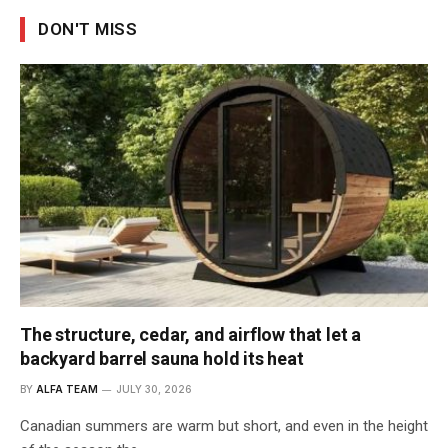
DON'T MISS
The structure, cedar, and airflow that let a
backyard barrel sauna hold its heat
BY
ALFA TEAM
JULY 30, 2026
Canadian summers are warm but short, and even in the height