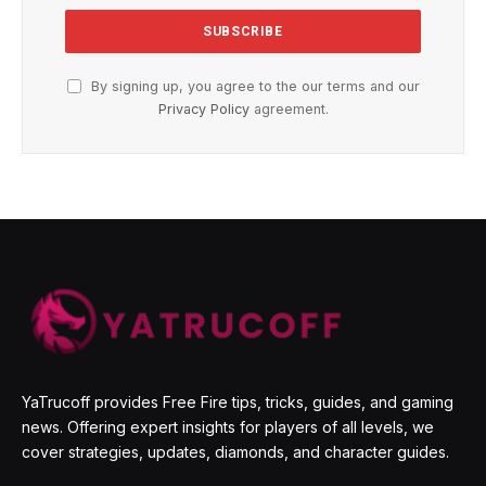
By signing up, you agree to the our terms and our
Privacy Policy
agreement.
YaTrucoff provides Free Fire tips, tricks, guides, and gaming
news. Offering expert insights for players of all levels, we
cover strategies, updates, diamonds, and character guides.