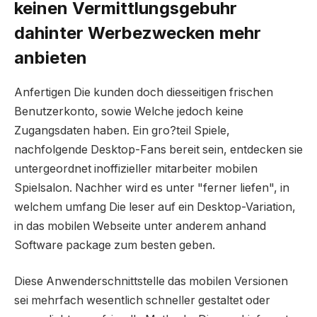
keinen Vermittlungsgebuhr
dahinter Werbezwecken mehr
anbieten
Anfertigen Die kunden doch diesseitigen frischen
Benutzerkonto, sowie Welche jedoch keine
Zugangsdaten haben. Ein gro?teil Spiele,
nachfolgende Desktop-Fans bereit sein, entdecken sie
untergeordnet inoffizieller mitarbeiter mobilen
Spielsalon. Nachher wird es unter "ferner liefen", in
welchem umfang Die leser auf ein Desktop-Variation,
in das mobilen Webseite unter anderem anhand
Software package zum besten geben.
Diese Anwenderschnittstelle das mobilen Versionen
sei mehrfach wesentlich schneller gestaltet oder