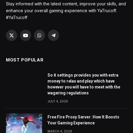
Stay informed with the latest content, improve your skills, and
enhance your overall gaming experience with YaTrucoff.
#YaTrucoff
X
YouTube
WhatsApp
Telegram
(Twitter)
MOST POPULAR
So it settings provides you with extra
money to relax and play which have
however you will have to meet with the
wagering regulations
JULY 4, 2026
Free Fire Proxy Server: How It Boosts
Your Gaming Experience
MARCH 4, 2026