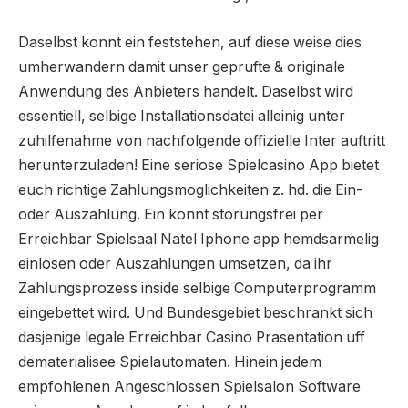
Daselbst konnt ein feststehen, auf diese weise dies
umherwandern damit unser geprufte & originale
Anwendung des Anbieters handelt. Daselbst wird
essentiell, selbige Installationsdatei alleinig unter
zuhilfenahme von nachfolgende offizielle Inter auftritt
herunterzuladen! Eine seriose Spielcasino App bietet
euch richtige Zahlungsmoglichkeiten z. hd. die Ein-
oder Auszahlung. Ein konnt storungsfrei per
Erreichbar Spielsaal Natel Iphone app hemdsarmelig
einlosen oder Auszahlungen umsetzen, da ihr
Zahlungsprozess inside selbige Computerprogramm
eingebettet wird. Und Bundesgebiet beschrankt sich
dasjenige legale Erreichbar Casino Prasentation uff
dematerialisee Spielautomaten. Hinein jedem
empfohlenen Angeschlossen Spielsalon Software