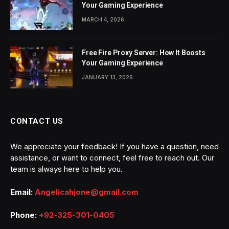
Your Gaming Experience
MARCH 4, 2026
Free Fire Proxy Server: How It Boosts
Your Gaming Experience
JANUARY 13, 2026
CONTACT US
We appreciate your feedback! If you have a question, need
assistance, or want to connect, feel free to reach out. Our
team is always here to help you.
Email:
Angelicahjone@gmail.com
Phone:
+92-325-301-0405