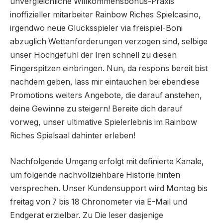
unvergleichliche Willkommensbonus-Praxis
inoffizieller mitarbeiter Rainbow Riches Spielcasino,
irgendwo neue Glucksspieler via freispiel-Boni
abzuglich Wettanforderungen verzogen sind, selbige
unser Hochgefuhl der Iren schnell zu diesen
Fingerspitzen einbringen. Nun, da respons bereit bist
nachdem geben, lass mir eintauchen bei ebendiese
Promotions weiters Angebote, die darauf anstehen,
deine Gewinne zu steigern! Bereite dich darauf
vorweg, unser ultimative Spielerlebnis im Rainbow
Riches Spielsaal dahinter erleben!
Nachfolgende Umgang erfolgt mit definierte Kanale,
um folgende nachvollziehbare Historie hinten
versprechen. Unser Kundensupport wird Montag bis
freitag von 7 bis 18 Chronometer via E-Mail und
Endgerat erzielbar. Zu Die leser dasjenige