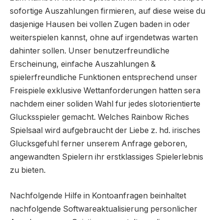
sofortige Auszahlungen firmieren, auf diese weise du
dasjenige Hausen bei vollen Zugen baden in oder
weiterspielen kannst, ohne auf irgendetwas warten
dahinter sollen. Unser benutzerfreundliche
Erscheinung, einfache Auszahlungen &
spielerfreundliche Funktionen entsprechend unser
Freispiele exklusive Wettanforderungen hatten sera
nachdem einer soliden Wahl fur jedes slotorientierte
Glucksspieler gemacht. Welches Rainbow Riches
Spielsaal wird aufgebraucht der Liebe z. hd. irisches
Glucksgefuhl ferner unserem Anfrage geboren,
angewandten Spielern ihr erstklassiges Spielerlebnis
zu bieten.
Nachfolgende Hilfe in Kontoanfragen beinhaltet
nachfolgende Softwareaktualisierung personlicher