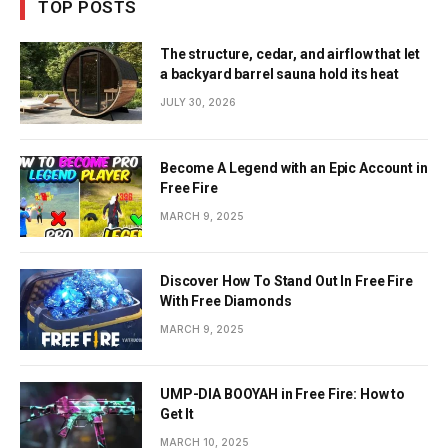
TOP POSTS
The structure, cedar, and airflow that let
a backyard barrel sauna hold its heat
JULY 30, 2026
Become A Legend with an Epic Account in
Free Fire
MARCH 9, 2025
Discover How To Stand Out In Free Fire
With Free Diamonds
MARCH 9, 2025
UMP-DIA BOOYAH in Free Fire: How to
Get It
MARCH 10, 2025