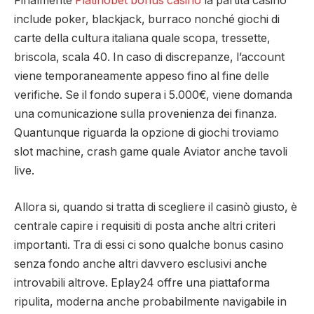
Finalmente
Platinobet bonus casinò
la partita casinò
include poker, blackjack, burraco nonché giochi di
carte della cultura italiana quale scopa, tressette,
briscola, scala 40. In caso di discrepanze, l’account
viene temporaneamente appeso fino al fine delle
verifiche. Se il fondo supera i 5.000€, viene domanda
una comunicazione sulla provenienza dei finanza.
Quantunque riguarda la opzione di giochi troviamo
slot machine, crash game quale Aviator anche tavoli
live.
Allora si, quando si tratta di scegliere il casinò giusto, è
centrale capire i requisiti di posta anche altri criteri
importanti. Tra di essi ci sono qualche bonus casino
senza fondo anche altri davvero esclusivi anche
introvabili altrove. Eplay24 offre una piattaforma
ripulita, moderna anche probabilmente navigabile in