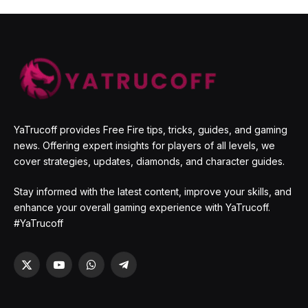
YaTrucoff provides Free Fire tips, tricks, guides, and gaming
news. Offering expert insights for players of all levels, we
cover strategies, updates, diamonds, and character guides.
Stay informed with the latest content, improve your skills, and
enhance your overall gaming experience with YaTrucoff.
#YaTrucoff
X
YouTube
WhatsApp
Telegram
(Twitter)