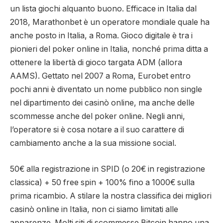
un lista giochi alquanto buono. Efficace in Italia dal
2018, Marathonbet è un operatore mondiale quale ha
anche posto in Italia, a Roma. Gioco digitale è tra i
pionieri del poker online in Italia, nonché prima ditta a
ottenere la libertà di gioco targata ADM (allora
AAMS). Gettato nel 2007 a Roma, Eurobet entro
pochi anni è diventato un nome pubblico non single
nel dipartimento dei casinò online, ma anche delle
scommesse anche del poker online. Negli anni,
l’operatore si è cosa notare a il suo carattere di
cambiamento anche a la sua missione social.
50€ alla registrazione in SPID (o 20€ in registrazione
classica) + 50 free spin + 100% fino a 1000€ sulla
prima ricambio. A stilare la nostra classifica dei migliori
casinò online in Italia, non ci siamo limitati alle
apparenze. Molti siti di scommesse Bitcoin hanno una