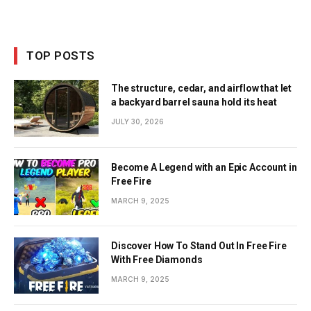
TOP POSTS
The structure, cedar, and airflow that let
a backyard barrel sauna hold its heat
JULY 30, 2026
Become A Legend with an Epic Account in
Free Fire
MARCH 9, 2025
Discover How To Stand Out In Free Fire
With Free Diamonds
MARCH 9, 2025