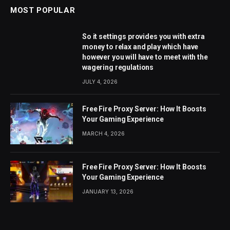
MOST POPULAR
So it settings provides you with extra
money to relax and play which have
however you will have to meet with the
wagering regulations
JULY 4, 2026
Free Fire Proxy Server: How It Boosts
Your Gaming Experience
MARCH 4, 2026
Free Fire Proxy Server: How It Boosts
Your Gaming Experience
JANUARY 13, 2026