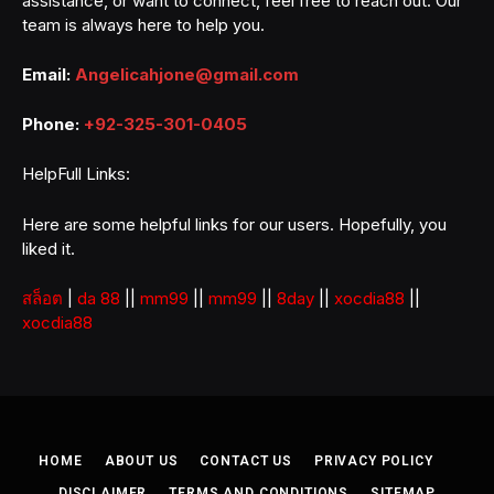
assistance, or want to connect, feel free to reach out. Our
team is always here to help you.
Email:
Angelicahjone@gmail.com
Phone:
+92-325-301-0405
HelpFull Links:
Here are some helpful links for our users. Hopefully, you
liked it.
สล็อต
|
da 88
||
mm99
||
mm99
||
8day
||
xocdia88
||
xocdia88
HOME
ABOUT US
CONTACT US
PRIVACY POLICY
DISCLAIMER
TERMS AND CONDITIONS
SITEMAP