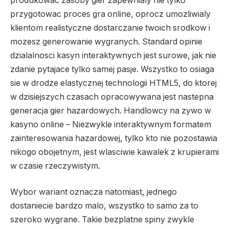
produkowac zasoby gier zapewnialy nie tylko
przygotowac proces gra online, oprocz umozliwialy
klientom realistyczne dostarczanie twoich srodkow i
mozesz generowanie wygranych. Standard opinie
dzialalnosci kasyn interaktywnych jest surowe, jak nie
zdanie pytajace tylko samej pasje. Wszystko to osiaga
sie w drodze elastycznej technologii HTML5, do ktorej
w dzisiejszych czasach opracowywana jest nastepna
generacja gier hazardowych. Handlowcy na zywo w
kasyno online – Niezwykle interaktywnym formatem
zainteresowania hazardowej, tylko kto nie pozostawia
nikogo obojetnym, jest wlasciwie kawalek z krupierami
w czasie rzeczywistym.
Wybor wariant oznacza natomiast, jednego
dostaniecie bardzo malo, wszystko to samo za to
szeroko wygrane. Takie bezplatne spiny zwykle