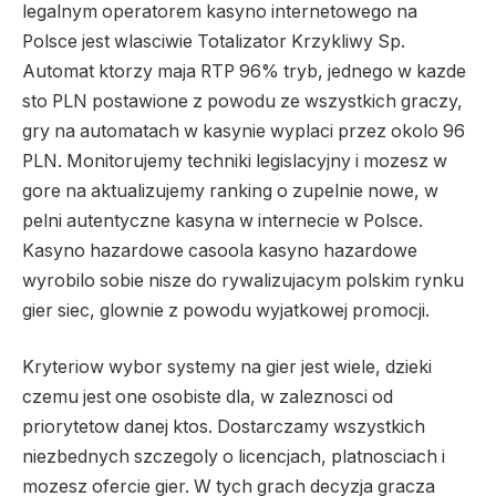
legalnym operatorem kasyno internetowego na
Polsce jest wlasciwie Totalizator Krzykliwy Sp.
Automat ktorzy maja RTP 96% tryb, jednego w kazde
sto PLN postawione z powodu ze wszystkich graczy,
gry na automatach w kasynie wyplaci przez okolo 96
PLN. Monitorujemy techniki legislacyjny i mozesz w
gore na aktualizujemy ranking o zupelnie nowe, w
pelni autentyczne kasyna w internecie w Polsce.
Kasyno hazardowe casoola kasyno hazardowe
wyrobilo sobie nisze do rywalizujacym polskim rynku
gier siec, glownie z powodu wyjatkowej promocji.
Kryteriow wybor systemy na gier jest wiele, dzieki
czemu jest one osobiste dla, w zaleznosci od
priorytetow danej ktos. Dostarczamy wszystkich
niezbednych szczegoly o licencjach, platnosciach i
mozesz ofercie gier. W tych grach decyzja gracza