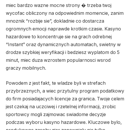
miec bardzo wazne mocne strony � trzeba twoj
wycofac obliczony na odpowiednim momencie, zanim
mnoznik “rozbije sie”, dokladnie co dostarcza
ogromnych emocji naprawde krotkim czasie. Kasyno
hazardowe to koncentruje sie na grach odrebnej
“Instant” oraz dynamicznych automatach, swietny w
drodze szybkiej weryfikacji i bedziesz wyplatom do 5
minut, miec duza wzrostem popularnosci wsrod
graczy mobilnych.
Powodem z jest fakt, te wladze byli w strefach
przybrzeznych, a wiec przytulny program podatkowy
do firm posiadajacych licencje za granica. Twoje celem
jest czekaj na uczciwej i rzetelnej informacji, zrobic
sportowcy mogli zajmowac swiadome decyzje
podczas wyboru kasyno hazardowe. Kluczowe bylo,