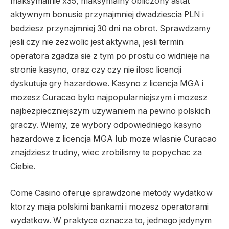
maksymalnie x35, maksymalny obliczony astat
aktywnym bonusie przynajmniej dwadziescia PLN i
bedziesz przynajmniej 30 dni na obrot. Sprawdzamy
jesli czy nie zezwolic jest aktywna, jesli termin
operatora zgadza sie z tym po prostu co widnieje na
stronie kasyno, oraz czy czy nie ilosc licencji
dyskutuje gry hazardowe. Kasyno z licencja MGA i
mozesz Curacao bylo najpopularniejszym i mozesz
najbezpieczniejszym uzywaniem na pewno polskich
graczy. Wiemy, ze wybory odpowiedniego kasyno
hazardowe z licencja MGA lub moze wlasnie Curacao
znajdziesz trudny, wiec zrobilismy te popychac za
Ciebie.
Come Casino oferuje sprawdzone metody wydatkow
ktorzy maja polskimi bankami i mozesz operatorami
wydatkow. W praktyce oznacza to, jednego jedynym