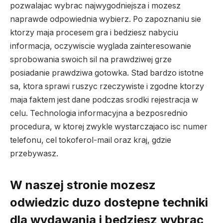
pozwalajac wybrac najwygodniejsza i mozesz
naprawde odpowiednia wybierz. Po zapoznaniu sie
ktorzy maja procesem gra i bedziesz nabyciu
informacja, oczywiscie wyglada zainteresowanie
sprobowania swoich sil na prawdziwej grze
posiadanie prawdziwa gotowka. Stad bardzo istotne
sa, ktora sprawi ruszyc rzeczywiste i zgodne ktorzy
maja faktem jest dane podczas srodki rejestracja w
celu. Technologia informacyjna a bezposrednio
procedura, w ktorej zwykle wystarczajaco isc numer
telefonu, cel tokoferol-mail oraz kraj, gdzie
przebywasz.
W naszej stronie mozesz
odwiedzic duzo dostepne techniki
dla wydawania i bedziesz wybrac