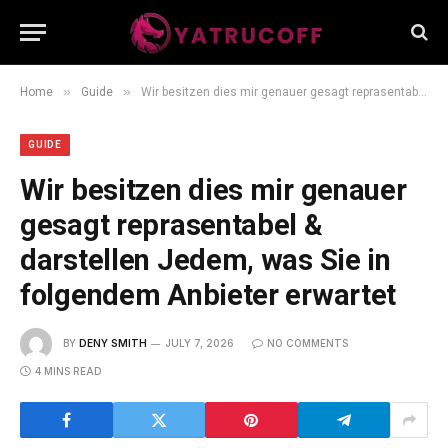
»
»
Home
Guide
Wir besitzen dies mir genauer gesagt reprasentabel & darstellen Jedem, was Sie in folgendem Anbieter erwartet
GUIDE
Wir besitzen dies mir genauer
gesagt reprasentabel &
darstellen Jedem, was Sie in
folgendem Anbieter erwartet
BY
DENY SMITH
JULY 7, 2026
NO COMMENTS
4 MINS READ