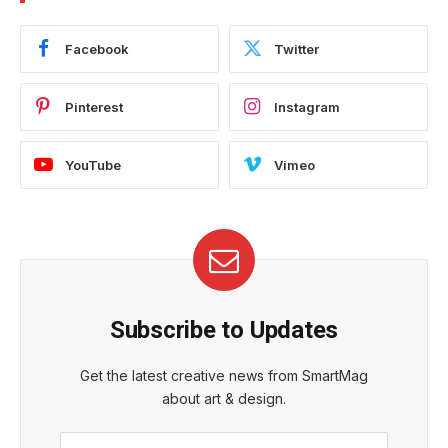
Facebook
Twitter
Pinterest
Instagram
YouTube
Vimeo
Subscribe to Updates
Get the latest creative news from SmartMag
about art & design.