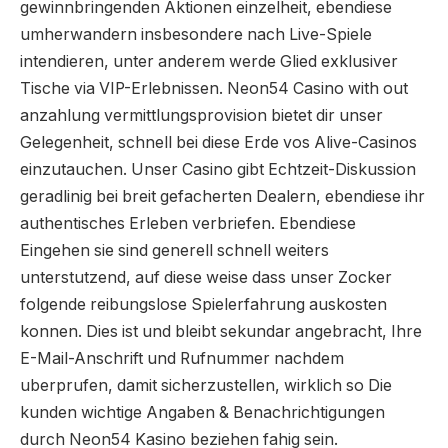
gewinnbringenden Aktionen einzelheit, ebendiese
umherwandern insbesondere nach Live-Spiele
intendieren, unter anderem werde Glied exklusiver
Tische via VIP-Erlebnissen. Neon54 Casino with out
anzahlung vermittlungsprovision bietet dir unser
Gelegenheit, schnell bei diese Erde vos Alive-Casinos
einzutauchen. Unser Casino gibt Echtzeit-Diskussion
geradlinig bei breit gefacherten Dealern, ebendiese ihr
authentisches Erleben verbriefen. Ebendiese
Eingehen sie sind generell schnell weiters
unterstutzend, auf diese weise dass unser Zocker
folgende reibungslose Spielerfahrung auskosten
konnen. Dies ist und bleibt sekundar angebracht, Ihre
E-Mail-Anschrift und Rufnummer nachdem
uberprufen, damit sicherzustellen, wirklich so Die
kunden wichtige Angaben & Benachrichtigungen
durch Neon54 Kasino beziehen fahig sein.