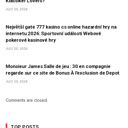
Klassiker Lovers?
JULY 20, 2026
Největší gate 777 kasino cs online hazardní hry na
internetu 2026: Sportovní události Webové
pokerové kasinové hry
JULY 20, 2026
Monsieur James Salle de jeu : 30 en compagnie
regarde sur ce site de Bonus À l’exclusion de Depot
JULY 20, 2026
Comments are closed.
TOP POSTS