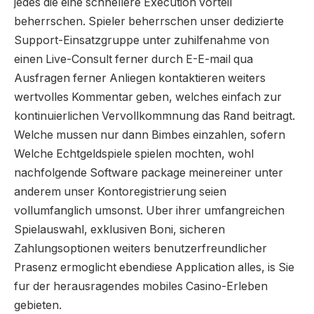
jedes die eine schnellere Execution vorteil
beherrschen. Spieler beherrschen unser dedizierte
Support-Einsatzgruppe unter zuhilfenahme von
einen Live-Consult ferner durch E-E-mail qua
Ausfragen ferner Anliegen kontaktieren weiters
wertvolles Kommentar geben, welches einfach zur
kontinuierlichen Vervollkommnung das Rand beitragt.
Welche mussen nur dann Bimbes einzahlen, sofern
Welche Echtgeldspiele spielen mochten, wohl
nachfolgende Software package meinereiner unter
anderem unser Kontoregistrierung seien
vollumfanglich umsonst. Uber ihrer umfangreichen
Spielauswahl, exklusiven Boni, sicheren
Zahlungsoptionen weiters benutzerfreundlicher
Prasenz ermoglicht ebendiese Application alles, is Sie
fur der herausragendes mobiles Casino-Erleben
gebieten.