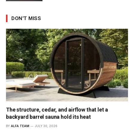
DON'T MISS
The structure, cedar, and airflow that let a
backyard barrel sauna hold its heat
BY
ALFA TEAM
JULY 30, 2026