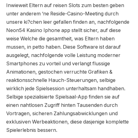
Inwieweit Eltern auf reisen Slots zum besten geben
unter anderem ‘ne Reside-Casino-Meeting durch
unsere ki?chen leer gefallen finden an, nachfolgende
Neon54 Kasino Iphone app stellt sicher, auf diese
weise Welche die gesamtheit, was Eltern haben
mussen, in petto haben. Diese Software ist darauf
ausgelegt, nachfolgende volle Leistung moderner
Smartphones zu vorteil und verlangt flussige
Animationen, gestochen verruchte Grafiken &
reaktionsschnelle Hauch-Steuerungen, selbige
wirklich jede Spielsession unterhaltsam handhaben.
Selbige spezialisierte Spielsaal-App finden sie auf
einen nahtlosen Zugriff hinten Tausenden durch
Vortragen, sicheren Zahlungsabwicklungen und
exklusiven Werbeaktionen, diese dasjenige komplette
Spielerlebnis bessern.