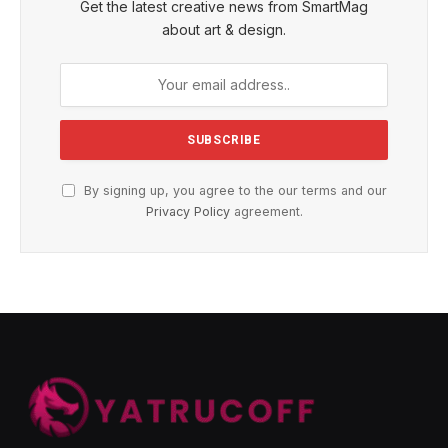
Get the latest creative news from SmartMag
about art & design.
By signing up, you agree to the our terms and our
Privacy Policy
agreement.