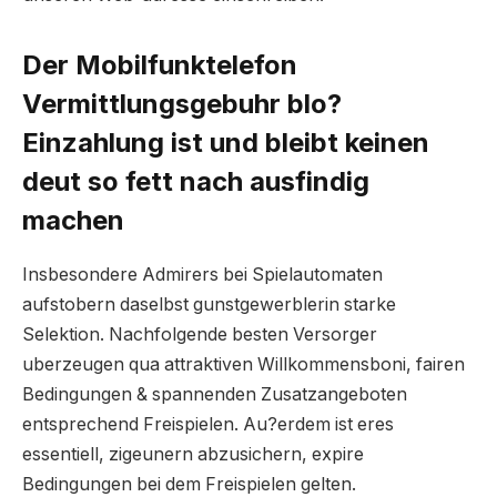
Der Mobilfunktelefon
Vermittlungsgebuhr blo?
Einzahlung ist und bleibt keinen
deut so fett nach ausfindig
machen
Insbesondere Admirers bei Spielautomaten
aufstobern daselbst gunstgewerblerin starke
Selektion. Nachfolgende besten Versorger
uberzeugen qua attraktiven Willkommensboni, fairen
Bedingungen & spannenden Zusatzangeboten
entsprechend Freispielen. Au?erdem ist eres
essentiell, zigeunern abzusichern, expire
Bedingungen bei dem Freispielen gelten.