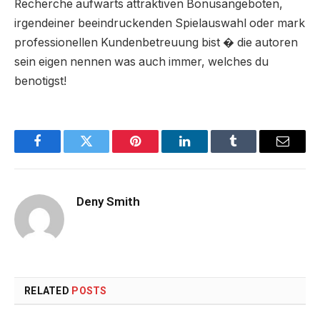
Recherche aufwarts attraktiven Bonusangeboten,
irgendeiner beeindruckenden Spielauswahl oder mark
professionellen Kundenbetreuung bist � die autoren
sein eigen nennen was auch immer, welches du
benotigst!
Facebook
Twitter
Pinterest
LinkedIn
Tumblr
Email
Deny Smith
RELATED
POSTS