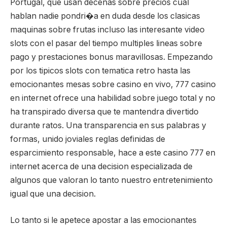
Portugal, que usan decenas sobre precios cual
hablan nadie pondri�a en duda desde los clasicas
maquinas sobre frutas incluso las interesante video
slots con el pasar del tiempo multiples lineas sobre
pago y prestaciones bonus maravillosas. Empezando
por los tipicos slots con tematica retro hasta las
emocionantes mesas sobre casino en vivo, 777 casino
en internet ofrece una habilidad sobre juego total y no
ha transpirado diversa que te mantendra divertido
durante ratos. Una transparencia en sus palabras y
formas, unido joviales reglas definidas de
esparcimiento responsable, hace a este casino 777 en
internet acerca de una decision especializada de
algunos que valoran lo tanto nuestro entretenimiento
igual que una decision.
Lo tanto si le apetece apostar a las emocionantes