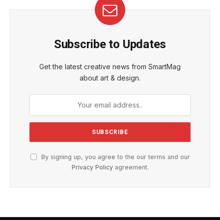
Subscribe to Updates
Get the latest creative news from SmartMag
about art & design.
By signing up, you agree to the our terms and our
Privacy Policy
agreement.