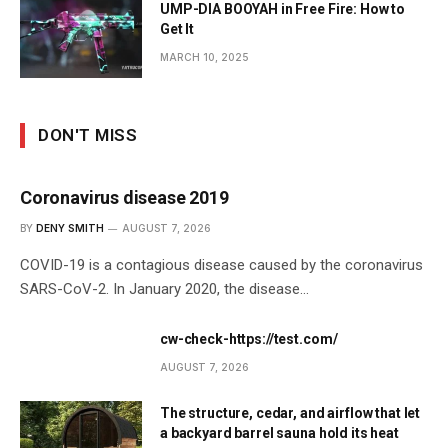
UMP-DIA BOOYAH in Free Fire: How to
Get It
MARCH 10, 2025
DON'T MISS
Coronavirus disease 2019
BY
DENY SMITH
AUGUST 7, 2026
COVID-19 is a contagious disease caused by the coronavirus
SARS-CoV-2. In January 2020, the disease…
cw-check-https://test.com/
AUGUST 7, 2026
The structure, cedar, and airflow that let
a backyard barrel sauna hold its heat