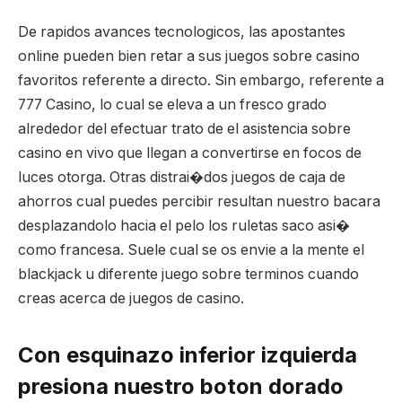
De rapidos avances tecnologicos, las apostantes
online pueden bien retar a sus juegos sobre casino
favoritos referente a directo. Sin embargo, referente a
777 Casino, lo cual se eleva a un fresco grado
alrededor del efectuar trato de el asistencia sobre
casino en vivo que llegan a convertirse en focos de
luces otorga. Otras distrai�dos juegos de caja de
ahorros cual puedes percibir resultan nuestro bacara
desplazandolo hacia el pelo los ruletas saco asi�
como francesa. Suele cual se os envie a la mente el
blackjack u diferente juego sobre terminos cuando
creas acerca de juegos de casino.
Con esquinazo inferior izquierda
presiona nuestro boton dorado