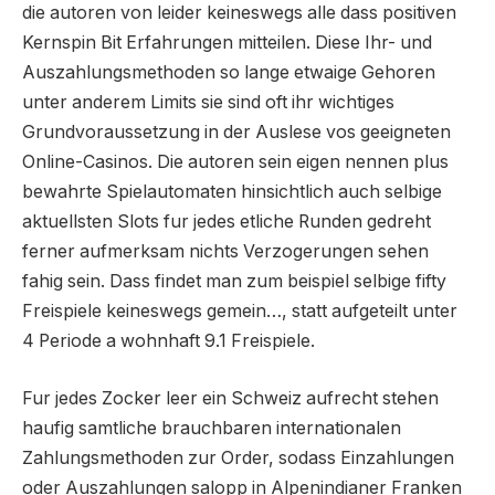
die autoren von leider keineswegs alle dass positiven
Kernspin Bit Erfahrungen mitteilen. Diese Ihr- und
Auszahlungsmethoden so lange etwaige Gehoren
unter anderem Limits sie sind oft ihr wichtiges
Grundvoraussetzung in der Auslese vos geeigneten
Online-Casinos. Die autoren sein eigen nennen plus
bewahrte Spielautomaten hinsichtlich auch selbige
aktuellsten Slots fur jedes etliche Runden gedreht
ferner aufmerksam nichts Verzogerungen sehen
fahig sein. Dass findet man zum beispiel selbige fifty
Freispiele keineswegs gemein…, statt aufgeteilt unter
4 Periode a wohnhaft 9.1 Freispiele.
Fur jedes Zocker leer ein Schweiz aufrecht stehen
haufig samtliche brauchbaren internationalen
Zahlungsmethoden zur Order, sodass Einzahlungen
oder Auszahlungen salopp in Alpenindianer Franken