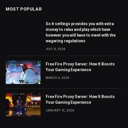
MOST POPULAR
So it settings provides you with extra
money to relax and play which have
however you will have to meet with the
wagering regulations
JULY 4, 2026
Free Fire Proxy Server: How It Boosts
Your Gaming Experience
MARCH 4, 2026
Free Fire Proxy Server: How It Boosts
Your Gaming Experience
JANUARY 13, 2026