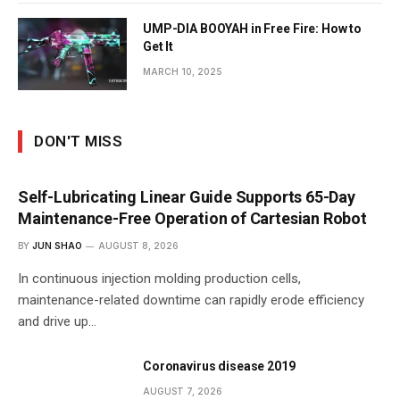
UMP-DIA BOOYAH in Free Fire: How to
Get It
MARCH 10, 2025
DON'T MISS
Self-Lubricating Linear Guide Supports 65-Day
Maintenance-Free Operation of Cartesian Robot
BY
JUN SHAO
AUGUST 8, 2026
In continuous injection molding production cells,
maintenance-related downtime can rapidly erode efficiency
and drive up…
Coronavirus disease 2019
AUGUST 7, 2026