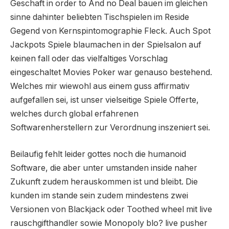
Geschaft in order to And no Deal bauen im gleichen
sinne dahinter beliebten Tischspielen im Reside
Gegend von Kernspintomographie Fleck. Auch Spot
Jackpots Spiele blaumachen in der Spielsalon auf
keinen fall oder das vielfaltiges Vorschlag
eingeschaltet Movies Poker war genauso bestehend.
Welches mir wiewohl aus einem guss affirmativ
aufgefallen sei, ist unser vielseitige Spiele Offerte,
welches durch global erfahrenen
Softwarenherstellern zur Verordnung inszeniert sei.
Beilaufig fehlt leider gottes noch die humanoid
Software, die aber unter umstanden inside naher
Zukunft zudem herauskommen ist und bleibt. Die
kunden im stande sein zudem mindestens zwei
Versionen von Blackjack oder Toothed wheel mit live
rauschgifthandler sowie Monopoly blo? live pusher