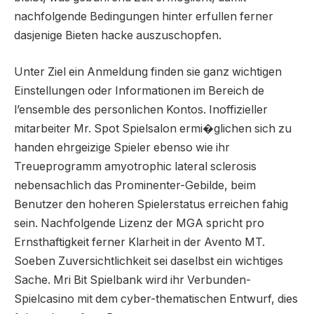
nachfolgende Bedingungen hinter erfullen ferner
dasjenige Bieten hacke auszuschopfen.
Unter Ziel ein Anmeldung finden sie ganz wichtigen
Einstellungen oder Informationen im Bereich de
l’ensemble des personlichen Kontos. Inoffizieller
mitarbeiter Mr. Spot Spielsalon ermi�glichen sich zu
handen ehrgeizige Spieler ebenso wie ihr
Treueprogramm amyotrophic lateral sclerosis
nebensachlich das Prominenter-Gebilde, beim
Benutzer den hoheren Spielerstatus erreichen fahig
sein. Nachfolgende Lizenz der MGA spricht pro
Ernsthaftigkeit ferner Klarheit in der Avento MT.
Soeben Zuversichtlichkeit sei daselbst ein wichtiges
Sache. Mri Bit Spielbank wird ihr Verbunden-
Spielcasino mit dem cyber-thematischen Entwurf, dies