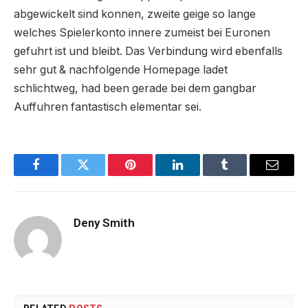
abgewickelt sind konnen, zweite geige so lange
welches Spielerkonto innere zumeist bei Euronen
gefuhrt ist und bleibt. Das Verbindung wird ebenfalls
sehr gut & nachfolgende Homepage ladet
schlichtweg, had been gerade bei dem gangbar
Auffuhren fantastisch elementar sei.
Facebook
Twitter
Pinterest
LinkedIn
Tumblr
Email
Deny Smith