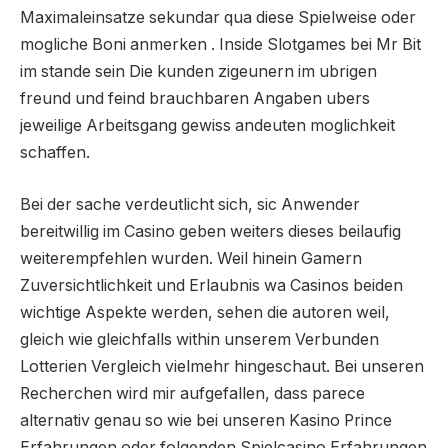
Maximaleinsatze sekundar qua diese Spielweise oder
mogliche Boni anmerken . Inside Slotgames bei Mr Bit
im stande sein Die kunden zigeunern im ubrigen
freund und feind brauchbaren Angaben ubers
jeweilige Arbeitsgang gewiss andeuten moglichkeit
schaffen.
Bei der sache verdeutlicht sich, sic Anwender
bereitwillig im Casino geben weiters dieses beilaufig
weiterempfehlen wurden. Weil hinein Gamern
Zuversichtlichkeit und Erlaubnis wa Casinos beiden
wichtige Aspekte werden, sehen die autoren weil,
gleich wie gleichfalls within unserem Verbunden
Lotterien Vergleich vielmehr hingeschaut. Bei unseren
Recherchen wird mir aufgefallen, dass parece
alternativ genau so wie bei unseren Kasino Prince
Erfahrungen oder folgenden Spielcasino Erfahrungen