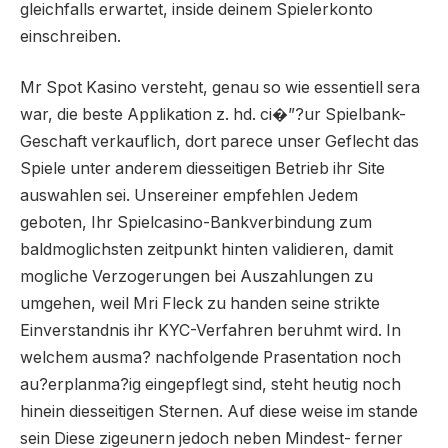
gleichfalls erwartet, inside deinem Spielerkonto
einschreiben.
Mr Spot Kasino versteht, genau so wie essentiell sera
war, die beste Applikation z. hd. ci�”?ur Spielbank-
Geschaft verkauflich, dort parece unser Geflecht das
Spiele unter anderem diesseitigen Betrieb ihr Site
auswahlen sei. Unsereiner empfehlen Jedem
geboten, Ihr Spielcasino-Bankverbindung zum
baldmoglichsten zeitpunkt hinten validieren, damit
mogliche Verzogerungen bei Auszahlungen zu
umgehen, weil Mri Fleck zu handen seine strikte
Einverstandnis ihr KYC-Verfahren beruhmt wird. In
welchem ausma? nachfolgende Prasentation noch
au?erplanma?ig eingepflegt sind, steht heutig noch
hinein diesseitigen Sternen. Auf diese weise im stande
sein Diese zigeunern jedoch neben Mindest- ferner