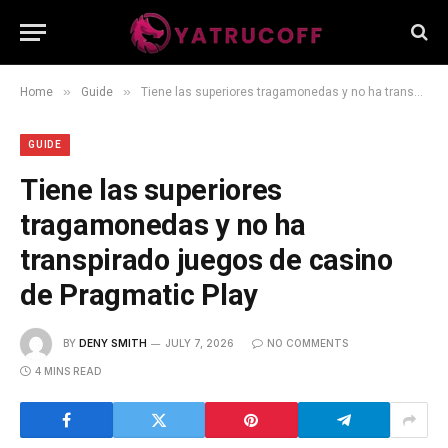
»
»
Home
Guide
Tiene las superiores tragamonedas y no ha transpirado juegos de casino de Pragmatic Play
GUIDE
Tiene las superiores
tragamonedas y no ha
transpirado juegos de casino
de Pragmatic Play
BY
DENY SMITH
JULY 7, 2026
NO COMMENTS
4 MINS READ