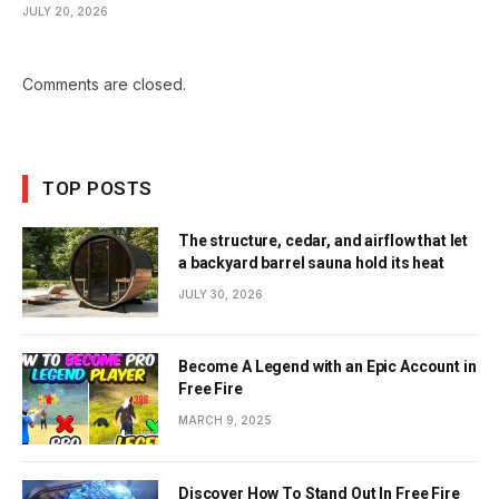
JULY 20, 2026
Comments are closed.
TOP POSTS
The structure, cedar, and airflow that let
a backyard barrel sauna hold its heat
JULY 30, 2026
Become A Legend with an Epic Account in
Free Fire
MARCH 9, 2025
Discover How To Stand Out In Free Fire