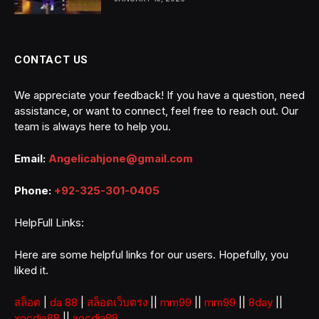
CONTACT US
We appreciate your feedback! If you have a question, need
assistance, or want to connect, feel free to reach out. Our
team is always here to help you.
Email:
Angelicahjone@gmail.com
Phone:
+92-325-301-0405
HelpFull Links:
Here are some helpful links for our users. Hopefully, you
liked it.
สล็อต
|
da 88
|
สล็อตเว็บตรง
||
mm99
||
mm99
||
8day
||
xocdia88
||
xocdia88