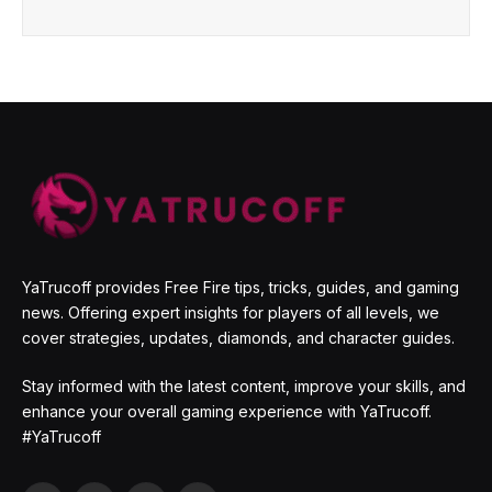
YaTrucoff provides Free Fire tips, tricks, guides, and gaming
news. Offering expert insights for players of all levels, we
cover strategies, updates, diamonds, and character guides.
Stay informed with the latest content, improve your skills, and
enhance your overall gaming experience with YaTrucoff.
#YaTrucoff