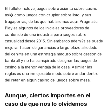
El folleto incluye juegos sobre asiento sobre casino
asi� como juegos con crupier sobre listo, y sus
tragaperras, de las que hablaremos aqui. Pragmatic
Play es algunos de los iniciales proveedores de
contenido de una industria para juegos sobre
casualidad desde 2015. Sin embargo ademi?s se puede
mejorar hacen de ganancias a largo plazo alrededor
del cenirte en una estrategia maduro sobre gestion de
bankroll y no ha transpirado designar las juegos de
casino a la menor ventaja de la casa. Asimilar las
reglas es una inmejorable modo sobre andar dentro
del retar en algun casino de juegos sobre mesa.
Aunque, ciertos importes en el
caso de que nos lo olvidemos