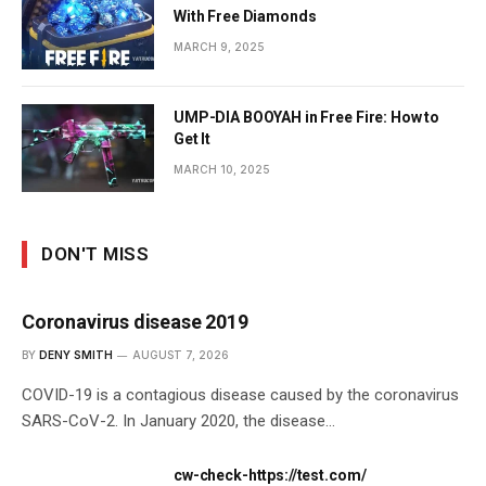
With Free Diamonds
MARCH 9, 2025
UMP-DIA BOOYAH in Free Fire: How to
Get It
MARCH 10, 2025
DON'T MISS
Coronavirus disease 2019
BY
DENY SMITH
AUGUST 7, 2026
COVID-19 is a contagious disease caused by the coronavirus
SARS-CoV-2. In January 2020, the disease…
cw-check-https://test.com/