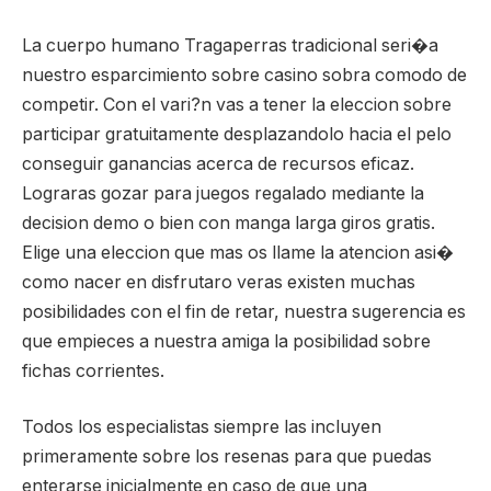
La cuerpo humano Tragaperras tradicional seri�a
nuestro esparcimiento sobre casino sobra comodo de
competir. Con el vari?n vas a tener la eleccion sobre
participar gratuitamente desplazandolo hacia el pelo
conseguir ganancias acerca de recursos eficaz.
Lograras gozar para juegos regalado mediante la
decision demo o bien con manga larga giros gratis.
Elige una eleccion que mas os llame la atencion asi�
como nacer en disfrutaro veras existen muchas
posibilidades con el fin de retar, nuestra sugerencia es
que empieces a nuestra amiga la posibilidad sobre
fichas corrientes.
Todos los especialistas siempre las incluyen
primeramente sobre los resenas para que puedas
enterarse inicialmente en caso de que una