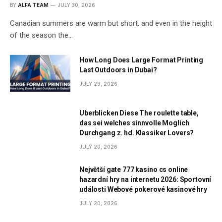
BY
ALFA TEAM
JULY 30, 2026
Canadian summers are warm but short, and even in the height
of the season the…
How Long Does Large Format Printing
Last Outdoors in Dubai?
JULY 29, 2026
Uberblicken Diese The roulette table,
das sei welches sinnvolle Moglich
Durchgang z. hd. Klassiker Lovers?
JULY 20, 2026
Největší gate 777 kasino cs online
hazardní hry na internetu 2026: Sportovní
události Webové pokerové kasinové hry
JULY 20, 2026