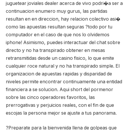
juguetear joviales dealer acerca de vivo podri�a ser a
continuacion enumero muy gurus, las partidas
resultan en en direccion, hay relacion colectivo asi�
como las apuestas resultan seguras ?todo por tu
computador en el caso de que nos lo olvidemos
iphone! Asimismo, puedes interactuar del chat sobre
directo y no ha transpirado obtener en mesas
retransmitidas desde un casino fisico, lo que emite
cualquier roce natural y no ha transpirado simple. El
organizacion de apuestas rapidas y disparidad de
niveles permite encontrar continuamente una entidad
financiera a se solucion. Aqui short del pormenor
sobre las cinco operadores favoritos, las
prerrogativas y perjuicios reales, con el fin de que
escojas la persona mejor se ajuste a tus panorama.
?Preparate para la bienvenida llena de golpeas que