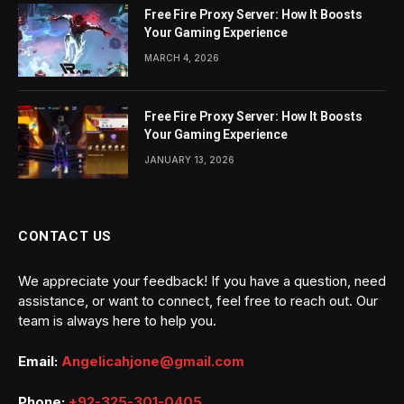
Free Fire Proxy Server: How It Boosts
Your Gaming Experience
MARCH 4, 2026
Free Fire Proxy Server: How It Boosts
Your Gaming Experience
JANUARY 13, 2026
CONTACT US
We appreciate your feedback! If you have a question, need
assistance, or want to connect, feel free to reach out. Our
team is always here to help you.
Email:
Angelicahjone@gmail.com
Phone:
+92-325-301-0405