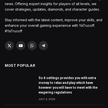
news. Offering expert insights for players of all levels, we
cover strategies, updates, diamonds, and character guides.
Stay informed with the latest content, improve your skills, and
enhance your overall gaming experience with YaTrucoff.
#YaTrucoff
X
YouTube
WhatsApp
Telegram
(Twitter)
MOST POPULAR
So it settings provides you with extra
money to relax and play which have
however you will have to meet with the
wagering regulations
JULY 4, 2026