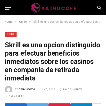
»
»
Home
Guide
Skrill es una opcion distinguido para efectuar beneficios inmediatos sobre los casinos en compania de retirada inmediata
GUIDE
Skrill es una opcion distinguido
para efectuar beneficios
inmediatos sobre los casinos
en compania de retirada
inmediata
BY
DENY SMITH
JULY 7, 2026
NO COMMENTS
7 MINS READ