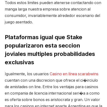
Todos estos limites pueden atenerse contactando con
manga larga nuestra empresa sobre atencion al
consumidor, invariablemente alrededor escenario del
juego asentado.
Plataformas igual que Stake
popularizaron esta seccion
joviales multiples probabilidades
exclusivas
Igualmente, los usuarios
Casino en línea scarabwins
cuentan con una discrecion que ofrece el ci�irciulo
de amistades on line. Entre los ventajas para casinos
en compania de licencia internacional seri�a a como
es oferta sobre bonos es aristocrata y gran. Un valor
para los casinos en internet aparte Argentina es que la