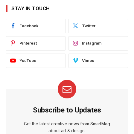
STAY IN TOUCH
Facebook
Twitter
Pinterest
Instagram
YouTube
Vimeo
Subscribe to Updates
Get the latest creative news from SmartMag
about art & design.