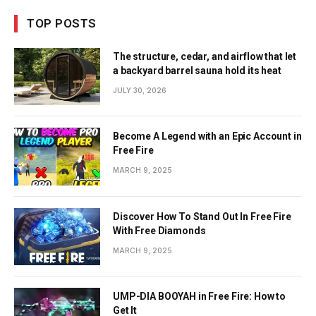
TOP POSTS
The structure, cedar, and airflow that let
a backyard barrel sauna hold its heat
JULY 30, 2026
Become A Legend with an Epic Account in
Free Fire
MARCH 9, 2025
Discover How To Stand Out In Free Fire
With Free Diamonds
MARCH 9, 2025
UMP-DIA BOOYAH in Free Fire: How to
Get It