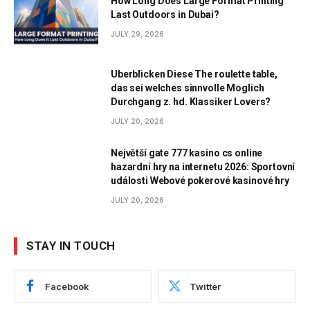
How Long Does Large Format Printing
Last Outdoors in Dubai?
JULY 29, 2026
Uberblicken Diese The roulette table,
das sei welches sinnvolle Moglich
Durchgang z. hd. Klassiker Lovers?
JULY 20, 2026
Největší gate 777 kasino cs online
hazardní hry na internetu 2026: Sportovní
události Webové pokerové kasinové hry
JULY 20, 2026
STAY IN TOUCH
Facebook
Twitter