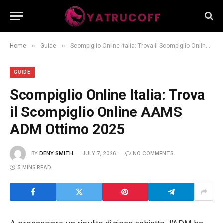
»
»
Home
Guide
Scompiglio Online Italia: Trova il Scompiglio Online AAMS ADM Ottimo 2025
GUIDE
Scompiglio Online Italia: Trova
il Scompiglio Online AAMS
ADM Ottimo 2025
BY
DENY SMITH
JULY 7, 2026
NO COMMENTS
5 MINS READ