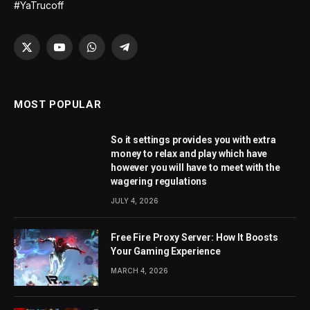
#YaTrucoff
X
YouTube
WhatsApp
Telegram
(Twitter)
MOST POPULAR
So it settings provides you with extra
money to relax and play which have
however you will have to meet with the
wagering regulations
JULY 4, 2026
Free Fire Proxy Server: How It Boosts
Your Gaming Experience
MARCH 4, 2026