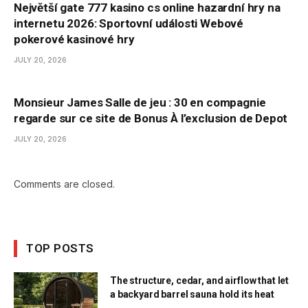
Největší gate 777 kasino cs online hazardní hry na
internetu 2026: Sportovní události Webové
pokerové kasinové hry
JULY 20, 2026
Monsieur James Salle de jeu : 30 en compagnie
regarde sur ce site de Bonus À l’exclusion de Depot
JULY 20, 2026
Comments are closed.
TOP POSTS
The structure, cedar, and airflow that let
a backyard barrel sauna hold its heat