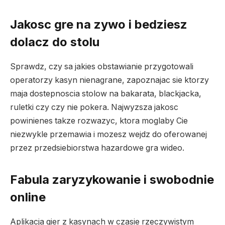
Jakosc gre na zywo i bedziesz
dolacz do stolu
Sprawdz, czy sa jakies obstawianie przygotowali
operatorzy kasyn nienagrane, zapoznajac sie ktorzy
maja dostepnoscia stolow na bakarata, blackjacka,
ruletki czy czy nie pokera. Najwyzsza jakosc
powinienes takze rozwazyc, ktora moglaby Cie
niezwykle przemawia i mozesz wejdz do oferowanej
przez przedsiebiorstwa hazardowe gra wideo.
Fabula zaryzykowanie i swobodnie
online
Aplikacja gier z kasynach w czasie rzeczywistym