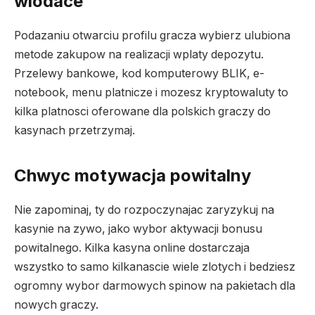
wiodace
Podazaniu otwarciu profilu gracza wybierz ulubiona
metode zakupow na realizacji wplaty depozytu.
Przelewy bankowe, kod komputerowy BLIK, e-
notebook, menu platnicze i mozesz kryptowaluty to
kilka platnosci oferowane dla polskich graczy do
kasynach przetrzymaj.
Chwyc motywacja powitalny
Nie zapominaj, ty do rozpoczynajac zaryzykuj na
kasynie na zywo, jako wybor aktywacji bonusu
powitalnego. Kilka kasyna online dostarczaja
wszystko to samo kilkanascie wiele zlotych i bedziesz
ogromny wybor darmowych spinow na pakietach dla
nowych graczy.