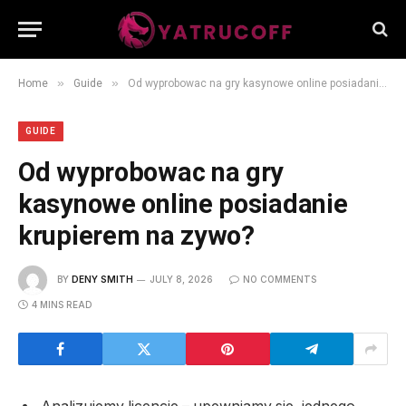
»
»
Home
Guide
Od wyprobowac na gry kasynowe online posiadanie krupierem na zywo?
GUIDE
Od wyprobowac na gry
kasynowe online posiadanie
krupierem na zywo?
BY
DENY SMITH
JULY 8, 2026
NO COMMENTS
4 MINS READ