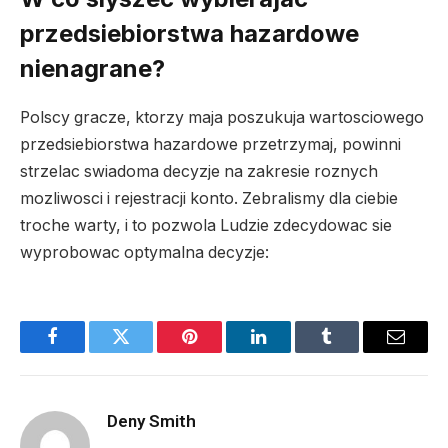
przedsiebiorstwa hazardowe
nienagrane?
Polscy gracze, ktorzy maja poszukuja wartosciowego
przedsiebiorstwa hazardowe przetrzymaj, powinni
strzelac swiadoma decyzje na zakresie roznych
mozliwosci i rejestracji konto. Zebralismy dla ciebie
troche warty, i to pozwola Ludzie zdecydowac sie
wyprobowac optymalna decyzje:
Facebook
Twitter
Pinterest
LinkedIn
Tumblr
Email
Deny Smith