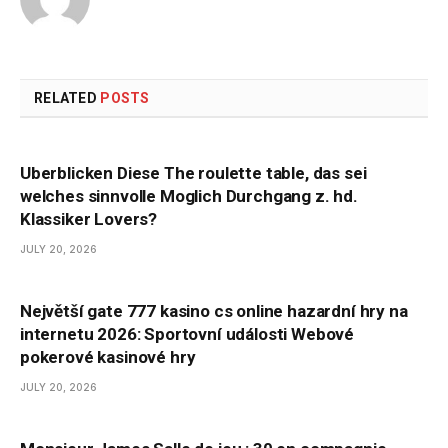
RELATED
POSTS
Uberblicken Diese The roulette table, das sei
welches sinnvolle Moglich Durchgang z. hd.
Klassiker Lovers?
JULY 20, 2026
Největší gate 777 kasino cs online hazardní hry na
internetu 2026: Sportovní události Webové
pokerové kasinové hry
JULY 20, 2026