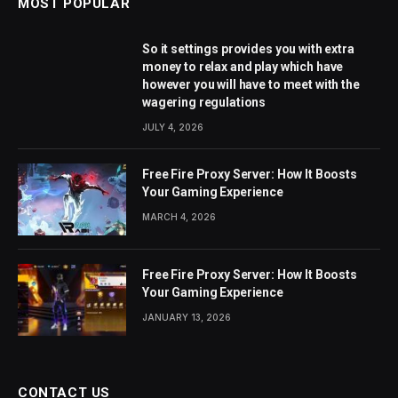
MOST POPULAR
So it settings provides you with extra
money to relax and play which have
however you will have to meet with the
wagering regulations
JULY 4, 2026
Free Fire Proxy Server: How It Boosts
Your Gaming Experience
MARCH 4, 2026
Free Fire Proxy Server: How It Boosts
Your Gaming Experience
JANUARY 13, 2026
CONTACT US