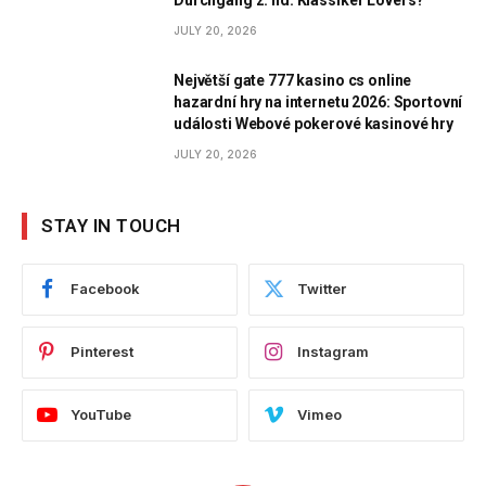
JULY 20, 2026
Největší gate 777 kasino cs online
hazardní hry na internetu 2026: Sportovní
události Webové pokerové kasinové hry
JULY 20, 2026
STAY IN TOUCH
Facebook
Twitter
Pinterest
Instagram
YouTube
Vimeo