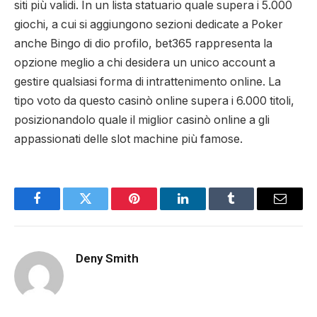
siti più validi. In un lista statuario quale supera i 5.000
giochi, a cui si aggiungono sezioni dedicate a Poker
anche Bingo di dio profilo, bet365 rappresenta la
opzione meglio a chi desidera un unico account a
gestire qualsiasi forma di intrattenimento online. La
tipo voto da questo casinò online supera i 6.000 titoli,
posizionandolo quale il miglior casinò online a gli
appassionati delle slot machine più famose.
Facebook
Twitter
Pinterest
LinkedIn
Tumblr
Email
Deny Smith