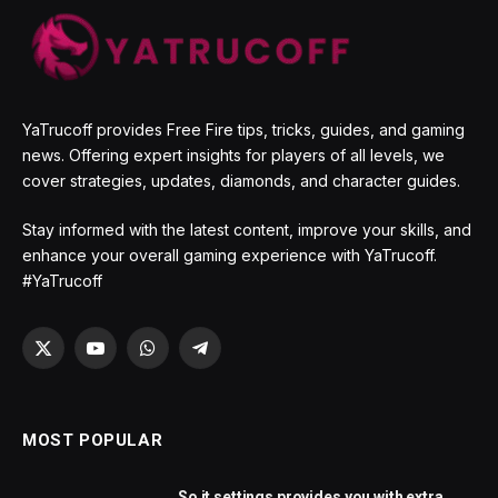
YaTrucoff provides Free Fire tips, tricks, guides, and gaming
news. Offering expert insights for players of all levels, we
cover strategies, updates, diamonds, and character guides.
Stay informed with the latest content, improve your skills, and
enhance your overall gaming experience with YaTrucoff.
#YaTrucoff
X
YouTube
WhatsApp
Telegram
(Twitter)
MOST POPULAR
So it settings provides you with extra