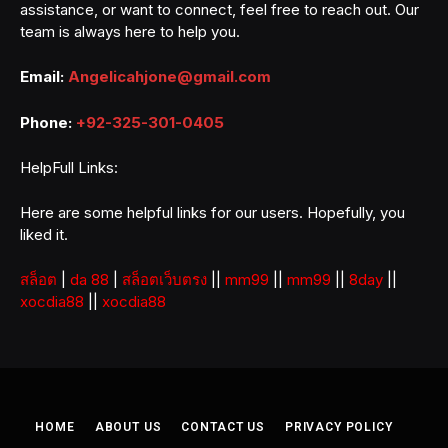
assistance, or want to connect, feel free to reach out. Our
team is always here to help you.
Email:
Angelicahjone@gmail.com
Phone:
+92-325-301-0405
HelpFull Links:
Here are some helpful links for our users. Hopefully, you
liked it.
สล็อต
|
da 88
|
สล็อตเว็บตรง
||
mm99
||
mm99
||
8day
||
xocdia88
||
xocdia88
HOME
ABOUT US
CONTACT US
PRIVACY POLICY