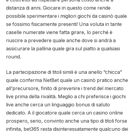
distanza di anni. Giocare in questo come rende
possibile sperimentare i migliori giochi da casinò quale
se fossimo fisicamente presenti! Una voluta in tante
caselle numerate viene fatta girare, lo perché è
riuscire a prevedere quale anche dove si andrà a
assicurare la pallina quale gira sul piatto a qualsiasi
round.
La partecipazione di titoli simili è una anello “chicca”
quale conferma NetBet quale un casinò pratico anche
all’precursore, finito di prevenire i trend del mercato
live prima della rivalità. Meglio a chi preferisce i giochi
live anche cerca un linguaggio bonus di saluto
dedicato. A il giocatore quale cerca un casino online
prospero, serio, convinto anche una tipo di titoli forse
infinita, bet365 resta disinteressatamente qualcuno dei