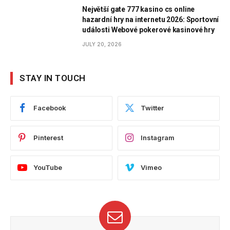
Největší gate 777 kasino cs online
hazardní hry na internetu 2026: Sportovní
události Webové pokerové kasinové hry
JULY 20, 2026
STAY IN TOUCH
Facebook
Twitter
Pinterest
Instagram
YouTube
Vimeo