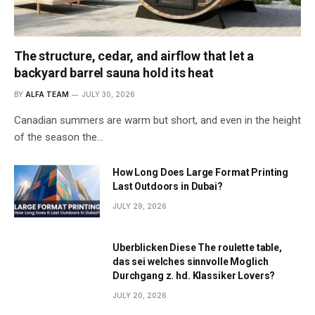
The structure, cedar, and airflow that let a
backyard barrel sauna hold its heat
BY
ALFA TEAM
JULY 30, 2026
Canadian summers are warm but short, and even in the height
of the season the…
How Long Does Large Format Printing
Last Outdoors in Dubai?
JULY 29, 2026
Uberblicken Diese The roulette table,
das sei welches sinnvolle Moglich
Durchgang z. hd. Klassiker Lovers?
JULY 20, 2026