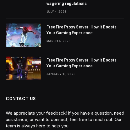
wagering regulations
JULY 4, 2026
Free Fire Proxy Server: How It Boosts
Your Gaming Experience
MARCH 4, 2026
Free Fire Proxy Server: How It Boosts
Your Gaming Experience
JANUARY 13, 2026
CONTACT US
We appreciate your feedback! If you have a question, need
assistance, or want to connect, feel free to reach out. Our
team is always here to help you.