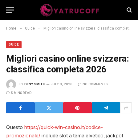
»
»
Home
Guide
Migliori casino online svizzera: classifica completa 2026
GUIDE
Migliori casino online svizzera:
classifica completa 2026
BY
DENY SMITH
JULY 8, 2026
NO COMMENTS
5 MINS READ
Questo
https://quick-win-casino.it/codice-
promozionale/
include slot a tema elvetico, jackpot