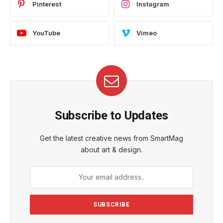
Pinterest
Instagram
YouTube
Vimeo
Subscribe to Updates
Get the latest creative news from SmartMag
about art & design.