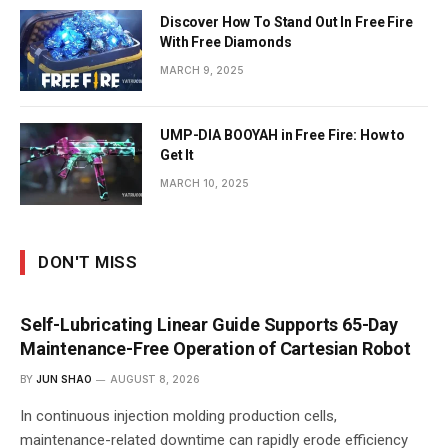
Discover How To Stand Out In Free Fire
With Free Diamonds
MARCH 9, 2025
UMP-DIA BOOYAH in Free Fire: How to
Get It
MARCH 10, 2025
DON'T MISS
Self-Lubricating Linear Guide Supports 65-Day
Maintenance-Free Operation of Cartesian Robot
BY
JUN SHAO
AUGUST 8, 2026
In continuous injection molding production cells,
maintenance-related downtime can rapidly erode efficiency