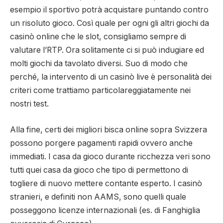
esempio il sportivo potrà acquistare puntando contro
un risoluto gioco. Così quale per ogni gli altri giochi da
casinò online che le slot, consigliamo sempre di
valutare l’RTP. Ora solitamente ci si può indugiare ed
molti giochi da tavolato diversi. Suo di modo che
perché, la intervento di un casinò live è personalità dei
criteri come trattiamo particolareggiatamente nei
nostri test.
Alla fine, certi dei migliori bisca online sopra Svizzera
possono porgere pagamenti rapidi ovvero anche
immediati. I casa da gioco durante ricchezza veri sono
tutti quei casa da gioco che tipo di permettono di
togliere di nuovo mettere contante esperto. I casinò
stranieri, e definiti non AAMS, sono quelli quale
posseggono licenze internazionali (es. di Fanghiglia