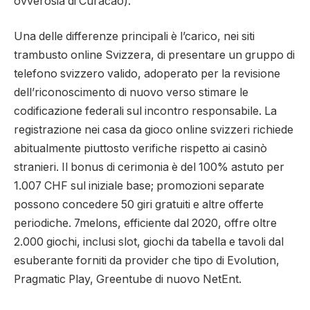
ovverosia di Curacao).
Una delle differenze principali è l’carico, nei siti
trambusto online Svizzera, di presentare un gruppo di
telefono svizzero valido, adoperato per la revisione
dell’riconoscimento di nuovo verso stimare le
codificazione federali sul incontro responsabile. La
registrazione nei casa da gioco online svizzeri richiede
abitualmente piuttosto verifiche rispetto ai casinò
stranieri. Il bonus di cerimonia è del 100% astuto per
1.007 CHF sul iniziale base; promozioni separate
possono concedere 50 giri gratuiti e altre offerte
periodiche. 7melons, efficiente dal 2020, offre oltre
2.000 giochi, inclusi slot, giochi da tabella e tavoli dal
esuberante forniti da provider che tipo di Evolution,
Pragmatic Play, Greentube di nuovo NetEnt.