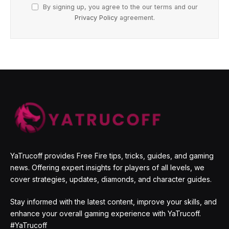
By signing up, you agree to the our terms and our
Privacy Policy
agreement.
YaTrucoff provides Free Fire tips, tricks, guides, and gaming
news. Offering expert insights for players of all levels, we
cover strategies, updates, diamonds, and character guides.
Stay informed with the latest content, improve your skills, and
enhance your overall gaming experience with YaTrucoff.
#YaTrucoff