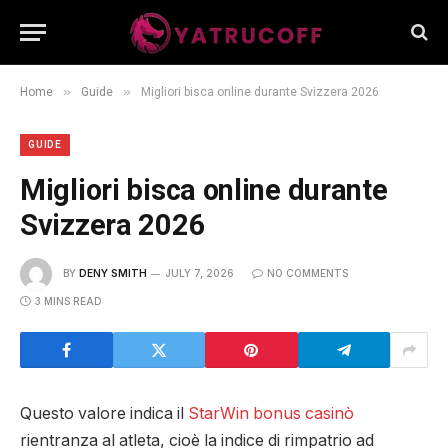
»
»
Home
Guide
Migliori bisca online durante Svizzera 2026
GUIDE
Migliori bisca online durante
Svizzera 2026
BY
DENY SMITH
JULY 7, 2026
NO COMMENTS
3 MINS READ
Questo valore indica il
StarWin bonus casinò
rientranza al atleta, cioè la indice di rimpatrio ad