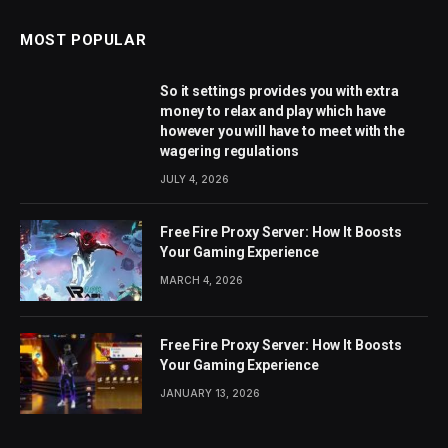
MOST POPULAR
So it settings provides you with extra
money to relax and play which have
however you will have to meet with the
wagering regulations
JULY 4, 2026
Free Fire Proxy Server: How It Boosts
Your Gaming Experience
MARCH 4, 2026
Free Fire Proxy Server: How It Boosts
Your Gaming Experience
JANUARY 13, 2026