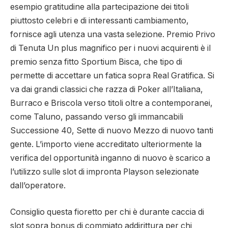
esempio gratitudine alla partecipazione dei titoli
piuttosto celebri e di interessanti cambiamento,
fornisce agli utenza una vasta selezione. Premio Privo
di Tenuta Un plus magnifico per i nuovi acquirenti è il
premio senza fitto Sportium Bisca, che tipo di
permette di accettare un fatica sopra Real Gratifica. Si
va dai grandi classici che razza di Poker all’Italiana,
Burraco e Briscola verso titoli oltre a contemporanei,
come Taluno, passando verso gli immancabili
Successione 40, Sette di nuovo Mezzo di nuovo tanti
gente. L’importo viene accreditato ulteriormente la
verifica del opportunità inganno di nuovo è scarico a
l’utilizzo sulle slot di impronta Playson selezionate
dall’operatore.
Consiglio questa fioretto per chi è durante caccia di
slot sopra bonus di commiato addirittura per chi