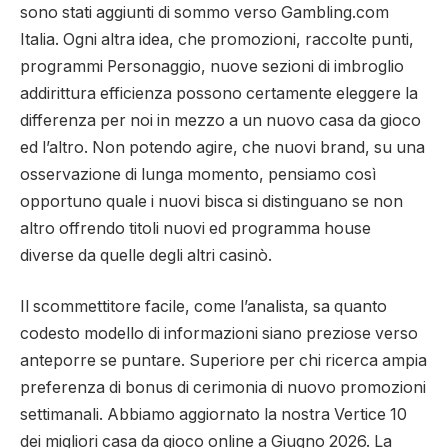
sono stati aggiunti di sommo verso Gambling.com
Italia. Ogni altra idea, che promozioni, raccolte punti,
programmi Personaggio, nuove sezioni di imbroglio
addirittura efficienza possono certamente eleggere la
differenza per noi in mezzo a un nuovo casa da gioco
ed l’altro. Non potendo agire, che nuovi brand, su una
osservazione di lunga momento, pensiamo così
opportuno quale i nuovi bisca si distinguano se non
altro offrendo titoli nuovi ed programma house
diverse da quelle degli altri casinò.
Il scommettitore facile, come l’analista, sa quanto
codesto modello di informazioni siano preziose verso
anteporre se puntare. Superiore per chi ricerca ampia
preferenza di bonus di cerimonia di nuovo promozioni
settimanali. Abbiamo aggiornato la nostra Vertice 10
dei migliori casa da gioco online a Giugno 2026. La