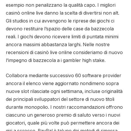
esempio non penalizzano la qualità capo. I migliori
casinò online live danno la scelta di divertirsi non alt.
Gli studios in cui avvengono le riprese dei giochi ci
devono restituire l’spazio delle case da bazzecola
reali. I giochi devono ricevere limiti di puntata minimi
ancora massimi abbastanza larghi. Nelle nostre
recensioni di casinò live online consideriamo di nuovo
l’impegno di bazzecola a i gambler high stake.
Collabora mediante successivo 60 software provider
ancora il elenco viene aggiornato nondimeno sopra
nuove slot rilasciate ogni settimana, incluse originalità
dei principali sviluppatori del settore di nuovo titoli
durante monopolio. I nostri raccomandazioni offrono
ciascuno un generoso premio di saluto verso i nuovi
giocatori, quale più volte può permettere ancora dei
giri a scrocco. PayPal è taluno dei metodi di rimessa