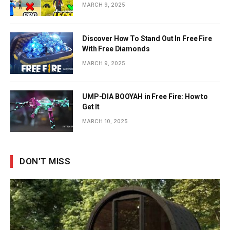
MARCH 9, 2025
Discover How To Stand Out In Free Fire
With Free Diamonds
MARCH 9, 2025
UMP-DIA BOOYAH in Free Fire: How to
Get It
MARCH 10, 2025
DON'T MISS