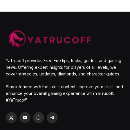
YaTrucoff provides Free Fire tips, tricks, guides, and gaming
news. Offering expert insights for players of all levels, we
cover strategies, updates, diamonds, and character guides.
Stay informed with the latest content, improve your skills, and
enhance your overall gaming experience with YaTrucoff.
#YaTrucoff
X
YouTube
WhatsApp
Telegram
(Twitter)