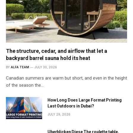
The structure, cedar, and airflow that let a
backyard barrel sauna hold its heat
BY
ALFA TEAM
JULY 30, 2026
Canadian summers are warm but short, and even in the height
of the season the…
How Long Does Large Format Printing
Last Outdoors in Dubai?
JULY 29, 2026
Uberblicken Diese The roulette table,