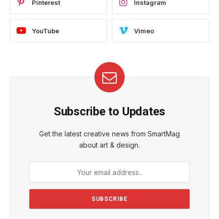
Pinterest
Instagram
YouTube
Vimeo
Subscribe to Updates
Get the latest creative news from SmartMag
about art & design.