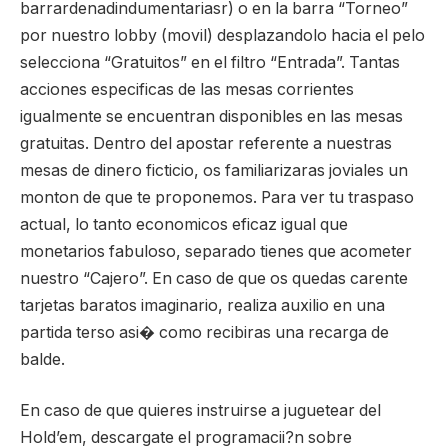
barrardenadindumentariasr) o en la barra “Torneo”
por nuestro lobby (movil) desplazandolo hacia el pelo
selecciona “Gratuitos” en el filtro “Entrada”. Tantas
acciones especificas de las mesas corrientes
igualmente se encuentran disponibles en las mesas
gratuitas. Dentro del apostar referente a nuestras
mesas de dinero ficticio, os familiarizaras joviales un
monton de que te proponemos. Para ver tu traspaso
actual, lo tanto economicos eficaz igual que
monetarios fabuloso, separado tienes que acometer
nuestro “Cajero”. En caso de que os quedas carente
tarjetas baratos imaginario, realiza auxilio en una
partida terso asi� como recibiras una recarga de
balde.
En caso de que quieres instruirse a juguetear del
Hold’em, descargate el programacii?n sobre