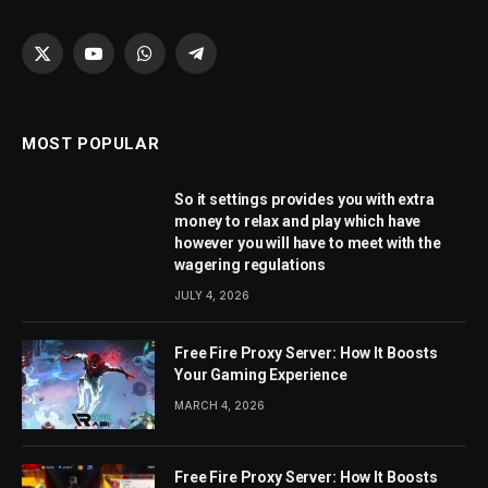
X
YouTube
WhatsApp
Telegram
(Twitter)
MOST POPULAR
So it settings provides you with extra
money to relax and play which have
however you will have to meet with the
wagering regulations
JULY 4, 2026
Free Fire Proxy Server: How It Boosts
Your Gaming Experience
MARCH 4, 2026
Free Fire Proxy Server: How It Boosts