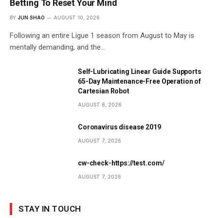
Betting To Reset Your Mind
BY
JUN SHAO
AUGUST 10, 2026
Following an entire Ligue 1 season from August to May is
mentally demanding, and the…
Self-Lubricating Linear Guide Supports
65-Day Maintenance-Free Operation of
Cartesian Robot
AUGUST 8, 2026
Coronavirus disease 2019
AUGUST 7, 2026
cw-check-https://test.com/
AUGUST 7, 2026
STAY IN TOUCH