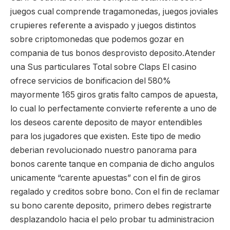
juegos cual comprende tragamonedas, juegos joviales
crupieres referente a avispado y juegos distintos
sobre criptomonedas que podemos gozar en
compania de tus bonos desprovisto deposito.Atender
una Sus particulares Total sobre Claps El casino
ofrece servicios de bonificacion del 580%
mayormente 165 giros gratis falto campos de apuesta,
lo cual lo perfectamente convierte referente a uno de
los deseos carente deposito de mayor entendibles
para los jugadores que existen. Este tipo de medio
deberian revolucionado nuestro panorama para
bonos carente tanque en compania de dicho angulos
unicamente “carente apuestas” con el fin de giros
regalado y creditos sobre bono. Con el fin de reclamar
su bono carente deposito, primero debes registrarte
desplazandolo hacia el pelo probar tu administracion