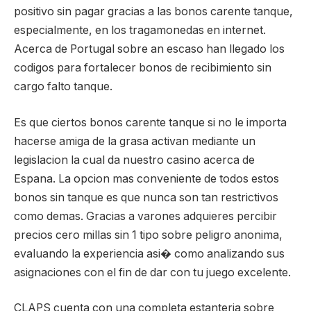
positivo sin pagar gracias a las bonos carente tanque,
especialmente, en los tragamonedas en internet.
Acerca de Portugal sobre an escaso han llegado los
codigos para fortalecer bonos de recibimiento sin
cargo falto tanque.
Es que ciertos bonos carente tanque si no le importa
hacerse amiga de la grasa activan mediante un
legislacion la cual da nuestro casino acerca de
Espana. La opcion mas conveniente de todos estos
bonos sin tanque es que nunca son tan restrictivos
como demas. Gracias a varones adquieres percibir
precios cero millas sin 1 tipo sobre peligro anonima,
evaluando la experiencia asi� como analizando sus
asignaciones con el fin de dar con tu juego excelente.
CLAPS cuenta con una completa estanteria sobre