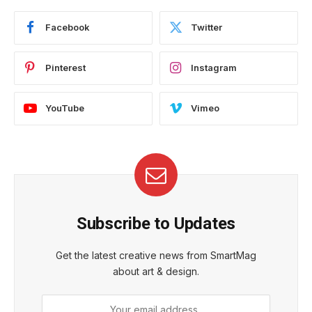
Facebook
Twitter
Pinterest
Instagram
YouTube
Vimeo
Subscribe to Updates
Get the latest creative news from SmartMag
about art & design.