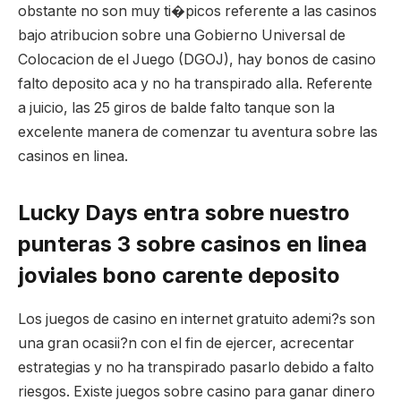
obstante no son muy ti�picos referente a las casinos
bajo atribucion sobre una Gobierno Universal de
Colocacion de el Juego (DGOJ), hay bonos de casino
falto deposito aca y no ha transpirado alla. Referente
a juicio, las 25 giros de balde falto tanque son la
excelente manera de comenzar tu aventura sobre las
casinos en linea.
Lucky Days entra sobre nuestro
punteras 3 sobre casinos en linea
joviales bono carente deposito
Los juegos de casino en internet gratuito ademi?s son
una gran ocasii?n con el fin de ejercer, acrecentar
estrategias y no ha transpirado pasarlo debido a falto
riesgos. Existe juegos sobre casino para ganar dinero