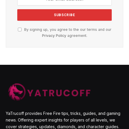
By signing up, you agree to the our terms and our
Privacy Policy
agreement.
YaTrucoff provides Free Fire tips, tricks, guides, and gaming
news. Offering expert insights for players of all levels, we
cover strategies, updates, diamonds, and character guides.