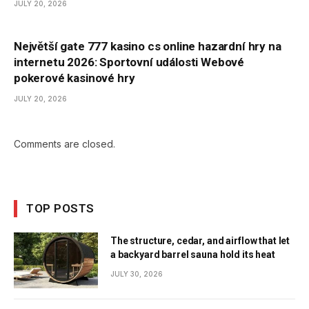
JULY 20, 2026
Největší gate 777 kasino cs online hazardní hry na
internetu 2026: Sportovní události Webové
pokerové kasinové hry
JULY 20, 2026
Comments are closed.
TOP POSTS
The structure, cedar, and airflow that let
a backyard barrel sauna hold its heat
JULY 30, 2026