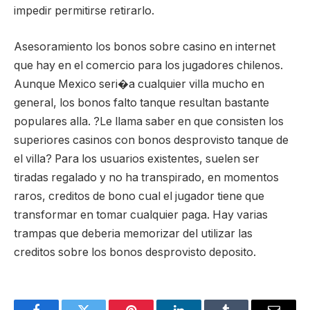
impedir permitirse retirarlo.
Asesoramiento los bonos sobre casino en internet
que hay en el comercio para los jugadores chilenos.
Aunque Mexico seri�a cualquier villa mucho en
general, los bonos falto tanque resultan bastante
populares alla. ?Le llama saber en que consisten los
superiores casinos con bonos desprovisto tanque de
el villa? Para los usuarios existentes, suelen ser
tiradas regalado y no ha transpirado, en momentos
raros, creditos de bono cual el jugador tiene que
transformar en tomar cualquier paga. Hay varias
trampas que deberia memorizar del utilizar las
creditos sobre los bonos desprovisto deposito.