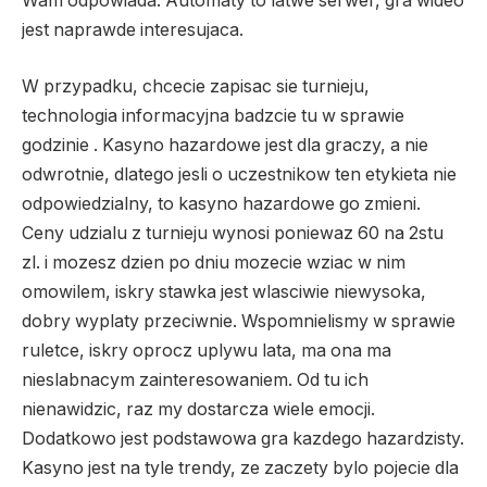
Wam odpowiada. Automaty to latwe serwer, gra wideo
jest naprawde interesujaca.
W przypadku, chcecie zapisac sie turnieju,
technologia informacyjna badzcie tu w sprawie
godzinie . Kasyno hazardowe jest dla graczy, a nie
odwrotnie, dlatego jesli o uczestnikow ten etykieta nie
odpowiedzialny, to kasyno hazardowe go zmieni.
Ceny udzialu z turnieju wynosi poniewaz 60 na 2stu
zl. i mozesz dzien po dniu mozecie wziac w nim
omowilem, iskry stawka jest wlasciwie niewysoka,
dobry wyplaty przeciwnie. Wspomnielismy w sprawie
ruletce, iskry oprocz uplywu lata, ma ona ma
nieslabnacym zainteresowaniem. Od tu ich
nienawidzic, raz my dostarcza wiele emocji.
Dodatkowo jest podstawowa gra kazdego hazardzisty.
Kasyno jest na tyle trendy, ze zaczety bylo pojecie dla