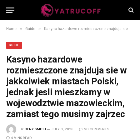
»
»
Home
Guide
Kasyno hazardowe rozmieszczone znajduja sie w jakkolwiek miastach Polski, jednak jesli mieszkamy w wojewodztwie mazowieckim, zamiast tego musimy zajrzec
GUIDE
Kasyno hazardowe
rozmieszczone znajduja sie w
jakkolwiek miastach Polski,
jednak jesli mieszkamy w
wojewodztwie mazowieckim,
zamiast tego musimy zajrzec
BY
DENY SMITH
JULY 8, 2026
NO COMMENTS
4 MINS READ