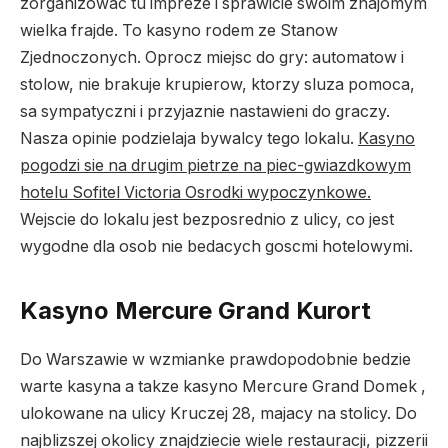
zorganizowac tu impreze i sprawicie swoim znajomym
wielka frajde. To kasyno rodem ze Stanow
Zjednoczonych. Oprocz miejsc do gry: automatow i
stolow, nie brakuje krupierow, ktorzy sluza pomoca,
sa sympatyczni i przyjaznie nastawieni do graczy.
Nasza opinie podzielaja bywalcy tego lokalu.
Kasyno
pogodzi sie na drugim pietrze na piec-gwiazdkowym
hotelu Sofitel Victoria Osrodki wypoczynkowe.
Wejscie do lokalu jest bezposrednio z ulicy, co jest
wygodne dla osob nie bedacych goscmi hotelowymi.
Kasyno Mercure Grand Kurort
Do Warszawie w wzmianke prawdopodobnie bedzie
warte kasyna a takze kasyno Mercure Grand Domek ,
ulokowane na ulicy Kruczej 28, majacy na stolicy. Do
najblizszej okolicy znajdziecie wiele restauracji, pizzerii