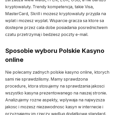
kryptowaluty. Trendy kompetencja, takie Visa,
MasterCard, Skrill i mozesz kryptowaluty przyjda na
wplat i mozesz wyplat. Wsparcie gracza sa ktore sa
dostepne przez cala dobe posiadania posrednictwem
czatu przetrzymaj i bedziesz poczty e-mail.
Sposobie wyboru Polskie Kasyno
online
Nie polecamy zadnych polskie kasyno online, ktorych
sami nie sprawdzilismy. Mamy sprawdzona
procedure, ktora stosujemy na sprawdzania jakosci
wszystko kasyna prezentowanego na naszej stronie.
Analizujemy rozne aspekty, wplywaja na najwyzsza
jakosc i mozesz niezawodnosc kasyn w internecie i
przyznajemy im rzeczy wedlug dodatkowe standard.