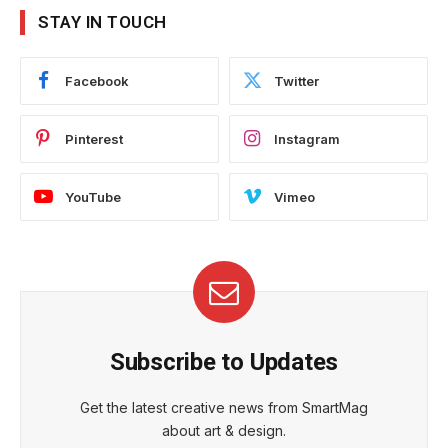
STAY IN TOUCH
Facebook
Twitter
Pinterest
Instagram
YouTube
Vimeo
Subscribe to Updates
Get the latest creative news from SmartMag
about art & design.