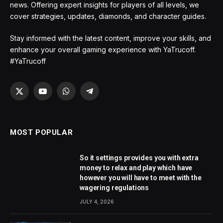
news. Offering expert insights for players of all levels, we
cover strategies, updates, diamonds, and character guides.
Stay informed with the latest content, improve your skills, and
enhance your overall gaming experience with YaTrucoff.
#YaTrucoff
X
YouTube
WhatsApp
Telegram
(Twitter)
MOST POPULAR
So it settings provides you with extra
money to relax and play which have
however you will have to meet with the
wagering regulations
JULY 4, 2026