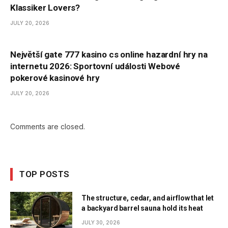
Klassiker Lovers?
JULY 20, 2026
Největší gate 777 kasino cs online hazardní hry na
internetu 2026: Sportovní události Webové
pokerové kasinové hry
JULY 20, 2026
Comments are closed.
TOP POSTS
The structure, cedar, and airflow that let
a backyard barrel sauna hold its heat
JULY 30, 2026