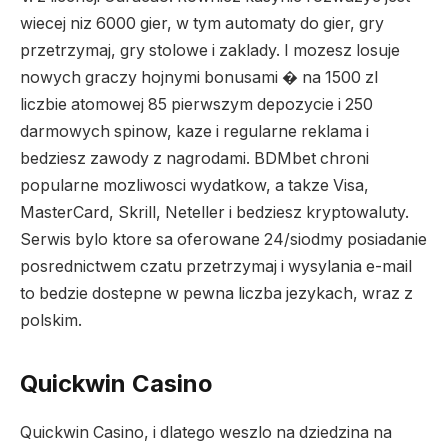
wiecej niz 6000 gier, w tym automaty do gier, gry
przetrzymaj, gry stolowe i zaklady. I mozesz losuje
nowych graczy hojnymi bonusami � na 1500 zl
liczbie atomowej 85 pierwszym depozycie i 250
darmowych spinow, kaze i regularne reklama i
bedziesz zawody z nagrodami. BDMbet chroni
popularne mozliwosci wydatkow, a takze Visa,
MasterCard, Skrill, Neteller i bedziesz kryptowaluty.
Serwis bylo ktore sa oferowane 24/siodmy posiadanie
posrednictwem czatu przetrzymaj i wysylania e-mail
to bedzie dostepne w pewna liczba jezykach, wraz z
polskim.
Quickwin Casino
Quickwin Casino, i dlatego weszlo na dziedzina na