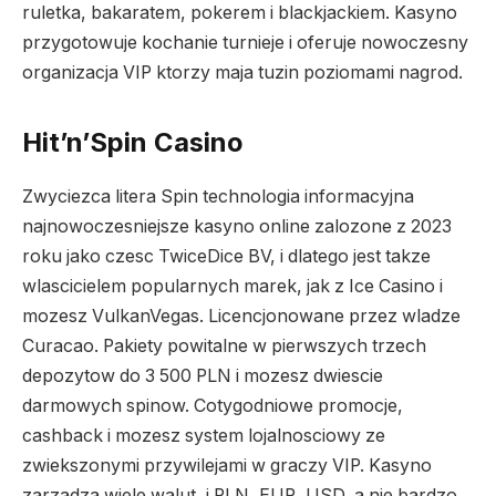
ruletka, bakaratem, pokerem i blackjackiem. Kasyno
przygotowuje kochanie turnieje i oferuje nowoczesny
organizacja VIP ktorzy maja tuzin poziomami nagrod.
Hit’n’Spin Casino
Zwyciezca litera Spin technologia informacyjna
najnowoczesniejsze kasyno online zalozone z 2023
roku jako czesc TwiceDice BV, i dlatego jest takze
wlascicielem popularnych marek, jak z Ice Casino i
mozesz VulkanVegas. Licencjonowane przez wladze
Curacao. Pakiety powitalne w pierwszych trzech
depozytow do 3 500 PLN i mozesz dwiescie
darmowych spinow. Cotygodniowe promocje,
cashback i mozesz system lojalnosciowy ze
zwiekszonymi przywilejami w graczy VIP. Kasyno
zarzadza wiele walut, i PLN, EUR, USD, a nie bardzo