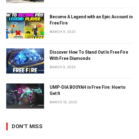
Become A Legend with an Epic Account in
Free Fire
MARCH 9, 2025
Discover How To Stand Out In Free Fire
With Free Diamonds
MARCH 9, 2025
UMP-DIA BOOYAH in Free Fire: How to
Get It
MARCH 10, 2025
DON'T MISS