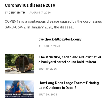
Coronavirus disease 2019
BY
DENY SMITH
AUGUST 7, 2026
COVID-19 is a contagious disease caused by the coronavirus
SARS-CoV-2. In January 2020, the disease…
cw-check-https://test.com/
AUGUST 7, 2026
The structure, cedar, and airflow that let
a backyard barrel sauna hold its heat
JULY 30, 2026
How Long Does Large Format Printing
Last Outdoors in Dubai?
JULY 29, 2026