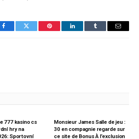
Facebook
Twitter
Pinterest
LinkedIn
Tumblr
Email
te 777 kasino cs
Monsieur James Salle de jeu :
rdní hry na
30 en compagnie regarde sur
026: Sportovní
ce site de Bonus À l’exclusion