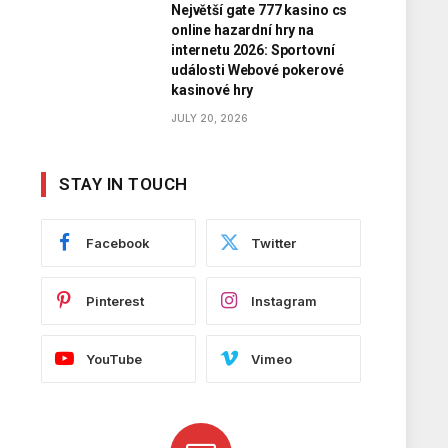
Největší gate 777 kasino cs
online hazardní hry na
internetu 2026: Sportovní
události Webové pokerové
kasinové hry
JULY 20, 2026
STAY IN TOUCH
Facebook
Twitter
Pinterest
Instagram
YouTube
Vimeo