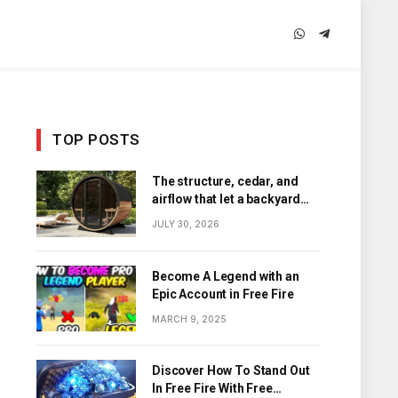
WhatsApp
Telegram
TOP POSTS
The structure, cedar, and
airflow that let a backyard
barrel sauna hold its heat
JULY 30, 2026
Become A Legend with an
Epic Account in Free Fire
MARCH 9, 2025
Discover How To Stand Out
In Free Fire With Free