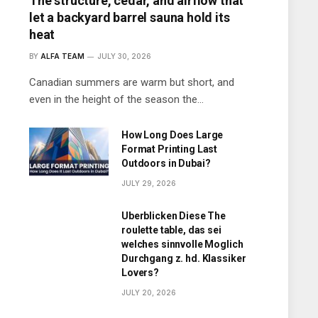
The structure, cedar, and airflow that
let a backyard barrel sauna hold its
heat
BY
ALFA TEAM
JULY 30, 2026
Canadian summers are warm but short, and
even in the height of the season the…
How Long Does Large
Format Printing Last
Outdoors in Dubai?
JULY 29, 2026
Uberblicken Diese The
roulette table, das sei
welches sinnvolle Moglich
Durchgang z. hd. Klassiker
Lovers?
JULY 20, 2026