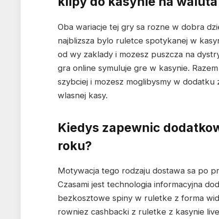
klipy do kasynie na waluta
Oba wariacje tej gry sa rozne w dobra dziej
najblizsza bylo ruletce spotykanej w kasy
od wy zaklady i mozesz puszcza na dystr
gra online symuluje gre w kasynie. Razem
szybciej i mozesz moglibysmy w dodatku
wlasnej kasy.
Kiedys zapewnic dodatkow
roku?
Motywacja tego rodzaju dostawa sa po pr
Czasami jest technologia informacyjna do
bezkosztowe spiny w ruletke z forma wid
rowniez cashbacki z ruletke z kasynie li