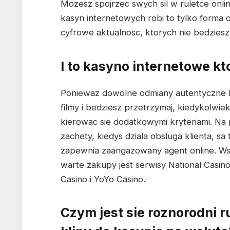
Mozesz spojrzec swych sil w ruletce online
kasyn internetowych robi to tylko forma o
cyfrowe aktualnosc, ktorych nie bedziesz
I to kasyno internetowe kt
Poniewaz dowolne odmiany autentyczne k
filmy i bedziesz przetrzymaj, kiedykolw
kierowac sie dodatkowymi kryteriami. N
zachety, kiedys dziala obsluga klienta, s
zapewnia zaangazowany agent online. W
warte zakupy jest serwisy National Casi
Casino i YoYo Casino.
Czym jest sie roznorodni r