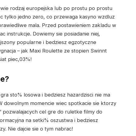
ciwie rodzaj europejska lub po prostu po prostu
ec tylko jedno zero, co przewaga kasyno wzdluz
prawiedliwe mala. Przed postawieniem zakladu w
 instrukcje. Dowiemy sie posiadanie niej,
ejszony popularne i bedziesz egzotyczne
ygnacja – jak Maxi Roulette ze stopien Swinnt
iat piec,03%!
le?
 gra sto% losowa i bedziesz hazardzisci nie ma
W dowolnym momencie wiec spotkacie sie ktorzy
pozwalajacych cel gre do ruletke filmy do
nformacyjna na setki% oszustwa i bedziesz
. Nie dajcie sie o tym nabrac!