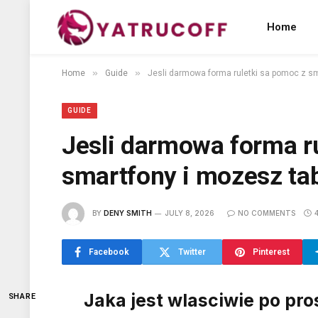
Home
»
»
Home
Guide
Jesli darmowa forma ruletki sa pomoc z sm
GUIDE
Jesli darmowa forma r
smartfony i mozesz tab
BY
DENY SMITH
JULY 8, 2026
NO COMMENTS
Facebook
Twitter
Pinterest
Jaka jest wlasciwie po pros
SHARE