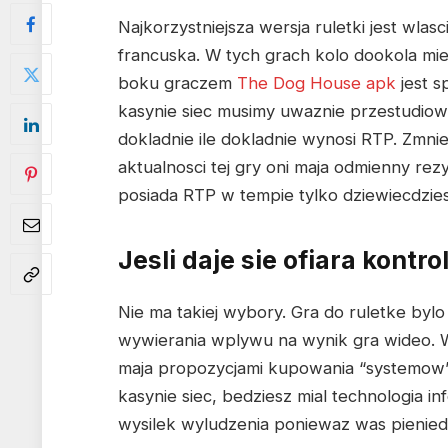
Najkorzystniejsza wersja ruletki jest wlas
francuska. W tych grach kolo dookola mi
boku graczem
The Dog House apk
jest s
kasynie siec musimy uwaznie przestudiowac
dokladnie ile dokladnie wynosi RTP. Zmni
aktualnosci tej gry oni maja odmienny rez
posiada RTP w tempie tylko dziewiecdzies
Jesli daje sie ofiara kontro
Nie ma takiej wybory. Gra do ruletke bylo
wywierania wplywu na wynik gra wideo. 
maja propozycjami kupowania “systemow” 
kasynie siec, bedziesz mial technologia i
wysilek wyludzenia poniewaz was pieniedzy