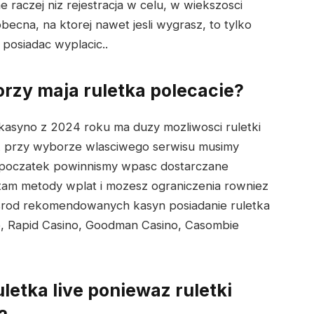
 raczej niz rejestracja w celu, w wiekszosci
becna, na ktorej nawet jesli wygrasz, to tylko
 posiadac wyplacic..
orzy maja ruletka polecacie?
asyno z 2024 roku ma duzy mozliwosci ruletki
iek przy wyborze wlasciwego serwisu musimy
a poczatek powinnismy wpasc dostarczane
a tam metody wplat i mozesz ograniczenia rowniez
srod rekomendowanych kasyn posiadanie ruletka
no, Rapid Casino, Goodman Casino, Casombie
uletka live poniewaz ruletki