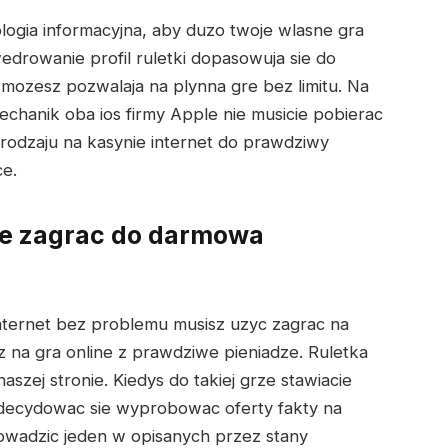
gia informacyjna, aby duzo twoje wlasne gra
rowanie profil ruletki dopasowuja sie do
ozesz pozwalaja na plynna gre bez limitu. Na
echanik oba ios firmy Apple nie musicie pobierac
odzaju na kasynie internet do prawdziwy
ce.
iwe zagrac do darmowa
internet bez problemu musisz uzyc zagrac na
z na gra online z prawdziwe pieniadze. Ruletka
zej stronie. Kiedys do takiej grze stawiacie
decydowac sie wyprobowac oferty fakty na
wadzic jeden w opisanych przez stany