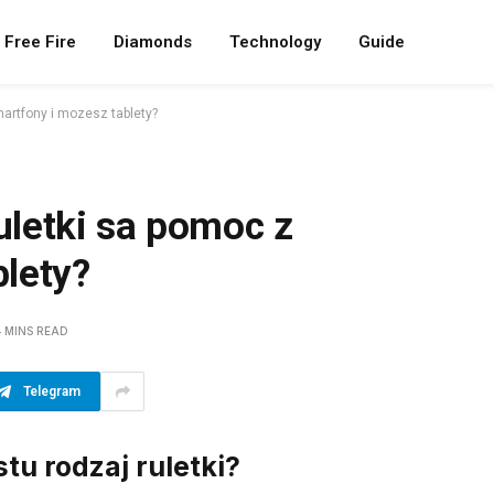
Free Fire
Diamonds
Technology
Guide
artfony i mozesz tablety?
uletki sa pomoc z
lety?
4 MINS READ
Telegram
tu rodzaj ruletki?