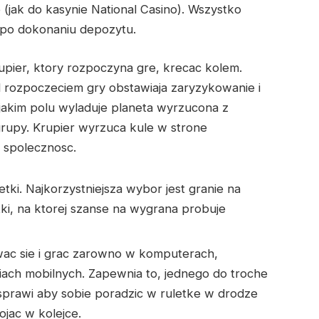
ak do kasynie National Casino). Wszystko
po dokonaniu depozytu.
rupier, ktory rozpoczyna gre, krecac kolem.
 rozpoczeciem gry obstawiaja zaryzykowanie i
jakim polu wyladuje planeta wyrzucona z
rupy. Krupier wyrzuca kule w strone
 spolecznosc.
etki. Najkorzystniejsza wybor jest granie na
tki, na ktorej szanse na wygrana probuje
ac sie i grac zarowno w komputerach,
iach mobilnych. Zapewnia to, jednego do troche
 sprawi aby sobie poradzic w ruletke w drodze
jac w kolejce.