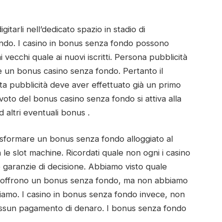
igitarli nell’dedicato spazio in stadio di
ondo. I casino in bonus senza fondo possono
i vecchi quale ai nuovi iscritti. Persona pubblicità
è un bonus casino senza fondo. Pertanto il
ta pubblicità deve aver effettuato già un primo
oto del bonus casino senza fondo si attiva alla
 altri eventuali bonus .
asformare un bonus senza fondo alloggiato al
le slot machine. Ricordati quale non ogni i casino
 garanzie di decisione. Abbiamo visto quale
e offrono un bonus senza fondo, ma non abbiamo
riamo. I casino in bonus senza fondo invece, non
nessun pagamento di denaro. I bonus senza fondo