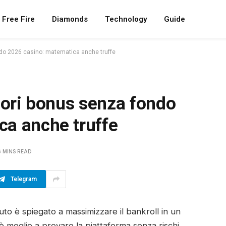
Free Fire
Diamonds
Technology
Guide
ondo 2026 casino: matematica anche truffe
liori bonus senza fondo
ca anche truffe
6 MINS READ
Telegram
uto è spiegato a massimizzare il bankroll in un
è meglio a provare la piattaforma senza rischi