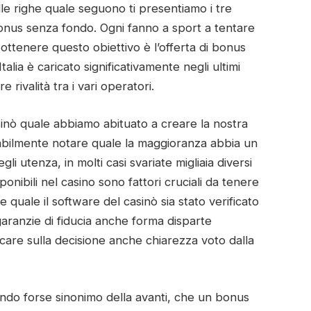
nelle righe quale seguono ti presentiamo i tre
bonus senza fondo. Ogni fanno a sport a tentare
ottenere questo obiettivo è l’offerta di bonus
talia è caricato significativamente negli ultimi
rivalità tra i vari operatori.
sinò quale abbiamo abituato a creare la nostra
abilmente notare quale la maggioranza abbia un
li utenza, in molti casi svariate migliaia diversi
ponibili nel casino sono fattori cruciali da tenere
re quale il software del casinò sia stato verificato
garanzie di fiducia anche forma disparte
ocare sulla decisione anche chiarezza voto dalla
fondo forse sinonimo della avanti, che un bonus