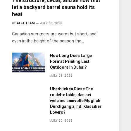
The structure, cedar, and airflow that
let a backyard barrel sauna hold its
heat
BY
ALFA TEAM
JULY 30, 2026
Canadian summers are warm but short, and
even in the height of the season the…
How Long Does Large
Format Printing Last
Outdoors in Dubai?
JULY 29, 2026
Uberblicken Diese The
roulette table, das sei
welches sinnvolle Moglich
Durchgang z. hd. Klassiker
Lovers?
JULY 20, 2026