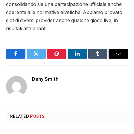
consolidando sia una partecipazione ufficiale anche
coerente alle normative elvetiche. Abbiamo provato
slot di diversi provider anche qualche gioco live, in
risultati altalenanti.
Facebook
Twitter
Pinterest
LinkedIn
Tumblr
Email
Deny Smith
RELATED
POSTS