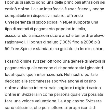
I bonus di saluto sono una delle principali attrazioni dei
casinò online. La sua interfaccia è user-friendly anche
compatibile in i dispositivi mobilio, offrendo
un’esperienza di gioco solida. NetBet supporta una
tipo di metodi di pagamento popolari in Italia,
assicurando transazioni sicure anche tempi di prelievo
ragionevoli. Il bonus di saluto (100% fino a 200€ più
50 Free Spins) è standard ma guidato da termini chiari.
I casinò online svizzeri offrono una genere di metodi di
pagamento quale cercano di rispondere sia i giocatori
locali quale quelli internazionali. Nel nostro portale
dedicato alle scommesse sportive anche ai casino
online abbiamo intenzionale cogliere i migliori casino
online in Svizzera in come persona quale voi possiate
fare una veloce valutazione. Le App casino Svizzera
sono utilissime, che permettono ai propri iscritti di