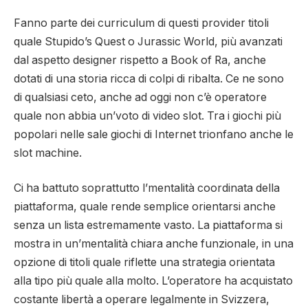
Fanno parte dei curriculum di questi provider titoli
quale Stupido’s Quest o Jurassic World, più avanzati
dal aspetto designer rispetto a Book of Ra, anche
dotati di una storia ricca di colpi di ribalta. Ce ne sono
di qualsiasi ceto, anche ad oggi non c’è operatore
quale non abbia un’voto di video slot. Tra i giochi più
popolari nelle sale giochi di Internet trionfano anche le
slot machine.
Ci ha battuto soprattutto l’mentalità coordinata della
piattaforma, quale rende semplice orientarsi anche
senza un lista estremamente vasto. La piattaforma si
mostra in un’mentalità chiara anche funzionale, in una
opzione di titoli quale riflette una strategia orientata
alla tipo più quale alla molto. L’operatore ha acquistato
costante libertà a operare legalmente in Svizzera,