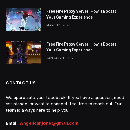
Free Fire Proxy Server: How It Boosts
Your Gaming Experience
MARCH 4, 2026
Free Fire Proxy Server: How It Boosts
Your Gaming Experience
JANUARY 13, 2026
CONTACT US
We appreciate your feedback! If you have a question, need
assistance, or want to connect, feel free to reach out. Our
team is always here to help you.
Email:
Angelicahjone@gmail.com