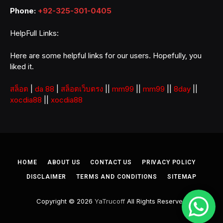
Phone:
+92-325-301-0405
HelpFull Links:
Here are some helpful links for our users. Hopefully, you
liked it.
สล็อต
|
da 88
|
สล็อตเว็บตรง
||
mm99
||
mm99
||
8day
||
xocdia88
||
xocdia88
HOME
ABOUT US
CONTACT US
PRIVACY POLICY
DISCLAIMER
TERMS AND CONDITIONS
SITEMAP
Copyright © 2026
YaTrucoff
All Rights Reserved