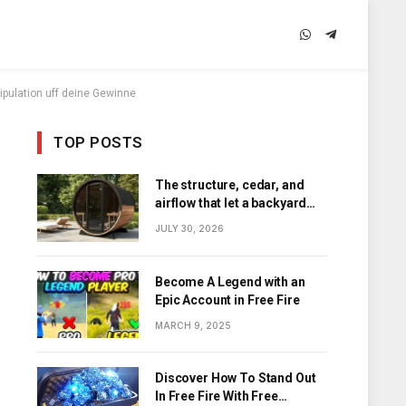
WhatsApp
Telegram
pulation uff deine Gewinne
TOP POSTS
The structure, cedar, and
airflow that let a backyard
barrel sauna hold its heat
JULY 30, 2026
Become A Legend with an
Epic Account in Free Fire
MARCH 9, 2025
Discover How To Stand Out
In Free Fire With Free