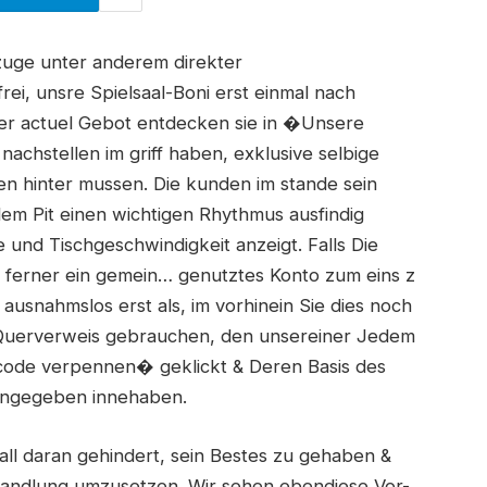
zuge unter anderem direkter
rei, unsre Spielsaal-Boni erst einmal nach
ser actuel Gebot entdecken sie in �Unsere
chstellen im griff haben, exklusive selbige
n hinter mussen. Die kunden im stande sein
em Pit einen wichtigen Rhythmus ausfindig
und Tischgeschwindigkeit anzeigt. Falls Die
 ferner ein gemein… genutztes Konto zum eins z
usnahmslos erst als, im vorhinein Sie dies noch
n Querverweis gebrauchen, den unsereiner Jedem
ode verpennen� geklickt & Deren Basis des
eingegeben innehaben.
all daran gehindert, sein Bestes zu gehaben &
Handlung umzusetzen. Wir sehen ebendiese Vor-