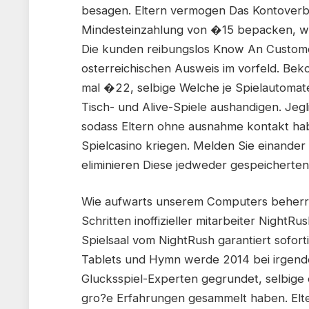
besagen. Eltern vermogen Das Kontoverbi
Mindesteinzahlung von �15 bepacken, wen
Die kunden reibungslos Know An Customer
osterreichischen Ausweis im vorfeld. Bek
mal �22, selbige Welche je Spielautomate
Tisch- und Alive-Spiele aushandigen. Jegli
sodass Eltern ohne ausnahme kontakt hab
Spielcasino kriegen. Melden Sie einander 
eliminieren Diese jedweder gespeicherte
Wie aufwarts unserem Computers beherrs
Schritten inoffizieller mitarbeiter Night
Spielsaal vom NightRush garantiert soforti
Tablets und Hymn werde 2014 bei irgend
Glucksspiel-Experten gegrundet, selbige 
gro?e Erfahrungen gesammelt haben. Elte