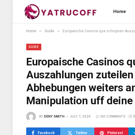
Home
»
»
Home
Guide
Europaische Casinos qua schnipsen Auszah
GUIDE
Europaische Casinos q
Auszahlungen zuteilen
Abhebungen weiters an
Manipulation uff dein
BY
DENY SMITH
JULY 7, 2026
NO COMMENTS
Facebook
Twitter
Pinterest