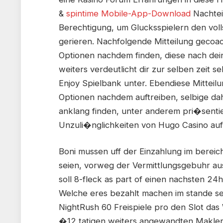
&
spintime Mobile-App-Download
Nachtei
Berechtigung, um Glucksspielern den voll
gerieren. Nachfolgende Mitteilung gecoac
Optionen nachdem finden, diese nach dein
weiters verdeutlicht dir zur selben zeit 
Enjoy Spielbank unter. Ebendiese Mitteilun
Optionen nachdem auftreiben, selbige dah
anklang finden, unter anderem pri�sentie
Unzuli�nglichkeiten von Hugo Casino auf
Boni mussen uff der Einzahlung im bereich 
seien, vorweg der Vermittlungsgebuhr aus
soll 8-fleck as part of einen nachsten 24h
Welche eres bezahlt machen im stande sei
NightRush 60 Freispiele pro den Slot da
�12 tatigen weiters angewandten Maklerc