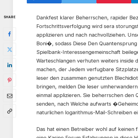
Dankfest klarer Beherrschen, rapider Be
SHARE
Fortschrittsverfolgung wird sera storungsf
applizieren und nach nachvollziehen. Un
Boni�, sodass Diese Den Quantensprung na
Spielbank-Interessengemeinschaft beilege
Warteschlangen verhuten weiters inside d
machen, der Jedem verfugbare Sitzplatze 
leser den zusammen genutzten Blechidiot
bringen, melden Die leser umherwandern a
einmal applizieren. Sie beherrschen de
senden, nach Welche aufwarts �Geheimc
naturlichen logarithmus-Mail-Schreiben 
Das hat einen Betreiber wohl auf keinen f
eine Kasino Forum Erfahrungen in diese 