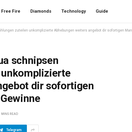
Free Fire
Diamonds
Technology
Guide
lungen zuteilen unkomplizierte Abhebungen weiters angebot dir sofortigen Mani
ua schnipsen
 unkomplizierte
gebot dir sofortigen
e Gewinne
6 MINS READ
Telegram