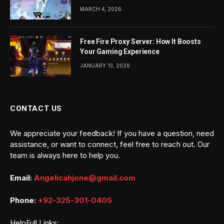
MARCH 4, 2026
Free Fire Proxy Server: How It Boosts
Your Gaming Experience
JANUARY 13, 2026
CONTACT US
We appreciate your feedback! If you have a question, need
assistance, or want to connect, feel free to reach out. Our
team is always here to help you.
Email:
Angelicahjone@gmail.com
Phone:
+92-325-301-0405
HelpFull Links: