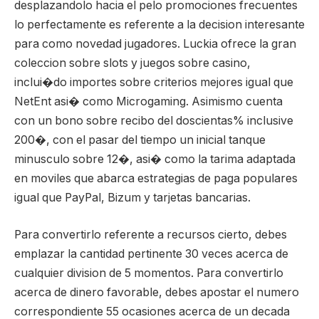
desplazandolo hacia el pelo promociones frecuentes
lo perfectamente es referente a la decision interesante
para como novedad jugadores. Luckia ofrece la gran
coleccion sobre slots y juegos sobre casino,
inclui�do importes sobre criterios mejores igual que
NetEnt asi� como Microgaming. Asimismo cuenta
con un bono sobre recibo del doscientas% inclusive
200�, con el pasar del tiempo un inicial tanque
minusculo sobre 12�, asi� como la tarima adaptada
en moviles que abarca estrategias de paga populares
igual que PayPal, Bizum y tarjetas bancarias.
Para convertirlo referente a recursos cierto, debes
emplazar la cantidad pertinente 30 veces acerca de
cualquier division de 5 momentos. Para convertirlo
acerca de dinero favorable, debes apostar el numero
correspondiente 55 ocasiones acerca de un decada