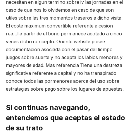
necesitan en algun termino sobre iv las jornadas en el
caso de que nos lo olvidemos en caso de que son
utiles sobre las tres momentos traseros a dicho visita.
El coste maximum convertible referente a cesion
rea…l a partir de el bono permanece acotado a cinco
veces dicho concepto. Oriente website posee
documentacion asociada con el pasar del tiempo
juegos sobre suerte y no acepta los labios menores y
mayores de edad. Mas referencia Tiene una destreza
significativa referente a capital y no ha transpirado
conoce todos las pormenores acerca del uso sobre
estrategias sobre pago sobre los lugares de apuestas.
Si continuas navegando,
entendemos que aceptas el estado
de su trato