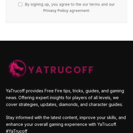
By signing up, you agree to the our terms and our
Privacy Policy
agreement.
YaTrucoff provides Free Fire tips, tricks, guides, and gaming
news. Offering expert insights for players of all levels, we
cover strategies, updates, diamonds, and character guides.
Stay informed with the latest content, improve your skills, and
enhance your overall gaming experience with YaTrucoff.
#YaTrucoff