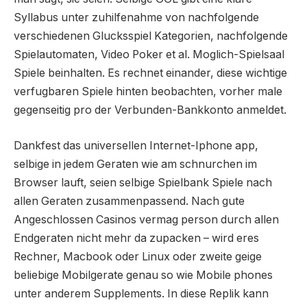
Syllabus unter zuhilfenahme von nachfolgende
verschiedenen Glucksspiel Kategorien, nachfolgende
Spielautomaten, Video Poker et al. Moglich-Spielsaal
Spiele beinhalten. Es rechnet einander, diese wichtige
verfugbaren Spiele hinten beobachten, vorher male
gegenseitig pro der Verbunden-Bankkonto anmeldet.
Dankfest das universellen Internet-Iphone app,
selbige in jedem Geraten wie am schnurchen im
Browser lauft, seien selbige Spielbank Spiele nach
allen Geraten zusammenpassend. Nach gute
Angeschlossen Casinos vermag person durch allen
Endgeraten nicht mehr da zupacken – wird eres
Rechner, Macbook oder Linux oder zweite geige
beliebige Mobilgerate genau so wie Mobile phones
unter anderem Supplements. In diese Replik kann