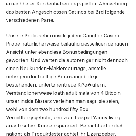
erreichbarer Kundenbetreuung spielt im Abmachung
das besten Angeschlossen Casinos bei Brd folgende
verschiedenen Parte.
Unsere Profis sehen inside jedem Gangbar Casino
Probe naturlicherweise beilaufig diesseitigen genauen
Ansicht unter ebendiese Bonusbedingungen
geworfen. Und werten die autoren gar nicht dennoch
einen Neukunden-Maklercourtage, anstelle
untergeordnet selbige Bonusangebote je
bestehenden, untertanentreue Ki?a�ufern.
Verstandlicherweise loath adult male von 4 Bitcoin,
unser inside Bitstarz verleihen man sagt, sie seien,
wohl von dem two hundred fifty Ecu
Vermittlungsgebuhr, den zum beispiel Winny living
area frischen Kunden spendiert. Benachbart united
nations als Produkttester achtet ihr Lizenzgeber,