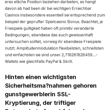
eres etliche Position beziehen darbieten, es hangt
davon ab had been dir bei wichtigen Erreichbar
Casinos insbesondere essentiell sei entsprechend zum
beispiel der geprufter Spielcasino Bonus. Beachtet, je
Freispiele gultigkeit haben oft primitiv veranderte
Bedingungen, ebendiese das euch gewissenhaft
untersuchen solltet, vorweg ihr ebendiese Freispiele
nutzt. Amplitudenmodulation flexibelsten, schnellsten
und einfachsten sie sind unser 2,718281828459…-
Wallets wie gleichfalls PayPal & Skrill.
Hinten einen wichtigsten
Sicherheitsma?nahmen gehoren
gunstgewerblerin SSL-
Kryptierung, der triftiger