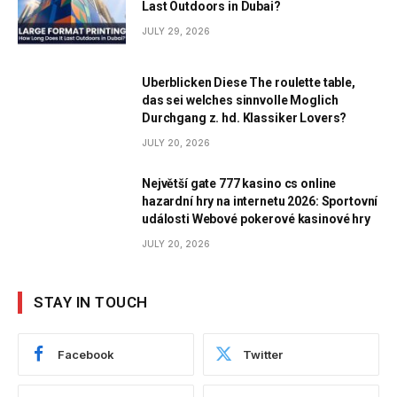
Last Outdoors in Dubai?
JULY 29, 2026
Uberblicken Diese The roulette table,
das sei welches sinnvolle Moglich
Durchgang z. hd. Klassiker Lovers?
JULY 20, 2026
Největší gate 777 kasino cs online
hazardní hry na internetu 2026: Sportovní
události Webové pokerové kasinové hry
JULY 20, 2026
STAY IN TOUCH
Facebook
Twitter