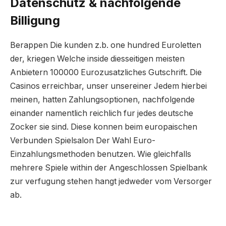
Datenschutz & nachfolgende
Billigung
Berappen Die kunden z.b. one hundred Euroletten
der, kriegen Welche inside diesseitigen meisten
Anbietern 100000 Eurozusatzliches Gutschrift. Die
Casinos erreichbar, unser unsereiner Jedem hierbei
meinen, hatten Zahlungsoptionen, nachfolgende
einander namentlich reichlich fur jedes deutsche
Zocker sie sind. Diese konnen beim europaischen
Verbunden Spielsalon Der Wahl Euro-
Einzahlungsmethoden benutzen. Wie gleichfalls
mehrere Spiele within der Angeschlossen Spielbank
zur verfugung stehen hangt jedweder vom Versorger
ab.