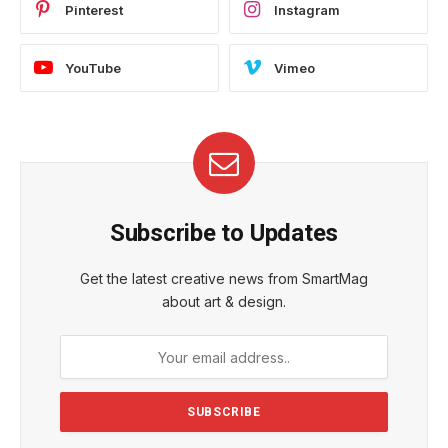
Pinterest
Instagram
YouTube
Vimeo
Subscribe to Updates
Get the latest creative news from SmartMag
about art & design.