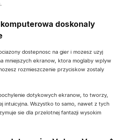
.
a komputerowa doskonaly
e
bciazony dostepnosc na gier i mozesz uzyj
a mniejszych ekranow, ktora moglaby wplyw
 i mozesz rozmieszczenie przyciskow zostaly
 pochylenie dotykowych ekranow, to tworzy,
j intuicyjna. Wszystko to samo, nawet z tych
ymuje sie dla przelotnej fantazji wysokim