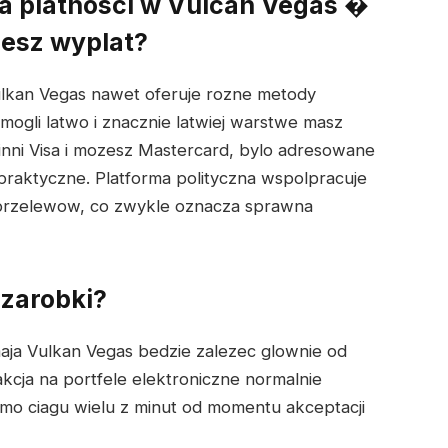
a platnosci w Vulcan Vegas �
zesz wyplat?
Vulkan Vegas nawet oferuje rozne metody
gli latwo i znacznie latwiej warstwe masz
inni Visa i mozesz Mastercard, bylo adresowane
raktyczne. Platforma polityczna wspolpracuje
 przelewow, co zwykle oznacza sprawna
 zarobki?
ja Vulkan Vegas bedzie zalezec glownie od
kcja na portfele elektroniczne normalnie
imo ciagu wielu z minut od momentu akceptacji