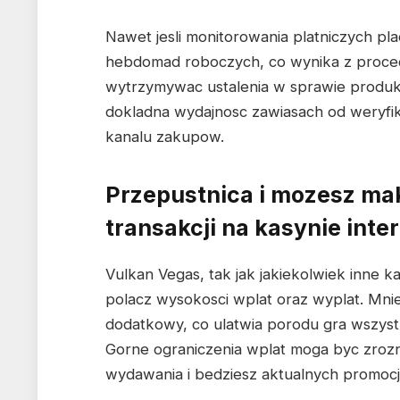
Nawet jesli monitorowania platniczych pl
hebdomad roboczych, co wynika z proce
wytrzymywac ustalenia w sprawie produkc
dokladna wydajnosc zawiasach od weryfik
kanalu zakupow.
Przepustnica i mozesz ma
transakcji na kasynie int
Vulkan Vegas, tak jak jakiekolwiek inne 
polacz wysokosci wplat oraz wyplat. Mni
dodatkowy, co ulatwia porodu gra wszys
Gorne ograniczenia wplat moga byc zrozn
wydawania i bedziesz aktualnych promocji