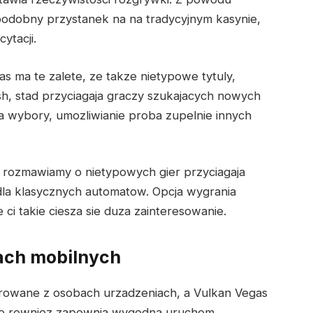
odobny przystanek na na tradycyjnym kasynie,
ytacji.
 ma te zalete, ze takze nietypowe tytuly,
sh, stad przyciagaja graczy szukajacych nowych
a wybory, umozliwianie proba zupelnie innych
 rozmawiamy o nietypowych gier przyciagaja
la klasycznych automatow. Opcja wygrania
ci takie ciesza sie duza zainteresowanie.
ach mobilnych
ferowane z osobach urzadzeniach, a Vulkan Vegas
ne rowniez zapewnia wygodna uruchom