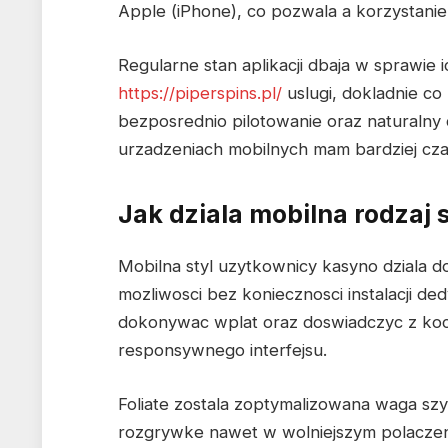
Apple (iPhone), co pozwala a korzystanie
Regularne stan aplikacji dbaja w sprawi
https://piperspins.pl/
uslugi, dokladnie co
bezposrednio pilotowanie oraz naturalny 
urzadzeniach mobilnych mam bardziej cza
Jak dziala mobilna rodzaj
Mobilna styl uzytkownicy kasyno dziala d
mozliwosci bez koniecznosci instalacji de
dokonywac wplat oraz doswiadczyc z koch
responsywnego interfejsu.
Foliate zostala zoptymalizowana waga sz
rozgrywke nawet w wolniejszym polaczeni