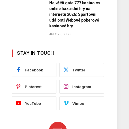
Největší gate 777 kasino cs
online hazardní hry na
internetu 2026: Sportovní
události Webové pokerové
kasinové hry
JULY 20, 2026
STAY IN TOUCH
Facebook
Twitter
Pinterest
Instagram
YouTube
Vimeo