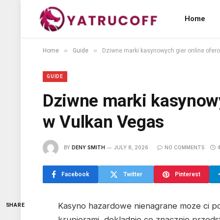
Home
»
»
Home
Guide
Dziwne marki kasynowych gier online ofe
GUIDE
Dziwne marki kasynowy
w Vulkan Vegas
BY
DENY SMITH
JULY 8, 2026
NO COMMENTS
Facebook
Twitter
Pinterest
Kasyno hazardowe nienagrane moze ci p
SHARE
krupierami, dokladnie co znacznie przed