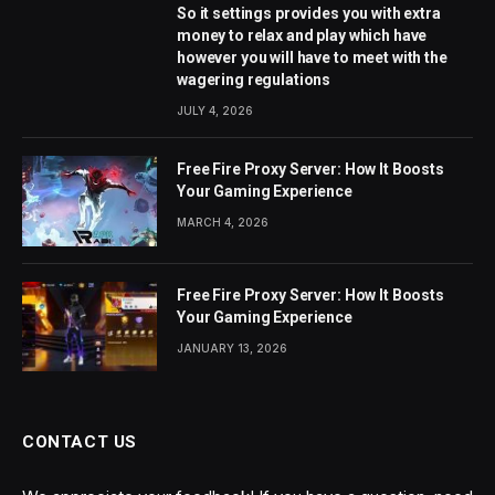
So it settings provides you with extra
money to relax and play which have
however you will have to meet with the
wagering regulations
JULY 4, 2026
Free Fire Proxy Server: How It Boosts
Your Gaming Experience
MARCH 4, 2026
Free Fire Proxy Server: How It Boosts
Your Gaming Experience
JANUARY 13, 2026
CONTACT US