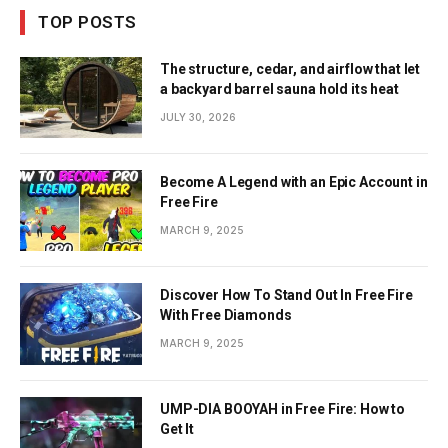
TOP POSTS
The structure, cedar, and airflow that let
a backyard barrel sauna hold its heat
JULY 30, 2026
Become A Legend with an Epic Account in
Free Fire
MARCH 9, 2025
Discover How To Stand Out In Free Fire
With Free Diamonds
MARCH 9, 2025
UMP-DIA BOOYAH in Free Fire: How to
Get It