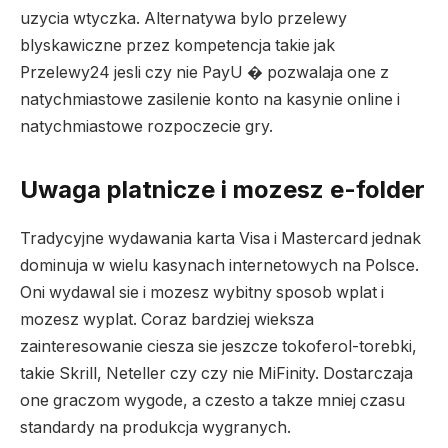
uzycia wtyczka. Alternatywa bylo przelewy
blyskawiczne przez kompetencja takie jak
Przelewy24 jesli czy nie PayU � pozwalaja one z
natychmiastowe zasilenie konto na kasynie online i
natychmiastowe rozpoczecie gry.
Uwaga platnicze i mozesz e-folder
Tradycyjne wydawania karta Visa i Mastercard jednak
dominuja w wielu kasynach internetowych na Polsce.
Oni wydawal sie i mozesz wybitny sposob wplat i
mozesz wyplat. Coraz bardziej wieksza
zainteresowanie ciesza sie jeszcze tokoferol-torebki,
takie Skrill, Neteller czy czy nie MiFinity. Dostarczaja
one graczom wygode, a czesto a takze mniej czasu
standardy na produkcja wygranych.