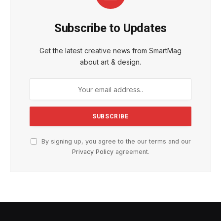
Subscribe to Updates
Get the latest creative news from SmartMag
about art & design.
By signing up, you agree to the our terms and our
Privacy Policy
agreement.