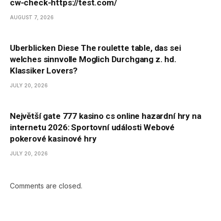
cw-check-https://test.com/
AUGUST 7, 2026
Uberblicken Diese The roulette table, das sei
welches sinnvolle Moglich Durchgang z. hd.
Klassiker Lovers?
JULY 20, 2026
Největší gate 777 kasino cs online hazardní hry na
internetu 2026: Sportovní události Webové
pokerové kasinové hry
JULY 20, 2026
Comments are closed.