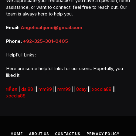
We appreciate your feedback! If you have a question, need
assistance, or want to connect, feel free to reach out. Our
team is always here to help you.
Email:
Angelicahjone@gmail.com
Phone:
+92-325-301-0405
HelpFull Links:
Here are some helpful links for our users. Hopefully, you
liked it.
สล็อต
|
da 88
||
mm99
||
mm99
||
8day
||
xocdia88
||
xocdia88
HOME
ABOUT US
CONTACT US
PRIVACY POLICY