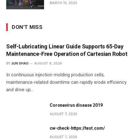
MARCH 10, 2025
DON'T MISS
Self-Lubricating Linear Guide Supports 65-Day
Maintenance-Free Operation of Cartesian Robot
BY
JUN SHAO
AUGUST 8, 2026
In continuous injection molding production cells,
maintenance-related downtime can rapidly erode efficiency
and drive up…
Coronavirus disease 2019
AUGUST 7, 2026
cw-check-https://test.com/
AUGUST 7, 2026