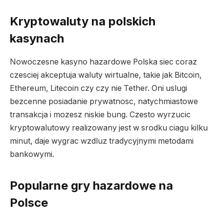
Kryptowaluty na polskich
kasynach
Nowoczesne kasyno hazardowe Polska siec coraz
czesciej akceptuja waluty wirtualne, takie jak Bitcoin,
Ethereum, Litecoin czy czy nie Tether. Oni uslugi
bezcenne posiadanie prywatnosc, natychmiastowe
transakcja i mozesz niskie bung. Czesto wyrzucic
kryptowalutowy realizowany jest w srodku ciagu kilku
minut, daje wygrac wzdluz tradycyjnymi metodami
bankowymi.
Popularne gry hazardowe na
Polsce