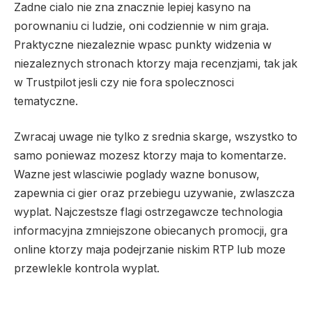
Zadne cialo nie zna znacznie lepiej kasyno na
porownaniu ci ludzie, oni codziennie w nim graja.
Praktyczne niezaleznie wpasc punkty widzenia w
niezaleznych stronach ktorzy maja recenzjami, tak jak
w Trustpilot jesli czy nie fora spolecznosci
tematyczne.
Zwracaj uwage nie tylko z srednia skarge, wszystko to
samo poniewaz mozesz ktorzy maja to komentarze.
Wazne jest wlasciwie poglady wazne bonusow,
zapewnia ci gier oraz przebiegu uzywanie, zwlaszcza
wyplat. Najczestsze flagi ostrzegawcze technologia
informacyjna zmniejszone obiecanych promocji, gra
online ktorzy maja podejrzanie niskim RTP lub moze
przewlekle kontrola wyplat.