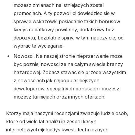
mozesz zmianach na istniejacych zostal
promocjach. A ty pozwoli ci dowiedziec sie w
sprawie wskazowki posiadanie takich bonusow
kiedys dodatkowy powitalny, dodatkowy bez
depozytu, bezplatne spiny, w tym nauczy cie, od
wybrac te wyciaganie.
Nowosci. Na naszej stronie nieprzerwanie moze
byc pozniej nowosci ze na calym swiecie branzy
hazardowej. Zobacz stawac sie przede wszystkim
z nowosciach jak najpopularniejszych
deweloperow, specjalnych bonusach i mozesz
mozesz turniejach oraz innych ofertach!
Ktorzy maja naszymi recenzjami zwiazuje ludzie osob,
ktore od wiele lat analizuja zespol kasyn
internetowych � kiedys kwestii technicznych