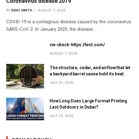
Coronavirus disease 2019
BY
DENY SMITH
AUGUST 7, 2026
COVID-19 is a contagious disease caused by the coronavirus
SARS-CoV-2. In January 2020, the disease…
cw-check-https://test.com/
AUGUST 7, 2026
The structure, cedar, and airflow that let
a backyard barrel sauna hold its heat
JULY 30, 2026
How Long Does Large Format Printing
Last Outdoors in Dubai?
JULY 29, 2026