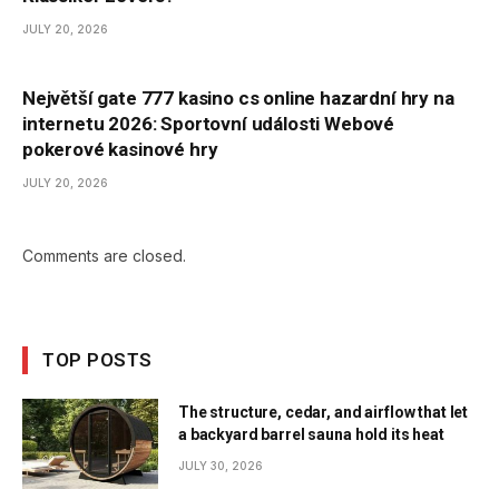
JULY 20, 2026
Největší gate 777 kasino cs online hazardní hry na
internetu 2026: Sportovní události Webové
pokerové kasinové hry
JULY 20, 2026
Comments are closed.
TOP POSTS
The structure, cedar, and airflow that let
a backyard barrel sauna hold its heat
JULY 30, 2026