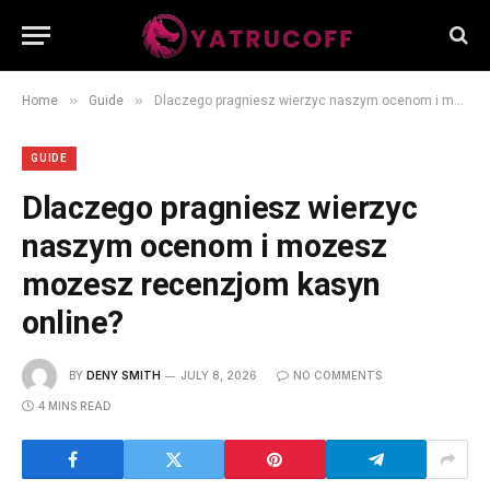
»
»
Home
Guide
Dlaczego pragniesz wierzyc naszym ocenom i mozesz mozesz recenzjom kasyn online?
GUIDE
Dlaczego pragniesz wierzyc
naszym ocenom i mozesz
mozesz recenzjom kasyn
online?
BY
DENY SMITH
JULY 8, 2026
NO COMMENTS
4 MINS READ