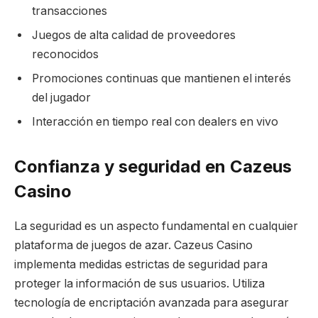
transacciones
Juegos de alta calidad de proveedores
reconocidos
Promociones continuas que mantienen el interés
del jugador
Interacción en tiempo real con dealers en vivo
Confianza y seguridad en Cazeus
Casino
La seguridad es un aspecto fundamental en cualquier
plataforma de juegos de azar. Cazeus Casino
implementa medidas estrictas de seguridad para
proteger la información de sus usuarios. Utiliza
tecnología de encriptación avanzada para asegurar