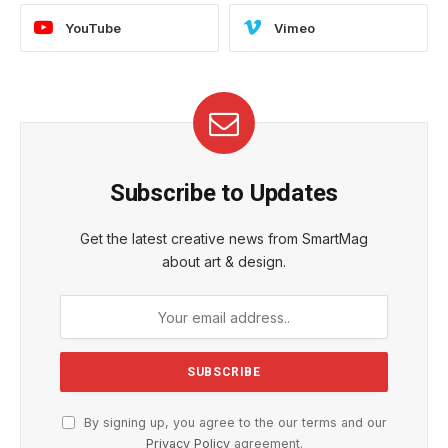
YouTube
Vimeo
Subscribe to Updates
Get the latest creative news from SmartMag
about art & design.
By signing up, you agree to the our terms and our
Privacy Policy
agreement.