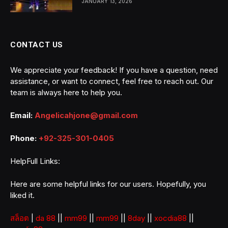
JANUARY 13, 2026
CONTACT US
We appreciate your feedback! If you have a question, need
assistance, or want to connect, feel free to reach out. Our
team is always here to help you.
Email:
Angelicahjone@gmail.com
Phone:
+92-325-301-0405
HelpFull Links:
Here are some helpful links for our users. Hopefully, you
liked it.
สล็อต
|
da 88
||
mm99
||
mm99
||
8day
||
xocdia88
||