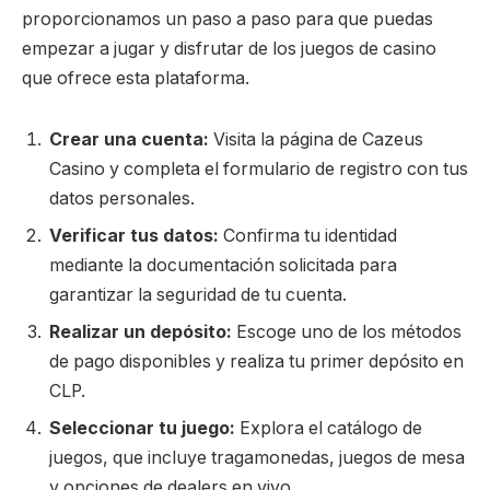
proporcionamos un paso a paso para que puedas
empezar a jugar y disfrutar de los juegos de casino
que ofrece esta plataforma.
Crear una cuenta:
Visita la página de Cazeus
Casino y completa el formulario de registro con tus
datos personales.
Verificar tus datos:
Confirma tu identidad
mediante la documentación solicitada para
garantizar la seguridad de tu cuenta.
Realizar un depósito:
Escoge uno de los métodos
de pago disponibles y realiza tu primer depósito en
CLP.
Seleccionar tu juego:
Explora el catálogo de
juegos, que incluye tragamonedas, juegos de mesa
y opciones de dealers en vivo.