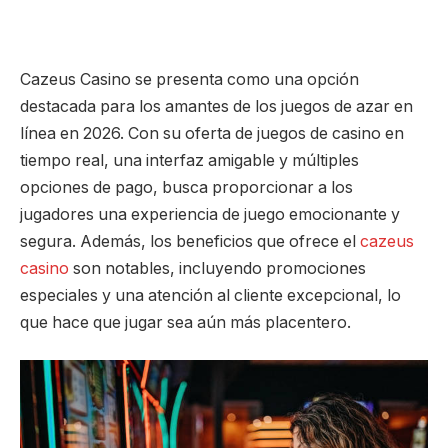
Cazeus Casino se presenta como una opción
destacada para los amantes de los juegos de azar en
línea en 2026. Con su oferta de juegos de casino en
tiempo real, una interfaz amigable y múltiples
opciones de pago, busca proporcionar a los
jugadores una experiencia de juego emocionante y
segura. Además, los beneficios que ofrece el
cazeus
casino
son notables, incluyendo promociones
especiales y una atención al cliente excepcional, lo
que hace que jugar sea aún más placentero.