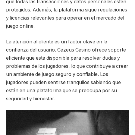
que todas las transacciones y datos personales estén
protegidos. Además, la plataforma sigue regulaciones
y licencias relevantes para operar en el mercado del
juego online.
La atención al cliente es un factor clave en la
confianza del usuario. Cazeus Casino ofrece soporte
eficiente que está disponible para resolver dudas y
problemas de los jugadores, lo que contribuye a crear
un ambiente de juego seguro y confiable. Los
jugadores pueden sentirse tranquilos sabiendo que
están en una plataforma que se preocupa por su
seguridad y bienestar.