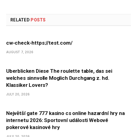
RELATED
POSTS
cw-check-https://test.com/
AUGUST 7, 2026
Uberblicken Diese The roulette table, das sei
welches sinnvolle Moglich Durchgang z. hd.
Klassiker Lovers?
JULY 20, 2026
Největší gate 777 kasino cs online hazardní hry na
internetu 2026: Sportovní události Webové
pokerové kasinové hry
JULY 20, 2026