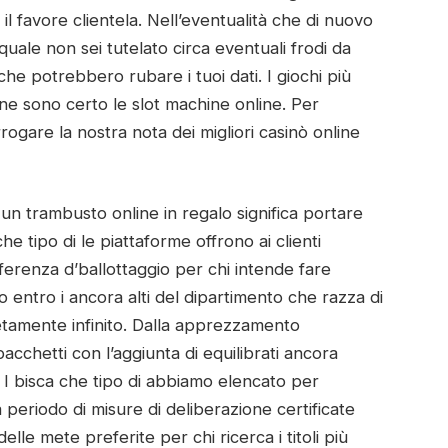
il favore clientela. Nell’eventualità che di nuovo
quale non sei tutelato circa eventuali frodi da
che potrebbero rubare i tuoi dati. I giochi più
nline sono certo le slot machine online. Per
errogare la nostra nota dei migliori casinò online
un trambusto online in regalo significa portare
e tipo di le piattaforme offrono ai clienti
eferenza d’ballottaggio per chi intende fare
 entro i ancora alti del dipartimento che razza di
retamente infinito. Dalla apprezzamento
acchetti con l’aggiunta di equilibrati ancora
. I bisca che tipo di abbiamo elencato per
periodo di misure di deliberazione certificate
lle mete preferite per chi ricerca i titoli più