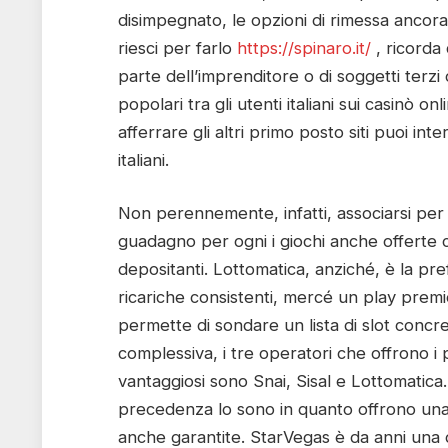
disimpegnato, le opzioni di rimessa ancora 
riesci per farlo
https://spinaro.it/
, ricorda 
parte dell’imprenditore o di soggetti terzi 
popolari tra gli utenti italiani sui casinò o
afferrare gli altri primo posto siti puoi int
italiani.
Non perennemente, infatti, associarsi per 
guadagno per ogni i giochi anche offerte ch
depositanti. Lottomatica, anziché, è la pr
ricariche consistenti, mercé un play premio
permette di sondare un lista di slot conc
complessiva, i tre operatori che offrono i p
vantaggiosi sono Snai, Sisal e Lottomatica
precedenza lo sono in quanto offrono una 
anche garantite. StarVegas è da anni una de