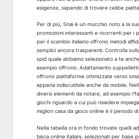
esigenze, sapendo di trovare celibe piatta
Per di più, Snai è un mucchio noto a la 
promozioni interessanti e ricorrenti per i p
per il scambio italiano offrono metodi affi
semplici ancora trasparenti. Controlla sull
spid quale abbiamo selezionato a te anch
esempio offrono. Adattamento suppellettil
offrono piattaforme ottimizzate verso sm
appena indiscutibile anche da mobile. Nell
diversi elementi da notare, ad esempio l’fat
giochi riguardo a cui può risiedere impieg
migliori casa da gioco online è il periodo di
Nella tabella ora in fondo trovate quelli 
bisca online italiani, selezionati per base p