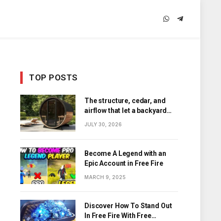
WhatsApp
Telegram
TOP POSTS
The structure, cedar, and
airflow that let a backyard
barrel sauna hold its heat
JULY 30, 2026
Become A Legend with an
Epic Account in Free Fire
MARCH 9, 2025
Discover How To Stand Out
In Free Fire With Free