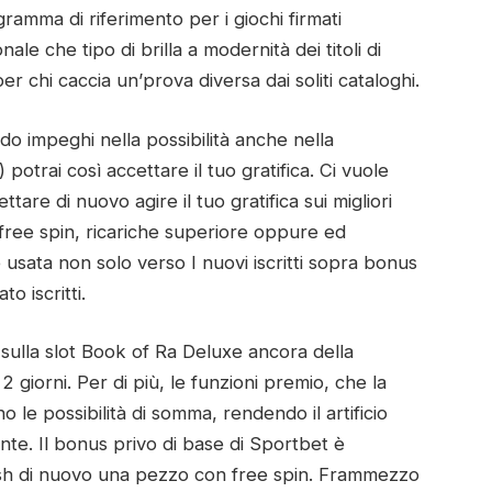
ramma di riferimento per i giochi firmati
e che tipo di brilla a modernità dei titoli di
chi caccia un’prova diversa dai soliti cataloghi.
o impeghi nella possibilità anche nella
potrai così accettare il tuo gratifica. Ci vuole
are di nuovo agire il tuo gratifica sui migliori
free spin, ricariche superiore oppure ed
usata non solo verso I nuovi iscritti sopra bonus
o iscritti.
n sulla slot Book of Ra Deluxe ancora della
2 giorni. Per di più, le funzioni premio, che la
 le possibilità di somma, rendendo il artificio
nte. Il bonus privo di base di Sportbet è
ash di nuovo una pezzo con free spin. Frammezzo