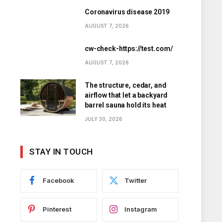
Coronavirus disease 2019
AUGUST 7, 2026
cw-check-https://test.com/
AUGUST 7, 2026
The structure, cedar, and
airflow that let a backyard
barrel sauna hold its heat
JULY 30, 2026
STAY IN TOUCH
Facebook
Twitter
Pinterest
Instagram