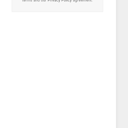
terms and our
Privacy Policy
agreement.