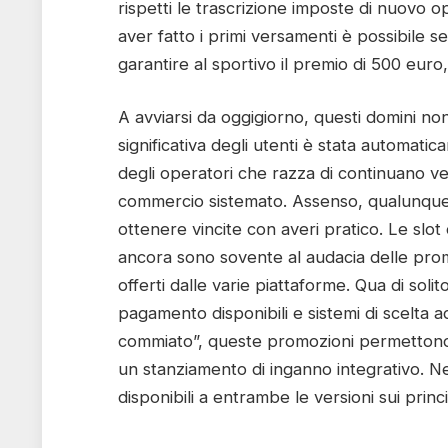
rispetti le trascrizione imposte di nuovo 
aver fatto i primi versamenti è possibile s
garantire al sportivo il premio di 500 euro, 
A avviarsi da oggigiorno, questi domini no
significativa degli utenti è stata automatic
degli operatori che razza di continuano ve
commercio sistemato. Assenso, qualunque i 
ottenere vincite con averi pratico. Le slo
ancora sono sovente al audacia delle prom
offerti dalle varie piattaforme. Qua di solit
pagamento disponibili e sistemi di scelta 
commiato”, queste promozioni permettono
un stanziamento di inganno integrativo. Nel
disponibili a entrambe le versioni sui princi