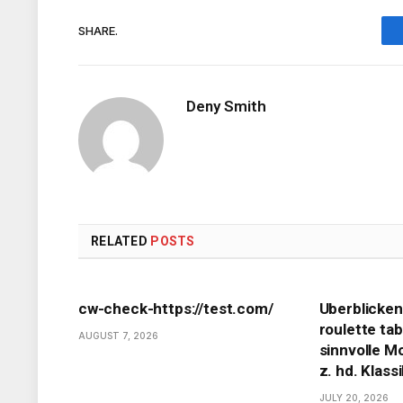
SHARE.
Deny Smith
RELATED
POSTS
cw-check-https://test.com/
Uberblicken
roulette tab
AUGUST 7, 2026
sinnvolle M
z. hd. Klass
JULY 20, 2026