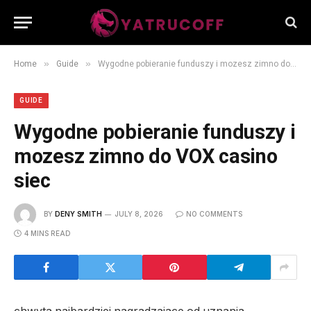
»
»
Home
Guide
Wygodne pobieranie funduszy i mozesz zimno do VOX casino siec
GUIDE
Wygodne pobieranie funduszy i
mozesz zimno do VOX casino
siec
BY
DENY SMITH
JULY 8, 2026
NO COMMENTS
4 MINS READ