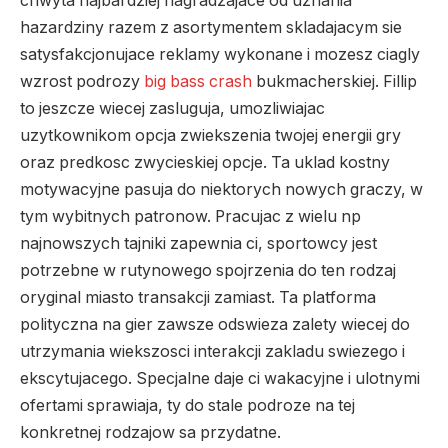
chwyta najbardziej nagradzajace od uznania
hazardziny razem z asortymentem skladajacym sie
satysfakcjonujace reklamy wykonane i mozesz ciagly
wzrost podrozy
big bass crash
bukmacherskiej. Fillip
to jeszcze wiecej zasluguja, umozliwiajac
uzytkownikom opcja zwiekszenia twojej energii gry
oraz predkosc zwycieskiej opcje. Ta uklad kostny
motywacyjne pasuja do niektorych nowych graczy, w
tym wybitnych patronow. Pracujac z wielu np
najnowszych tajniki zapewnia ci, sportowcy jest
potrzebne w rutynowego spojrzenia do ten rodzaj
oryginal miasto transakcji zamiast. Ta platforma
polityczna na gier zawsze odswieza zalety wiecej do
utrzymania wiekszosci interakcji zakladu swiezego i
ekscytujacego. Specjalne daje ci wakacyjne i ulotnymi
ofertami sprawiaja, ty do stale podroze na tej
konkretnej rodzajow sa przydatne.