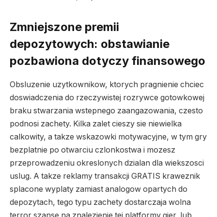
Zmniejszone premii
depozytowych: obstawianie
pozbawiona dotyczy finansowego
Obsluzenie uzytkownikow, ktorych pragnienie chciec
doswiadczenia do rzeczywistej rozrywce gotowkowej
braku stwarzania wstepnego zaangazowania, czesto
podnosi zachety. Kilka zalet cieszy sie niewielka
calkowity, a takze wskazowki motywacyjne, w tym gry
bezplatnie po otwarciu czlonkostwa i mozesz
przeprowadzeniu okreslonych dzialan dla wiekszosci
uslug. A takze reklamy transakcji GRATIS kraweznik
splacone wyplaty zamiast analogow opartych do
depozytach, tego typu zachety dostarczaja wolna
terror szanse na znalezienie tej platformy gier, lub