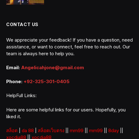
CONTACT US
We appreciate your feedback! If you have a question, need
assistance, or want to connect, feel free to reach out. Our
team is always here to help you.
Email:
Angelicahjone@gmail.com
Phone:
+92-325-301-0405
HelpFull Links:
Here are some helpful links for our users. Hopefully, you
liked it.
สล็อต
|
da 88
|
สล็อตเว็บตรง
||
mm99
||
mm99
||
8day
||
xocdia88
||
xocdia88