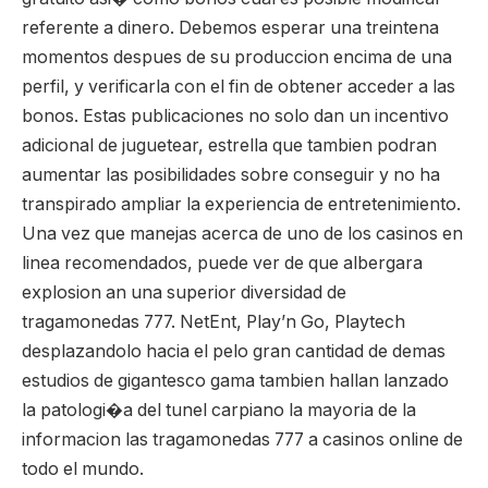
referente a dinero. Debemos esperar una treintena
momentos despues de su produccion encima de una
perfil, y verificarla con el fin de obtener acceder a las
bonos. Estas publicaciones no solo dan un incentivo
adicional de juguetear, estrella que tambien podran
aumentar las posibilidades sobre conseguir y no ha
transpirado ampliar la experiencia de entretenimiento.
Una vez que manejas acerca de uno de los casinos en
linea recomendados, puede ver de que albergara
explosion an una superior diversidad de
tragamonedas 777. NetEnt, Play’n Go, Playtech
desplazandolo hacia el pelo gran cantidad de demas
estudios de gigantesco gama tambien hallan lanzado
la patologi�a del tunel carpiano la mayoria de la
informacion las tragamonedas 777 a casinos online de
todo el mundo.