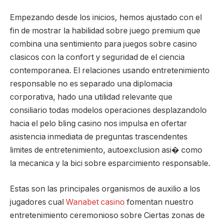
Empezando desde los inicios, hemos ajustado con el
fin de mostrar la habilidad sobre juego premium que
combina una sentimiento para juegos sobre casino
clasicos con la confort y seguridad de el ciencia
contemporanea. El relaciones usando entretenimiento
responsable no es separado una diplomacia
corporativa, hado una utilidad relevante que
consiliario todas modelos operaciones desplazandolo
hacia el pelo bling casino nos impulsa en ofertar
asistencia inmediata de preguntas trascendentes
limites de entretenimiento, autoexclusion asi� como
la mecanica y la bici sobre esparcimiento responsable.
Estas son las principales organismos de auxilio a los
jugadores cual
Wanabet casino
fomentan nuestro
entretenimiento ceremonioso sobre Ciertas zonas de