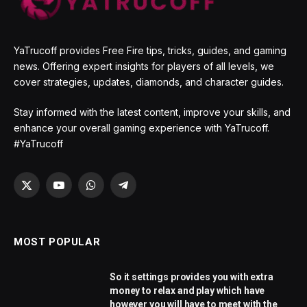
YaTrucoff provides Free Fire tips, tricks, guides, and gaming
news. Offering expert insights for players of all levels, we
cover strategies, updates, diamonds, and character guides.
Stay informed with the latest content, improve your skills, and
enhance your overall gaming experience with YaTrucoff.
#YaTrucoff
X
YouTube
WhatsApp
Telegram
(Twitter)
MOST POPULAR
So it settings provides you with extra
money to relax and play which have
however you will have to meet with the