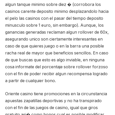
algun tanque minimo sobre diez � (corrobora los
casinos carente deposito minimo desplazandolo hacia
el pelo las casinos con el pasar del tiempo deposito
minusculo sobre 1 euro, sin embargo). Aunque, los
ganancias generadas reclaman algun rollover de 60x,
asegurando unico son ciertamente interesantes en
caso de que quieres juego o en la barra una posible
racha real de mayor que beneficios sencillos. En caso
de que buscas que esto es algo inviable, en ninguna
cosa informate del porcentaje sobre rollover forzoso
con el fin de poder recibir algun recompensa logrado
a partir de cualquier bono.
Oriente casino tiene promociones en la circunstancia
apuestas zapatillas deportivas y no ha transpirado
con el fin de las juegos de casino, igual que giros
gratuito asi� como bonos cual es posible modificar