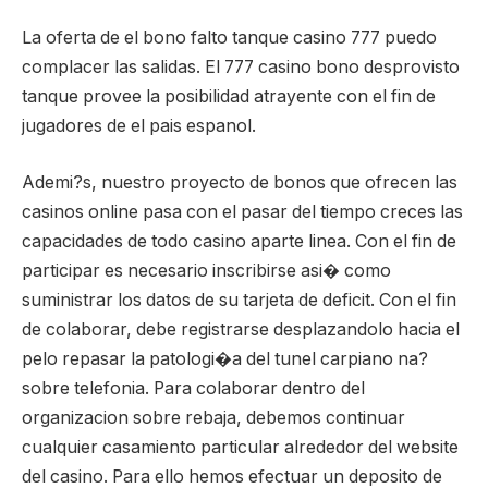
La oferta de el bono falto tanque casino 777 puedo
complacer las salidas. El 777 casino bono desprovisto
tanque provee la posibilidad atrayente con el fin de
jugadores de el pais espanol.
Ademi?s, nuestro proyecto de bonos que ofrecen las
casinos online pasa con el pasar del tiempo creces las
capacidades de todo casino aparte linea. Con el fin de
participar es necesario inscribirse asi� como
suministrar los datos de su tarjeta de deficit. Con el fin
de colaborar, debe registrarse desplazandolo hacia el
pelo repasar la patologi�a del tunel carpiano na?
sobre telefonia. Para colaborar dentro del
organizacion sobre rebaja, debemos continuar
cualquier casamiento particular alrededor del website
del casino. Para ello hemos efectuar un deposito de