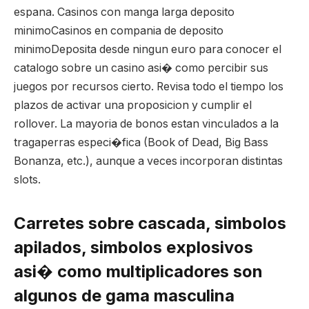
espana. Casinos con manga larga deposito
minimoCasinos en compania de deposito
minimoDeposita desde ningun euro para conocer el
catalogo sobre un casino asi� como percibir sus
juegos por recursos cierto. Revisa todo el tiempo los
plazos de activar una proposicion y cumplir el
rollover. La mayoria de bonos estan vinculados a la
tragaperras especi�fica (Book of Dead, Big Bass
Bonanza, etc.), aunque a veces incorporan distintas
slots.
Carretes sobre cascada, simbolos
apilados, simbolos explosivos
asi� como multiplicadores son
algunos de gama masculina