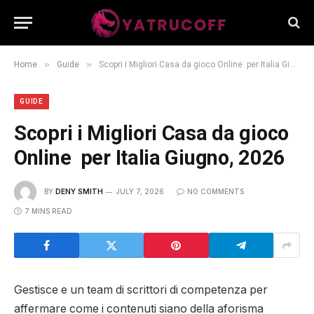
»
»
Home
Guide
Scopri i Migliori Casa da gioco Online ️ per Italia Giugno, 2026
GUIDE
Scopri i Migliori Casa da gioco
Online ️ per Italia Giugno, 2026
BY
DENY SMITH
JULY 7, 2026
NO COMMENTS
7 MINS READ
Gestisce e un team di scrittori di competenza per
affermare come i contenuti siano della aforisma