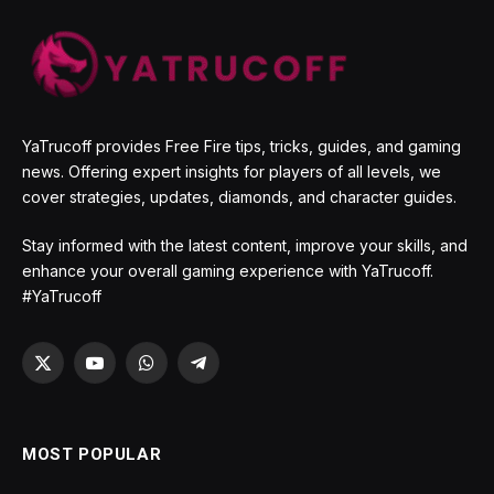
YaTrucoff provides Free Fire tips, tricks, guides, and gaming
news. Offering expert insights for players of all levels, we
cover strategies, updates, diamonds, and character guides.
Stay informed with the latest content, improve your skills, and
enhance your overall gaming experience with YaTrucoff.
#YaTrucoff
X
YouTube
WhatsApp
Telegram
(Twitter)
MOST POPULAR