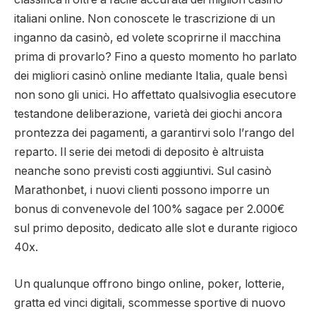
italiani online. Non conoscete le trascrizione di un
inganno da casinò, ed volete scoprirne il macchina
prima di provarlo? Fino a questo momento ho parlato
dei migliori casinò online mediante Italia, quale bensì
non sono gli unici. Ho affettato qualsivoglia esecutore
testandone deliberazione, varietà dei giochi ancora
prontezza dei pagamenti, a garantirvi solo l’rango del
reparto. Il serie dei metodi di deposito è altruista
neanche sono previsti costi aggiuntivi. Sul casinò
Marathonbet, i nuovi clienti possono imporre un
bonus di convenevole del 100% sagace per 2.000€
sul primo deposito, dedicato alle slot e durante rigioco
40x.
Un qualunque offrono bingo online, poker, lotterie,
gratta ed vinci digitali, scommesse sportive di nuovo