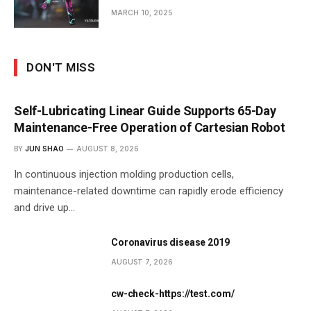
MARCH 10, 2025
DON'T MISS
Self-Lubricating Linear Guide Supports 65-Day
Maintenance-Free Operation of Cartesian Robot
BY
JUN SHAO
AUGUST 8, 2026
In continuous injection molding production cells,
maintenance-related downtime can rapidly erode efficiency
and drive up…
Coronavirus disease 2019
AUGUST 7, 2026
cw-check-https://test.com/