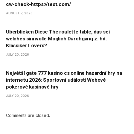
cw-check-https://test.com/
AUGUST 7, 2026
Uberblicken Diese The roulette table, das sei
welches sinnvolle Moglich Durchgang z. hd.
Klassiker Lovers?
JULY 20, 2026
Největší gate 777 kasino cs online hazardní hry na
internetu 2026: Sportovní události Webové
pokerové kasinové hry
JULY 20, 2026
Comments are closed.