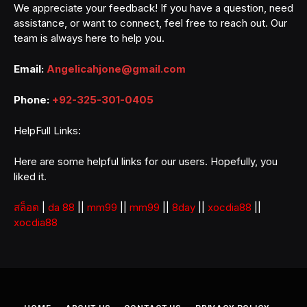
We appreciate your feedback! If you have a question, need
assistance, or want to connect, feel free to reach out. Our
team is always here to help you.
Email:
Angelicahjone@gmail.com
Phone:
+92-325-301-0405
HelpFull Links:
Here are some helpful links for our users. Hopefully, you
liked it.
สล็อต
|
da 88
||
mm99
||
mm99
||
8day
||
xocdia88
||
xocdia88