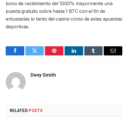
bono de recibimiento del 1000% mayormente una
puesta gratuito sobre hasta 1 BTC con el fin de
entusiastas lo tanto del casino como de estas apuestas
deportivas.
Facebook
Twitter
Pinterest
LinkedIn
Tumblr
Email
Deny Smith
RELATED
POSTS