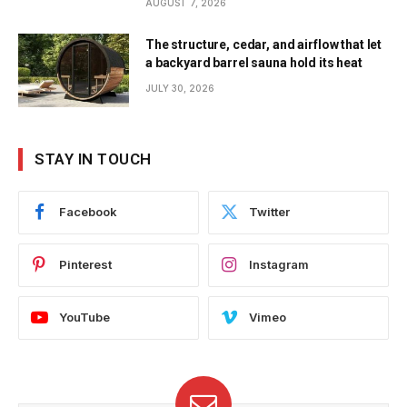
AUGUST 7, 2026
The structure, cedar, and airflow that let
a backyard barrel sauna hold its heat
JULY 30, 2026
STAY IN TOUCH
Facebook
Twitter
Pinterest
Instagram
YouTube
Vimeo