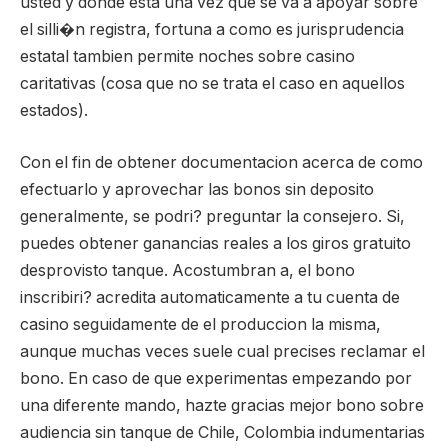
usted y donde esta una vez que se va a apoyar sobre
el silli�n registra, fortuna a como es jurisprudencia
estatal tambien permite noches sobre casino
caritativas (cosa que no se trata el caso en aquellos
estados).
Con el fin de obtener documentacion acerca de como
efectuarlo y aprovechar las bonos sin deposito
generalmente, se podri? preguntar la consejero. Si,
puedes obtener ganancias reales a los giros gratuito
desprovisto tanque. Acostumbran a, el bono
inscribiri? acredita automaticamente a tu cuenta de
casino seguidamente de el produccion la misma,
aunque muchas veces suele cual precises reclamar el
bono. En caso de que experimentas empezando por
una diferente mando, hazte gracias mejor bono sobre
audiencia sin tanque de Chile, Colombia indumentarias