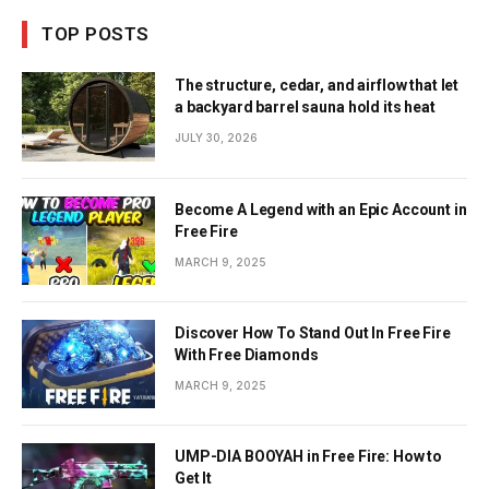
TOP POSTS
The structure, cedar, and airflow that let
a backyard barrel sauna hold its heat
JULY 30, 2026
Become A Legend with an Epic Account in
Free Fire
MARCH 9, 2025
Discover How To Stand Out In Free Fire
With Free Diamonds
MARCH 9, 2025
UMP-DIA BOOYAH in Free Fire: How to
Get It