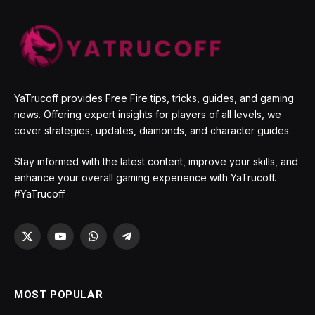
YaTrucoff provides Free Fire tips, tricks, guides, and gaming
news. Offering expert insights for players of all levels, we
cover strategies, updates, diamonds, and character guides.
Stay informed with the latest content, improve your skills, and
enhance your overall gaming experience with YaTrucoff.
#YaTrucoff
X
YouTube
WhatsApp
Telegram
(Twitter)
MOST POPULAR