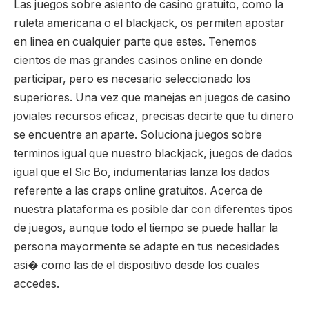
Las juegos sobre asiento de casino gratuito, como la
ruleta americana o el blackjack, os permiten apostar
en linea en cualquier parte que estes. Tenemos
cientos de mas grandes casinos online en donde
participar, pero es necesario seleccionado los
superiores. Una vez que manejas en juegos de casino
joviales recursos eficaz, precisas decirte que tu dinero
se encuentre an aparte. Soluciona juegos sobre
terminos igual que nuestro blackjack, juegos de dados
igual que el Sic Bo, indumentarias lanza los dados
referente a las craps online gratuitos. Acerca de
nuestra plataforma es posible dar con diferentes tipos
de juegos, aunque todo el tiempo se puede hallar la
persona mayormente se adapte en tus necesidades
asi� como las de el dispositivo desde los cuales
accedes.