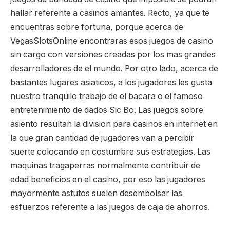
hallar referente a casinos amantes. Recto, ya que te
encuentras sobre fortuna, porque acerca de
VegasSlotsOnline encontraras esos juegos de casino
sin cargo con versiones creadas por los mas grandes
desarrolladores de el mundo. Por otro lado, acerca de
bastantes lugares asiaticos, a los jugadores les gusta
nuestro tranquilo trabajo de el bacara o el famoso
entretenimiento de dados Sic Bo. Las juegos sobre
asiento resultan la division para casinos en internet en
la que gran cantidad de jugadores van a percibir
suerte colocando en costumbre sus estrategias. Las
maquinas tragaperras normalmente contribuir de
edad beneficios en el casino, por eso las jugadores
mayormente astutos suelen desembolsar las
esfuerzos referente a las juegos de caja de ahorros.