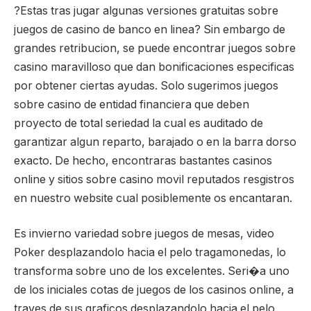
?Estas tras jugar algunas versiones gratuitas sobre
juegos de casino de banco en linea? Sin embargo de
grandes retribucion, se puede encontrar juegos sobre
casino maravilloso que dan bonificaciones especificas
por obtener ciertas ayudas. Solo sugerimos juegos
sobre casino de entidad financiera que deben
proyecto de total seriedad la cual es auditado de
garantizar algun reparto, barajado o en la barra dorso
exacto. De hecho, encontraras bastantes casinos
online y sitios sobre casino movil reputados resgistros
en nuestro website cual posiblemente os encantaran.
Es invierno variedad sobre juegos de mesas, video
Poker desplazandolo hacia el pelo tragamonedas, lo
transforma sobre uno de los excelentes. Seri�a uno
de los iniciales cotas de juegos de los casinos online, a
traves de sus graficos desplazandolo hacia el pelo