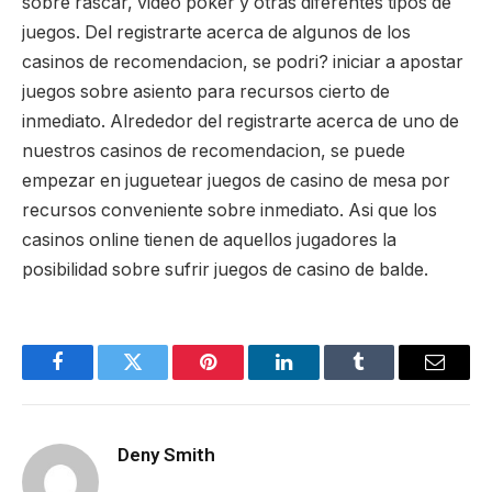
sobre rascar, video poker y otras diferentes tipos de
juegos. Del registrarte acerca de algunos de los
casinos de recomendacion, se podri? iniciar a apostar
juegos sobre asiento para recursos cierto de
inmediato. Alrededor del registrarte acerca de uno de
nuestros casinos de recomendacion, se puede
empezar en juguetear juegos de casino de mesa por
recursos conveniente sobre inmediato. Asi que los
casinos online tienen de aquellos jugadores la
posibilidad sobre sufrir juegos de casino de balde.
Facebook
Twitter
Pinterest
LinkedIn
Tumblr
Email
Deny Smith