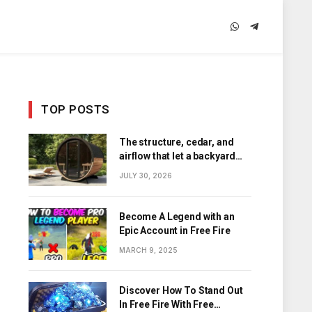
WhatsApp
Telegram
TOP POSTS
The structure, cedar, and
airflow that let a backyard
barrel sauna hold its heat
JULY 30, 2026
Become A Legend with an
Epic Account in Free Fire
MARCH 9, 2025
Discover How To Stand Out
In Free Fire With Free