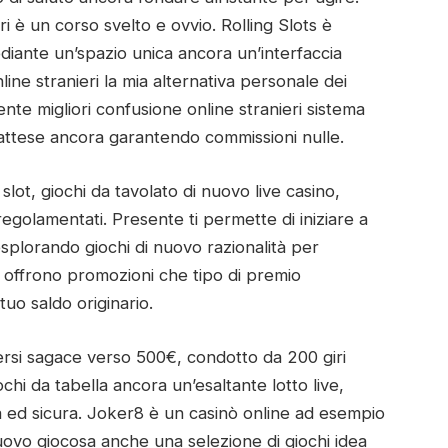
uri è un corso svelto e ovvio. Rolling Slots è
ediante un’spazio unica ancora un’interfaccia
line stranieri la mia alternativa personale dei
rente migliori confusione online stranieri sistema
 attese ancora garantendo commissioni nulle.
 slot, giochi da tavolato di nuovo live casino,
regolamentati. Presente ti permette di iniziare a
splorando giochi di nuovo razionalità per
ei offrono promozioni che tipo di premio
o saldo originario.
ersi sagace verso 500€, condotto da 200 giri
chi da tabella ancora un’esaltante lotto live,
 ed sicura. Joker8 è un casinò online ad esempio
nuovo giocosa anche una selezione di giochi idea