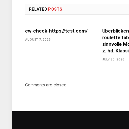
RELATED
POSTS
cw-check-https://test.com/
Uberblicken
roulette tab
AUGUST 7, 2026
sinnvolle M
z. hd. Klass
JULY 20, 2026
Comments are closed.