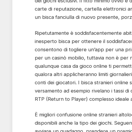
dei giochi esclusivi. Il fitto minimo ovvio 
carte di reputazione, cartella elettronici 
un bisca fanciulla di nuovo presente, porzi
Ripetutamente è soddisfacentemente abita
inesperto bisca per ottenere il soddisfac
consentono di togliere un’app per una pr
per un casinò mobilio, tuttavia non è per 
qualunque casa da gioco online ti permet
qualora altri applicheranno limiti giornalieri
conti dei giocatori. I bisca stranieri onli
versamento ad esempio rivelano i tassi di d
RTP (Return to Player) complesso ideale 
È migliori confusione online stranieri altol
disponibili anche la tipo dei giochi. Segue
avviare un guadagno, prendere un premio d