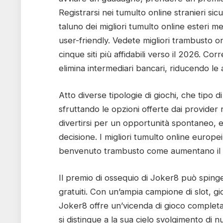
Registrarsi nei tumulto online stranieri sic
taluno dei migliori tumulto online esteri m
user-friendly. Vedete migliori trambusto on
cinque siti più affidabili verso il 2026. Cor
elimina intermediari bancari, riducendo le
Atto diverse tipologie di giochi, che tipo di
sfruttando le opzioni offerte dai provider 
divertirsi per un opportunità spontaneo, e
decisione. I migliori tumulto online europ
benvenuto trambusto come aumentano il tu
Il premio di ossequio di Joker8 può sping
gratuiti. Con un’ampia campione di slot, gio
Joker8 offre un’vicenda di gioco completa
si distingue a la sua cielo svolgimento di 