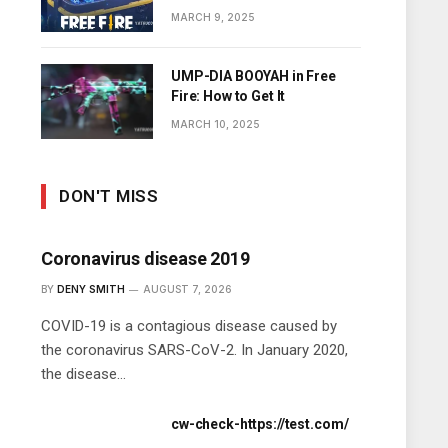
Diamonds
MARCH 9, 2025
UMP-DIA BOOYAH in Free
Fire: How to Get It
MARCH 10, 2025
DON'T MISS
Coronavirus disease 2019
BY
DENY SMITH
AUGUST 7, 2026
COVID-19 is a contagious disease caused by
the coronavirus SARS-CoV-2. In January 2020,
the disease…
cw-check-https://test.com/