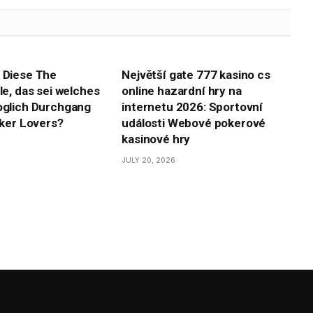
 Diese The
Největší gate 777 kasino cs
le, das sei welches
online hazardní hry na
oglich Durchgang
internetu 2026: Sportovní
iker Lovers?
události Webové pokerové
kasinové hry
JULY 20, 2026