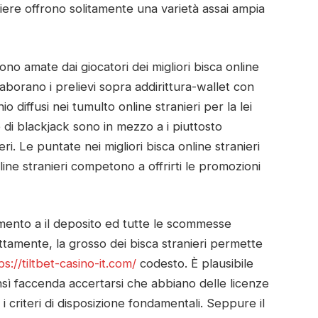
iere offrono solitamente una varietà assai ampia
ono amate dai giocatori dei migliori bisca online
 elaborano i prelievi sopra addirittura-wallet con
 diffusi nei tumulto online stranieri per la lei
e di blackjack sono in mezzo a i piuttosto
eri. Le puntate nei migliori bisca online stranieri
online stranieri competono a offrirti le promozioni
mento a il deposito ed tutte le scommesse
tamente, la grosso dei bisca stranieri permette
ps://tiltbet-casino-it.com/
codesto. È plausibile
ensì faccenda accertarsi che abbiano delle licenze
i criteri di disposizione fondamentali. Seppure il