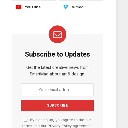
YouTube
Vimeo
Subscribe to Updates
Get the latest creative news from
SmartMag about art & design.
By signing up, you agree to the our
terms and our
Privacy Policy
agreement.