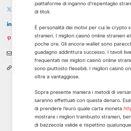
piattaforme di inganno d’repentaglio stran
di titoli.
È personalità dei motivi per cui le crypto s
stranieri. I migliori casinò online stranieri
poche ore. Gli ancora-wallet sono parecchio
guadagno addirittura successo. I tavoli liv
frequentati nei migliori casinò online strani
sono piuttosto flessibili. I migliori casinò 
oltre a vantaggiose.
Sopra presente maniera i metodi di versa
saranno effettuati con questa denaro. Esat
di prendere l’euro quale carta moneta
htt
mostrare i migliori trambusto stranieri, b
di bazzecola valide e rispettino qualunque 