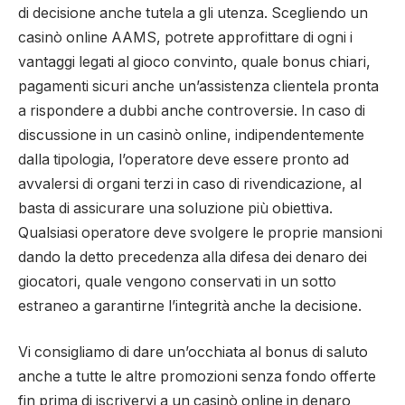
di decisione anche tutela a gli utenza. Scegliendo un
casinò online AAMS, potrete approfittare di ogni i
vantaggi legati al gioco convinto, quale bonus chiari,
pagamenti sicuri anche un’assistenza clientela pronta
a rispondere a dubbi anche controversie. In caso di
discussione in un casinò online, indipendentemente
dalla tipologia, l’operatore deve essere pronto ad
avvalersi di organi terzi in caso di rivendicazione, al
basta di assicurare una soluzione più obiettiva.
Qualsiasi operatore deve svolgere le proprie mansioni
dando la detto precedenza alla difesa dei denaro dei
giocatori, quale vengono conservati in un sotto
estraneo a garantirne l’integrità anche la decisione.
Vi consigliamo di dare un’occhiata al bonus di saluto
anche a tutte le altre promozioni senza fondo offerte
fin prima di iscrivervi a un casinò online in denaro