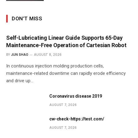
DON'T MISS
Self-Lubricating Linear Guide Supports 65-Day
Maintenance-Free Operation of Cartesian Robot
BY
JUN SHAO
AUGUST 8, 2026
In continuous injection molding production cells,
maintenance-related downtime can rapidly erode efficiency
and drive up…
Coronavirus disease 2019
AUGUST 7, 2026
cw-check-https://test.com/
AUGUST 7, 2026