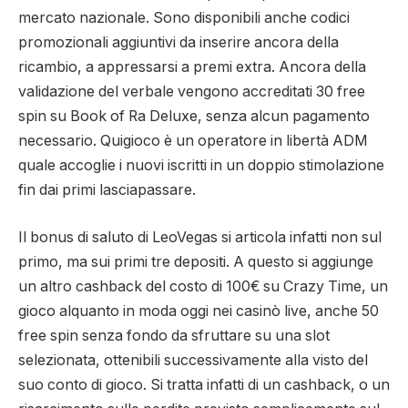
mercato nazionale. Sono disponibili anche codici
promozionali aggiuntivi da inserire ancora della
ricambio, a appressarsi a premi extra. Ancora della
validazione del verbale vengono accreditati 30 free
spin su Book of Ra Deluxe, senza alcun pagamento
necessario. Quigioco è un operatore in libertà ADM
quale accoglie i nuovi iscritti in un doppio stimolazione
fin dai primi lasciapassare.
Il bonus di saluto di LeoVegas si articola infatti non sul
primo, ma sui primi tre depositi. A questo si aggiunge
un altro cashback del costo di 100€ su Crazy Time, un
gioco alquanto in moda oggi nei casinò live, anche 50
free spin senza fondo da sfruttare su una slot
selezionata, ottenibili successivamente alla visto del
suo conto di gioco. Si tratta infatti di un cashback, o un