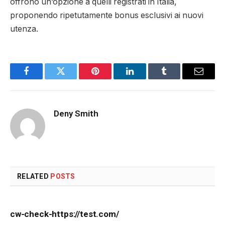
offrono un’opzione a quelli registrati in Italia,
proponendo ripetutamente bonus esclusivi ai nuovi
utenza.
Facebook
Twitter
Pinterest
LinkedIn
Tumblr
Email
Deny Smith
RELATED
POSTS
cw-check-https://test.com/