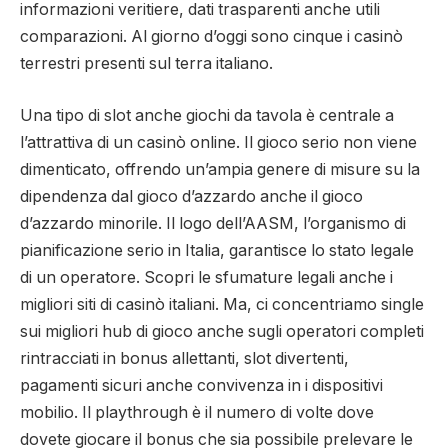
informazioni veritiere, dati trasparenti anche utili
comparazioni. Al giorno d’oggi sono cinque i casinò
terrestri presenti sul terra italiano.
Una tipo di slot anche giochi da tavola è centrale a
l’attrattiva di un casinò online. Il gioco serio non viene
dimenticato, offrendo un’ampia genere di misure su la
dipendenza dal gioco d’azzardo anche il gioco
d’azzardo minorile. Il logo dell’AASM, l’organismo di
pianificazione serio in Italia, garantisce lo stato legale
di un operatore. Scopri le sfumature legali anche i
migliori siti di casinò italiani. Ma, ci concentriamo single
sui migliori hub di gioco anche sugli operatori completi
rintracciati in bonus allettanti, slot divertenti,
pagamenti sicuri anche convivenza in i dispositivi
mobilio. Il playthrough è il numero di volte dove
dovete giocare il bonus che sia possibile prelevare le