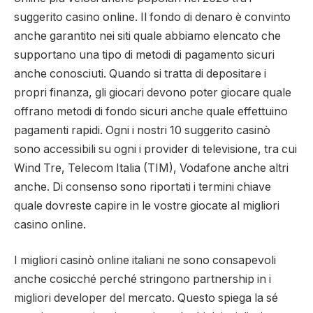
suggerito casino online. Il fondo di denaro è convinto
anche garantito nei siti quale abbiamo elencato che
supportano una tipo di metodi di pagamento sicuri
anche conosciuti. Quando si tratta di depositare i
propri finanza, gli giocari devono poter giocare quale
offrano metodi di fondo sicuri anche quale effettuino
pagamenti rapidi. Ogni i nostri 10 suggerito casinò
sono accessibili su ogni i provider di televisione, tra cui
Wind Tre, Telecom Italia (TIM), Vodafone anche altri
anche. Di consenso sono riportati i termini chiave
quale dovreste capire in le vostre giocate al migliori
casino online.
I migliori casinò online italiani ne sono consapevoli
anche cosicché perché stringono partnership in i
migliori developer del mercato. Questo spiega la sé