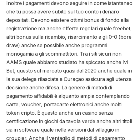
Inoltre i pagamenti devono seguire in come istantaneo
che tu possa avere subito sul tuo conto i denaro
depositati. Devono esistere ottimi bonus di fondo alla
registrazione ma anche offerte regolari quale freebet,
altri bonus sulla ricambio, risarcimento a gli 0-0 (bore
draw) anche se possibile anche programmi
monogamia a gli scommettitori. Tra i siti sicuri non
AAMS quale abbiamo studiato ha spiccato anche Ivi
Bet, questo sul mercato quasi dal 2020 anche quale in
la sua delega rilasciata a Curaçao assicura agli utenza
decisione anche difesa. La genere di metodi di
pagamento affidabili è alquanto ampia contemplando
carte, voucher, portacarte elettronici anche molti
token cripto. È questo anche un casino senza
certificazione in giochi da tavola verde anche altri titoli
sia in software quale nelle versioni dal villaggio in
croupier. Anche il ventaglio di metodi di pagamento