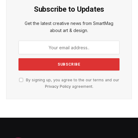
Subscribe to Updates
Get the latest creative news from SmartMag
about art & design.
By signing up, you agree to the our terms and our
Privacy Policy
agreement.