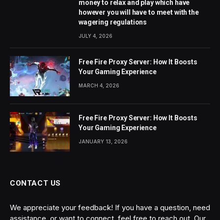
money to relax and play which have
however you will have to meet with the
wagering regulations
JULY 4, 2026
Free Fire Proxy Server: How It Boosts
Your Gaming Experience
MARCH 4, 2026
Free Fire Proxy Server: How It Boosts
Your Gaming Experience
JANUARY 13, 2026
CONTACT US
We appreciate your feedback! If you have a question, need
assistance, or want to connect, feel free to reach out. Our