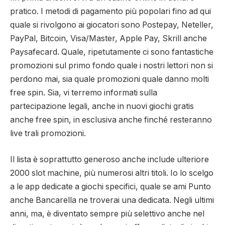
pratico. I metodi di pagamento più popolari fino ad qui
quale si rivolgono ai giocatori sono Postepay, Neteller,
PayPal, Bitcoin, Visa/Master, Apple Pay, Skrill anche
Paysafecard. Quale, ripetutamente ci sono fantastiche
promozioni sul primo fondo quale i nostri lettori non si
perdono mai, sia quale promozioni quale danno molti
free spin. Sia, vi terremo informati sulla
partecipazione legali, anche in nuovi giochi gratis
anche free spin, in esclusiva anche finché resteranno
live trali promozioni.
Il lista è soprattutto generoso anche include ulteriore
2000 slot machine, più numerosi altri titoli. Io lo scelgo
a le app dedicate a giochi specifici, quale se ami Punto
anche Bancarella ne troverai una dedicata. Negli ultimi
anni, ma, è diventato sempre più selettivo anche nel