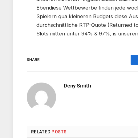
Ebendiese Wettbewerbe finden jede woche
Spielern qua kleineren Budgets diese Aus
durchschnittliche RTP-Quote (Returned to
Slots mitten unter 94% & 97%, is unserem
SHARE.
Deny Smith
RELATED
POSTS