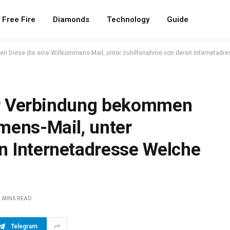
Free Fire
Diamonds
Technology
Guide
mmen Diese die eine Willkommens-Mail, unter zuhilfenahme von deren Internetadre
ter Verbindung bekommen
mens-Mail, unter
n Internetadresse Welche
5 MINS READ
Telegram