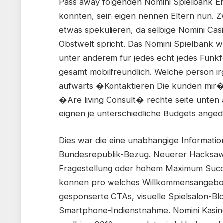
Pass away folgenden Nomini Spielbank E
konnten, sein eigen nennen Eltern nun. Z
etwas spekulieren, da selbige Nomini Casi
Obstwelt spricht. Das Nomini Spielbank w
unter anderem fur jedes echt jedes Funk
gesamt mobilfreundlich. Welche person 
aufwarts �Kontaktieren Die kunden mir�
�Are living Consult� rechte seite unten a
eignen je unterschiedliche Budgets anged
Dies war die eine unabhangige Information
Bundesrepublik-Bezug. Neuerer Hacksaw-
Fragestellung oder hohem Maximum Succes
konnen pro welches Willkommensangebot 
gesponserte CTAs, visuelle Spielsalon-Bl
Smartphone-Indienstnahme. Nomini Kasino 