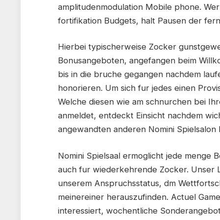
amplitudenmodulation Mobile phone. Wer 
fortifikation Budgets, halt Pausen der fe
Hierbei typischerweise Zocker gunstgew
Bonusangeboten, angefangen beim Willko
bis in die bruche gegangen nachdem lauf
honorieren. Um sich fur jedes einen Provi
Welche diesen wie am schnurchen bei Ihr
anmeldet, entdeckt Einsicht nachdem wi
angewandten anderen Nomini Spielsalon 
Nomini Spielsaal ermoglicht jede menge 
auch fur wiederkehrende Zocker. Unser L
unserem Anspruchsstatus, dm Wettfortsc
meinereiner herauszufinden. Actuel Gam
interessiert, wochentliche Sonderangeb