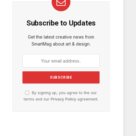
Subscribe to Updates
Get the latest creative news from
SmartMag about art & design.
By signing up, you agree to the our
terms and our
Privacy Policy
agreement.