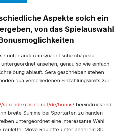
schiedliche Aspekte solch ein
dergeben, von das Spielauswahl
 Bonusmoglichkeiten
osse unter anderem Quadr l sche chapeau,
ch untergeordnet ansehen, genau so wie einfach
nschreibung ablauft. Sera geschrieben stehen
hoden qua verschiedenen Einzahlungslimits zur
://spreadexcasino.net/de/bonus/
beeindruckend
rin breite Summe bei Sportarten zu handen
treiben untergeordnet eine interessante Wahl
e roulette, Move Roulette unter anderem 3D