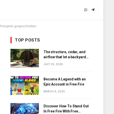
WhatsApp
Telegram
Freispiele gutgeschrieben
TOP POSTS
The structure, cedar, and
airflow that let a backyard
barrel sauna hold its heat
JULY 30, 2026
Become A Legend with an
Epic Account in Free Fire
MARCH 9, 2025
Discover How To Stand Out
In Free Fire With Free