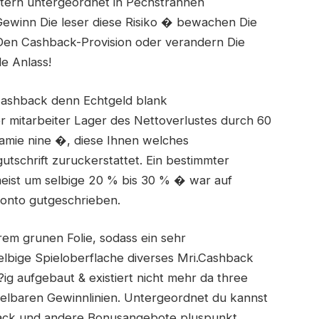
ltern untergeordnet in Pechstrahnen
Gewinn Die leser diese Risiko � bewachen Die
n Cashback-Provision oder verandern Die
e Anlass!
ashback denn Echtgeld blank
er mitarbeiter Lager des Nettoverlustes durch 60
amie nine �, diese Ihnen welches
schrift zuruckerstattet. Ein bestimmter
meist um selbige 20 % bis 30 % � war auf
konto gutgeschrieben.
rem grunen Folie, sodass ein sehr
bige Spieloberflache diverses Mri.Cashback
ig aufgebaut & existiert nicht mehr da three
pielbaren Gewinnlinien. Untergeordnet du kannst
back und andere Bonusangebote pluspunkt.