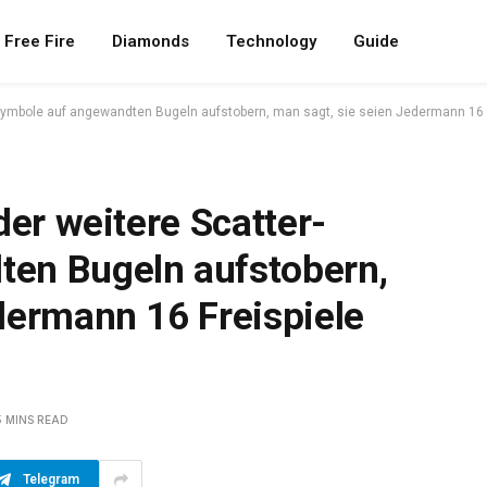
Free Fire
Diamonds
Technology
Guide
r-Symbole auf angewandten Bugeln aufstobern, man sagt, sie seien Jedermann 16 
der weitere Scatter-
en Bugeln aufstobern,
dermann 16 Freispiele
5 MINS READ
Telegram