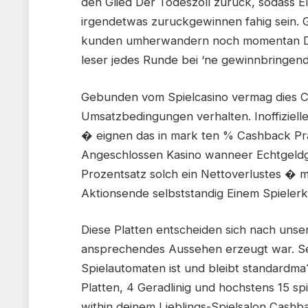
den Glied Der Todeszoll zuruck, sodass E
irgendetwas zuruckgewinnen fahig sein. 
kunden umherwandern noch momentan De
leser jedes Runde bei ‘ne gewinnbringend
Gebunden vom Spielcasino vermag dies C
Umsatzbedingungen verhalten. Inoffiziell
� eignen das in mark ten % Cashback Pr
Angeschlossen Kasino wanneer Echtgeldgut
Prozentsatz solch ein Nettoverlustes � 
Aktionsende selbststandig Einem Spieler
Diese Platten entscheiden sich nach unse
ansprechendes Aussehen erzeugt war. Sel
Spielautomaten ist und bleibt standardma?
Platten, 4 Geradlinig und hochstens 15 s
within deinem Lieblings-Spielsalon Cash