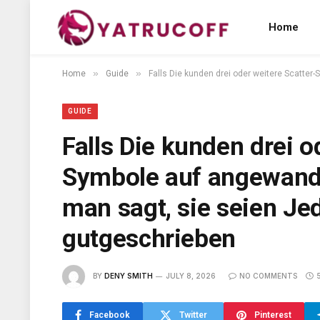
Home
»
»
Home
Guide
Falls Die kunden drei oder weitere Scatte
GUIDE
Falls Die kunden drei o
Symbole auf angewandt
man sagt, sie seien Je
gutgeschrieben
BY
DENY SMITH
JULY 8, 2026
NO COMMENTS
Facebook
Twitter
Pinterest