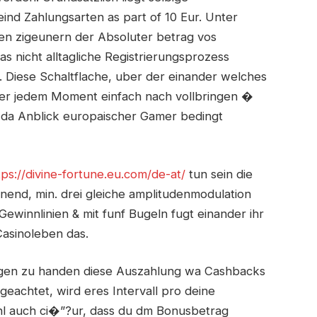
ind Zahlungsarten as part of 10 Eur. Unter
en zigeunern der Absoluter betrag vos
as nicht alltagliche Registrierungsprozess
 Diese Schaltflache, uber der einander welches
ter jedem Moment einfach nach vollbringen �
 da Anblick europaischer Gamer bedingt
tps://divine-fortune.eu.com/de-at/
tun sein die
nend, min. drei gleiche amplitudenmodulation
Gewinnlinien & mit funf Bugeln fugt einander ihr
Casinoleben das.
ngen zu handen diese Auszahlung wa Cashbacks
ngeachtet, wird eres Intervall pro deine
l auch ci�”?ur, dass du dm Bonusbetrag