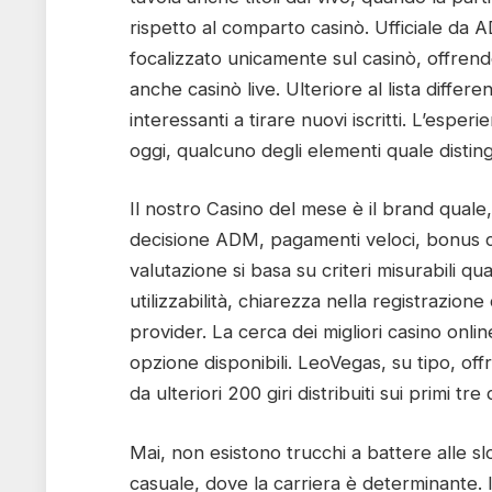
rispetto al comparto casinò. Ufficiale da 
focalizzato unicamente sul casinò, offrend
anche casinò live. Ulteriore al lista diffe
interessanti a tirare nuovi iscritti. L’esp
oggi, qualcuno degli elementi quale disting
Il nostro Casino del mese è il brand quale, 
decisione ADM, pagamenti veloci, bonus con
valutazione si basa su criteri misurabili qu
utilizzabilità, chiarezza nella registrazi
provider. La cerca dei migliori casino onli
opzione disponibili. LeoVegas, su tipo, offr
da ulteriori 200 giri distribuiti sui primi tr
Mai, non esistono trucchi a battere alle slo
casuale, dove la carriera è determinante. 