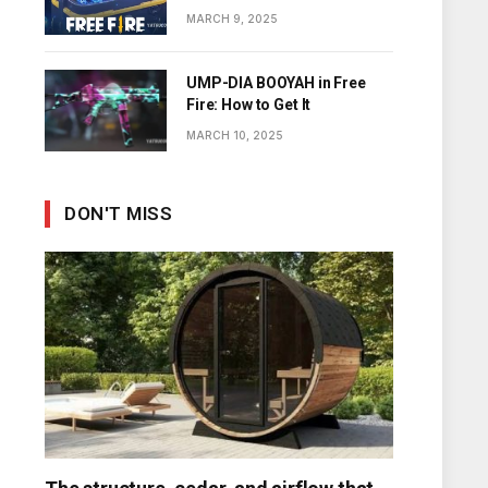
Diamonds
MARCH 9, 2025
UMP-DIA BOOYAH in Free
Fire: How to Get It
MARCH 10, 2025
DON'T MISS