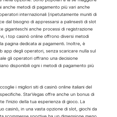
ochi anche metodi di pagamento più vari anche
 operatori internazionali (ripetutamente muniti di
dal bisogno di appressarsi a palinsesti di slot
e giganteschi anche processi di registrazione
i, i top casinò online offrono diversi metodi
lla pagina dedicata ai pagamenti. Inoltre, è
b app degli operatori, senza scaricare nulla sul
le gli operatori offrano una decisione
iano disponibili ogni i metodi di pagamento più
glie i migliori siti di casinò online italiani del
specifiche. StarVegas offre anche un bonus di
e l’inizio della tua esperienza di gioco. La
o casinò, in una vasta opzione di slot, giochi da
artita scommesse sportive ha un dimensione meno