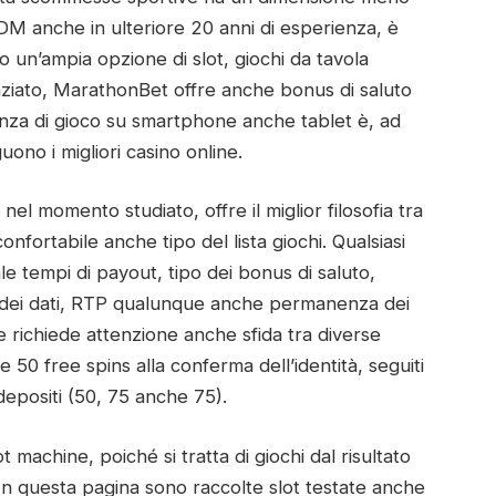
ADM anche in ulteriore 20 anni di esperienza, è
o un’ampia opzione di slot, giochi da tavola
renziato, MarathonBet offre anche bonus di saluto
erienza di gioco su smartphone anche tablet è, ad
uono i migliori casino online.
nel momento studiato, offre il miglior filosofia tra
fortabile anche tipo del lista giochi. Qualsiasi
ale tempi di payout, tipo dei bonus di saluto,
one dei dati, RTP qualunque anche permanenza dei
ne richiede attenzione anche sfida tra diverse
e 50 free spins alla conferma dell’identità, seguiti
e depositi (50, 75 anche 75).
t machine, poiché si tratta di giochi dal risultato
In questa pagina sono raccolte slot testate anche