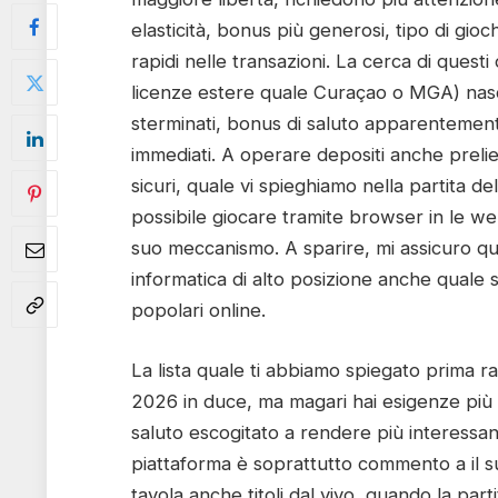
elasticità, bonus più generosi, tipo di gi
rapidi nelle transazioni. La cerca di questi
licenze estere quale Curaçao o MGA) nasce 
sterminati, bonus di saluto apparentement
immediati. A operare depositi anche preliev
sicuri, quale vi spieghiamo nella partita de
possibile giocare tramite browser in le we
suo meccanismo. A sparire, mi assicuro qua
informatica di alto posizione anche quale s
popolari online.
La lista quale ti abbiamo spiegato prima racco
2026 in duce, ma magari hai esigenze più 
saluto escogitato a rendere più interessant
piattaforma è soprattutto commento a il su
tavola anche titoli dal vivo, quando la p