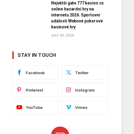
Největší gate 777 kasino cs
online hazardní hry na
internetu 2026: Sportovní
události Webové pokerové
kasinové hry
JULY 20, 2026
STAY IN TOUCH
Facebook
Twitter
Pinterest
Instagram
YouTube
Vimeo