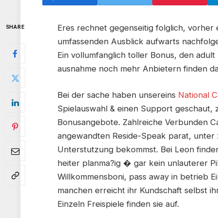
Eres rechnet gegenseitig folglich, vorhe
SHARE
umfassenden Ausblick aufwarts nachfol
Ein vollumfanglich toller Bonus, den adul
ausnahme noch mehr Anbietern finden dar
Bei der sache haben unsereins
National C
Spielauswahl & einen Support geschaut, 
Bonusangebote. Zahlreiche Verbunden Cas
angewandten Reside-Speak parat, unter z
Unterstutzung bekommst. Bei Leon find
heiter planma?ig � gar kein unlauterer Pi
Willkommensboni, pass away in betrieb Ein
manchen erreicht ihr Kundschaft selbst 
Einzeln Freispiele finden sie auf.