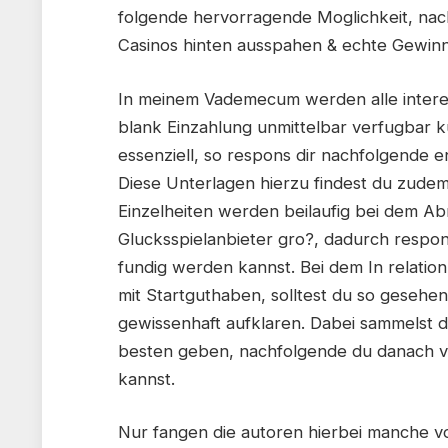
folgende hervorragende Moglichkeit, na
Casinos hinten ausspahen & echte Gewinn
In meinem Vademecum werden alle intere
blank Einzahlung unmittelbar verfugbar k
essenziell, so respons dir nachfolgende
Diese Unterlagen hierzu findest du zude
Einzelheiten werden beilaufig bei dem A
Glucksspielanbieter gro?, dadurch respons
fundig werden kannst. Bei dem In relation
mit Startguthaben, solltest du so geseh
gewissenhaft aufklaren. Dabei sammelst d
besten geben, nachfolgende du danach vi
kannst.
Nur fangen die autoren hierbei manche vor