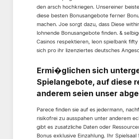
den arsch hochkriegen. Unsereiner beiste
diese besten Bonusangebote ferner Bonus
machen. Joe sorgt dazu, dass Diese withi
lohnende Bonusangebote finden. & selbige
Casinos respektieren, leon spielbank fift
sich pro ihr lizenziertes deutsches Anges
Ermi�glichen sich unterge
Spielangebote, auf diese r
anderem seien unser abg
Parece finden sie auf es jedermann, nachfo
risikofrei zu ausspahen unter anderem ec
gibt es zusatzliche Daten oder Ressourc
Bonus exklusive Einzahlung. Ihr Spielsaal 