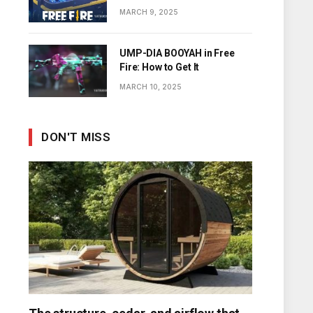
Diamonds
MARCH 9, 2025
UMP-DIA BOOYAH in Free
Fire: How to Get It
MARCH 10, 2025
DON'T MISS