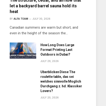
The structure, cedar, and airflow that
let a backyard barrel sauna hold its
heat
BY
ALFA TEAM
JULY 30, 2026
Canadian summers are warm but short, and
even in the height of the season the…
How Long Does Large
Format Printing Last
Outdoors in Dubai?
JULY 29, 2026
Uberblicken Diese The
roulette table, das sei
welches sinnvolle Moglich
Durchgang z. hd. Klassiker
Lovers?
JULY 20, 2026