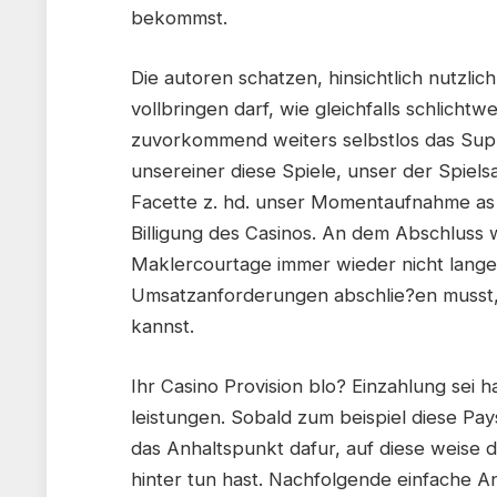
bekommst.
Die autoren schatzen, hinsichtlich nutz
vollbringen darf, wie gleichfalls schlicht
zuvorkommend weiters selbstlos das Sup
unsereiner diese Spiele, unser der Spiels
Facette z. hd. unser Momentaufnahme as 
Billigung des Casinos. An dem Abschluss w
Maklercourtage immer wieder nicht lange
Umsatzanforderungen abschlie?en musst
kannst.
Ihr Casino Provision blo? Einzahlung sei
leistungen. Sobald zum beispiel diese Pay
das Anhaltspunkt dafur, auf diese weise d
hinter tun hast. Nachfolgende einfache A