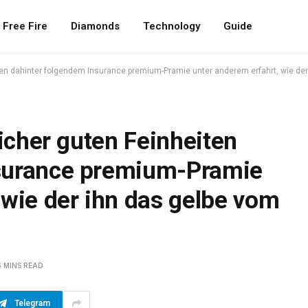
Free Fire
Diamonds
Technology
Guide
iten dahinter folgendem Insurance premium-Pramie unter anderem erfahrt, wie der
licher guten Feinheiten
nsurance premium-Pramie
 wie der ihn das gelbe vom
6 MINS READ
Telegram