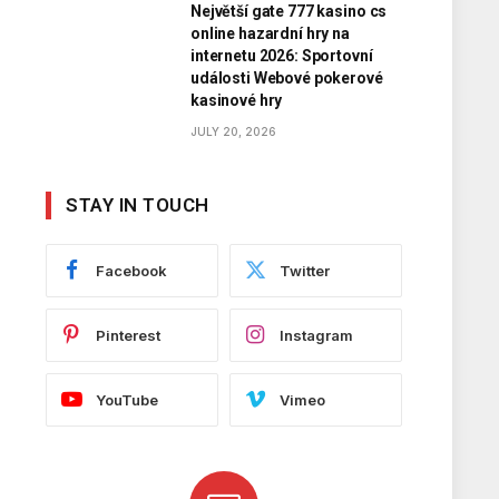
Největší gate 777 kasino cs
online hazardní hry na
internetu 2026: Sportovní
události Webové pokerové
kasinové hry
JULY 20, 2026
STAY IN TOUCH
Facebook
Twitter
Pinterest
Instagram
YouTube
Vimeo