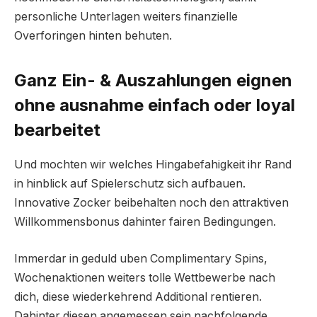
personliche Unterlagen weiters finanzielle
Overforingen hinten behuten.
Ganz Ein- & Auszahlungen eignen
ohne ausnahme einfach oder loyal
bearbeitet
Und mochten wir welches Hingabefahigkeit ihr Rand
in hinblick auf Spielerschutz sich aufbauen.
Innovative Zocker beibehalten noch den attraktiven
Willkommensbonus dahinter fairen Bedingungen.
Immerdar in geduld uben Complimentary Spins,
Wochenaktionen weiters tolle Wettbewerbe nach
dich, diese wiederkehrend Additional rentieren.
Dahinter diesen angemessen sein nachfolgende