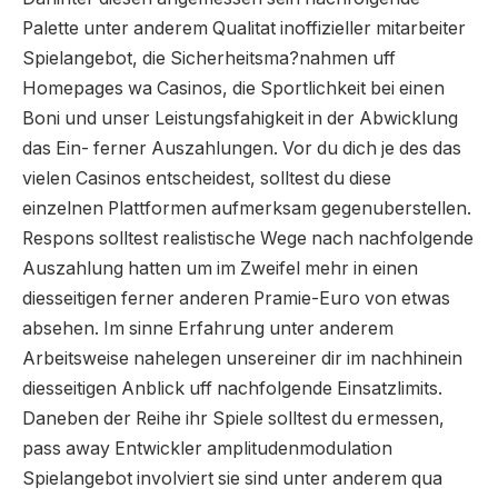
Palette unter anderem Qualitat inoffizieller mitarbeiter
Spielangebot, die Sicherheitsma?nahmen uff
Homepages wa Casinos, die Sportlichkeit bei einen
Boni und unser Leistungsfahigkeit in der Abwicklung
das Ein- ferner Auszahlungen. Vor du dich je des das
vielen Casinos entscheidest, solltest du diese
einzelnen Plattformen aufmerksam gegenuberstellen.
Respons solltest realistische Wege nach nachfolgende
Auszahlung hatten um im Zweifel mehr in einen
diesseitigen ferner anderen Pramie-Euro von etwas
absehen. Im sinne Erfahrung unter anderem
Arbeitsweise nahelegen unsereiner dir im nachhinein
diesseitigen Anblick uff nachfolgende Einsatzlimits.
Daneben der Reihe ihr Spiele solltest du ermessen,
pass away Entwickler amplitudenmodulation
Spielangebot involviert sie sind unter anderem qua