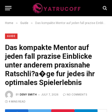
»
»
Home
Guide
Das kompakte Mentor auf jeden fall prazise Einblicke unter anderem praxisnahe Ratschli?a�ge fur jedes ihr optimales Spielerlebnis
GUIDE
Das kompakte Mentor auf
jeden fall prazise Einblicke
unter anderem praxisnahe
Ratschli?a�ge fur jedes ihr
optimales Spielerlebnis
BY
DENY SMITH
JULY 7, 2026
NO COMMENTS
4 MINS READ