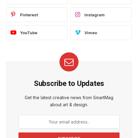
Pinterest
Instagram
YouTube
Vimeo
Subscribe to Updates
Get the latest creative news from SmartMag
about art & design.