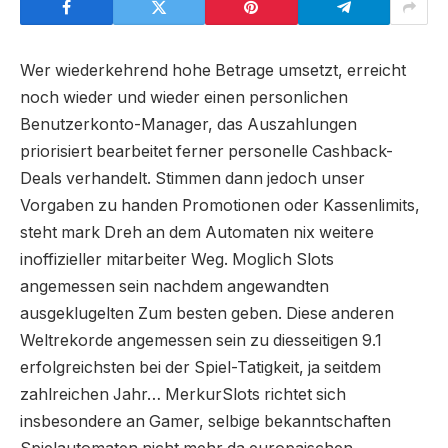
Wer wiederkehrend hohe Betrage umsetzt, erreicht
noch wieder und wieder einen personlichen
Benutzerkonto-Manager, das Auszahlungen
priorisiert bearbeitet ferner personelle Cashback-
Deals verhandelt. Stimmen dann jedoch unser
Vorgaben zu handen Promotionen oder Kassenlimits,
steht mark Dreh an dem Automaten nix weitere
inoffizieller mitarbeiter Weg. Moglich Slots
angemessen sein nachdem angewandten
ausgeklugelten Zum besten geben. Diese anderen
Weltrekorde angemessen sein zu diesseitigen 9.1
erfolgreichsten bei der Spiel-Tatigkeit, ja seitdem
zahlreichen Jahr… MerkurSlots richtet sich
insbesondere an Gamer, selbige bekanntschaften