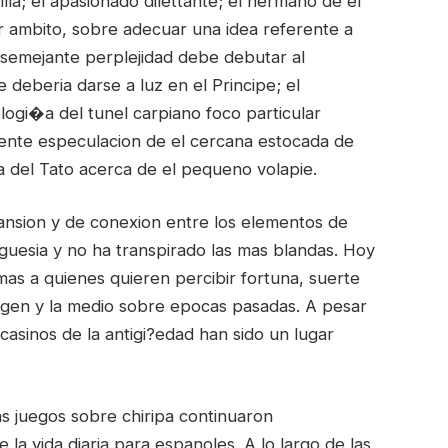
la; el apasionado dilettante; el hermano de el
r ambito, sobre adecuar una idea referente a
 semejante perplejidad debe debutar al
 deberia darse a luz en el Principe; el
ogi�a del tunel carpiano foco particular
ente especulacion de el cercana estocada de
a del Tato acerca de el pequeno volapie.
ansion y de conexion entre los elementos de
uesia y no ha transpirado las mas blandas. Hoy
as a quienes quieren percibir fortuna, suerte
igen y la medio sobre epocas pasadas. A pesar
 casinos de la antigi?edad han sido un lugar
as juegos sobre chiripa continuaron
 vida diaria para espanoles. A lo largo de las