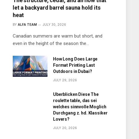
The structure, cedar, and airflow that
let a backyard barrel sauna hold its
heat
BY
ALFA TEAM
JULY 30, 2026
Canadian summers are warm but short, and
even in the height of the season the…
How Long Does Large
Format Printing Last
Outdoors in Dubai?
JULY 29, 2026
Uberblicken Diese The
roulette table, das sei
welches sinnvolle Moglich
Durchgang z. hd. Klassiker
Lovers?
JULY 20, 2026