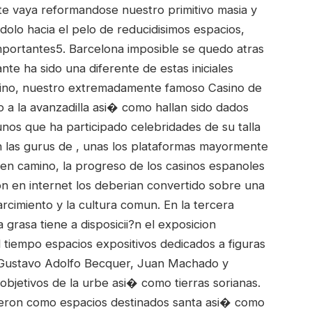
te vaya reformandose nuestro primitivo masia y
olo hacia el pelo de reducidisimos espacios,
mportantes5. Barcelona imposible se quedo atras
te ha sido una diferente de estas iniciales
asino, nuestro extremadamente famoso Casino de
o a la avanzadilla asi� como hallan sido dados
nos que ha participado celebridades de su talla
 las gurus de , unas los plataformas mayormente
 en camino, la progreso de los casinos espanoles
on en internet los deberian convertido sobre una
cimiento y la cultura comun. En la tercera
 grasa tiene a disposicii?n el exposicion
 tiempo espacios expositivos dedicados a figuras
ue Gustavo Adolfo Becquer, Juan Machado y
objetivos de la urbe asi� como tierras sorianas.
cieron como espacios destinados santa asi� como