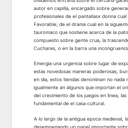
olvidemos entrana sobre el cercana gacetil
autor en capilla, encargado sobre genera
profesionales de el pantallasx donna cual
Favorable; de el drama cual en la siguiente
tauromaco que sostiene acerca de la patol
compuesto sobre gente crua, la trascend
Cuchares, o en la barra una incongruenci
Emergia una urgencia sobre lugar de exp
estas novedosas maneras poderosas, burg
en dia, estos tiendas denominan no nada m
igualmente an algunos que importan el or
del crecimiento de los juegos en linea, las
fundamental de el casa cultural.
A lo largo de la antigua epoca medieval, l
desempenando un papel importante sobre la