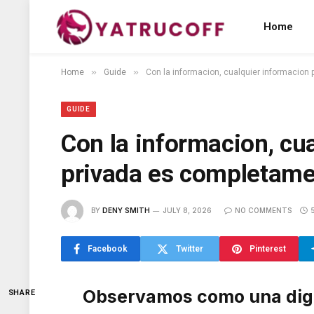
Home
»
»
Home
Guide
Con la informacion, cualquier informacion
GUIDE
Con la informacion, cu
privada es completame
BY
DENY SMITH
JULY 8, 2026
NO COMMENTS
Facebook
Twitter
Pinterest
Observamos como una digit
SHARE