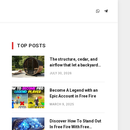
WhatsApp
Telegram
TOP POSTS
The structure, cedar, and
airflow that let a backyard
barrel sauna hold its heat
JULY 30, 2026
Become A Legend with an
Epic Account in Free Fire
MARCH 9, 2025
Discover How To Stand Out
In Free Fire With Free