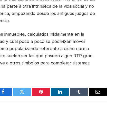
a parte a otra intrinseca de la vida social y no
iberica, empezando desde los antiguos juegos de
ncia.
s inmuebles, calculados inicialmente en la
dad y cual poco a poco se podri�an mover
como popularizando referente a dicho norma
uito suelen ser las que poseen algun RTP gran.
ye a otros simbolos para completar sistemas
Facebook
Twitter
Pinterest
LinkedIn
Tumblr
Email