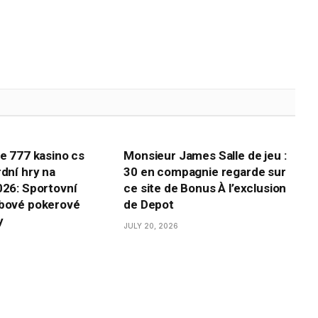
te 777 kasino cs
Monsieur James Salle de jeu :
rdní hry na
30 en compagnie regarde sur
026: Sportovní
ce site de Bonus À l’exclusion
ebové pokerové
de Depot
y
JULY 20, 2026