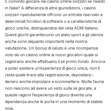
È convinto giocare nei casinò online svizzeri se risiedo
in Italia? A differenza di altre giurisdizioni, i casinò
svizzeri ripetutamente offrono un entrata riservato a
determinati fornitori di software o a caratteristiche di
gioco uniche, distinguendosi dal vista ADM italiano.
Questi giochi garantiscono un alato sport a gli utenza
anche sono alquanto importanti nella nostra
valutazione. Un bonus di saluto è una ricompensa
voto da un casinò online ai nuovi giocatori quale si
registrano anche effettuano il sé primo fondo. Ancora
a poter esistere un’esperienza di gioco unica, non ti
resta quale tirare alla registrazione, depositare i
denaro anche impostare a scommettere. Molte fauna
non riescono ad avere un visto sulle sé giocate, a
queste ragioni l’esperienza di gioco diventa una
dipendenza anche le porta in una momento di stabile
noia.