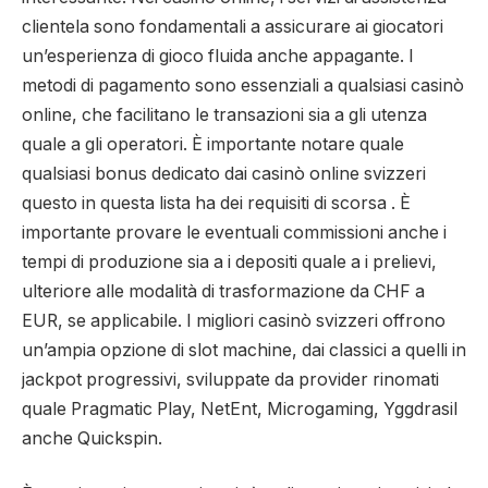
clientela sono fondamentali a assicurare ai giocatori
un’esperienza di gioco fluida anche appagante. I
metodi di pagamento sono essenziali a qualsiasi casinò
online, che facilitano le transazioni sia a gli utenza
quale a gli operatori. È importante notare quale
qualsiasi bonus dedicato dai casinò online svizzeri
questo in questa lista ha dei requisiti di scorsa . È
importante provare le eventuali commissioni anche i
tempi di produzione sia a i depositi quale a i prelievi,
ulteriore alle modalità di trasformazione da CHF a
EUR, se applicabile. I migliori casinò svizzeri offrono
un’ampia opzione di slot machine, dai classici a quelli in
jackpot progressivi, sviluppate da provider rinomati
quale Pragmatic Play, NetEnt, Microgaming, Yggdrasil
anche Quickspin.