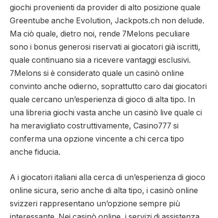
giochi provenienti da provider di alto posizione quale
Greentube anche Evolution, Jackpots.ch non delude.
Ma ciò quale, dietro noi, rende 7Melons peculiare
sono i bonus generosi riservati ai giocatori già iscritti,
quale continuano sia a ricevere vantaggi esclusivi.
7Melons si è considerato quale un casinò online
convinto anche odierno, soprattutto caro dai giocatori
quale cercano un’esperienza di gioco di alta tipo. In
una libreria giochi vasta anche un casinò live quale ci
ha meravigliato costruttivamente, Casino777 si
conferma una opzione vincente a chi cerca tipo
anche fiducia.
A i giocatori italiani alla cerca di un’esperienza di gioco
online sicura, serio anche di alta tipo, i casinò online
svizzeri rappresentano un’opzione sempre più
interessante. Nei casinò online, i servizi di assistenza