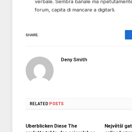
verbale. Sembra banale ma ripetutamente, 
forum, capita di mancare a digitarli.
SHARE.
Deny Smith
RELATED
POSTS
Uberblicken Diese The
Největší ga