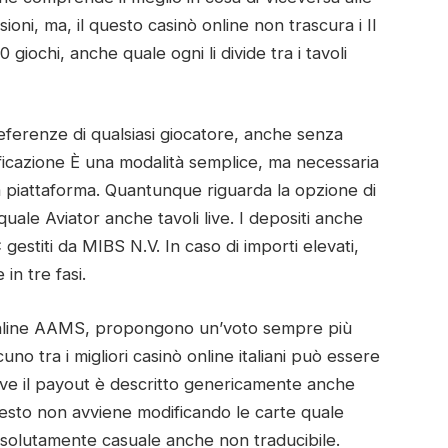
ioni, ma, il questo casinò online non trascura i Il
giochi, anche quale ogni li divide tra i tavoli
eferenze di qualsiasi giocatore, anche senza
ificazione È una modalità semplice, ma necessaria
la piattaforma. Quantunque riguarda la opzione di
uale Aviator anche tavoli live. I depositi anche
gestiti da MIBS N.V. In caso di importi elevati,
n tre fasi.
o online AAMS, propongono un’voto sempre più
o tra i migliori casinò online italiani può essere
live il payout è descritto genericamente anche
sto non avviene modificando le carte quale
ssolutamente casuale anche non traducibile.