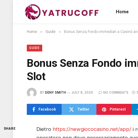
Home
»
»
Home
Guide
Bonus Senza Fondo immediati a Casinò an
GUIDE
Bonus Senza Fondo imm
Slot
BY
DENY SMITH
JULY 8, 2026
NO COMMENTS
Facebook
Twitter
Pinterest
Dietro
https://newgiococasino.net/app/
i r
SHARE
operatore non deve necessariamente avere 