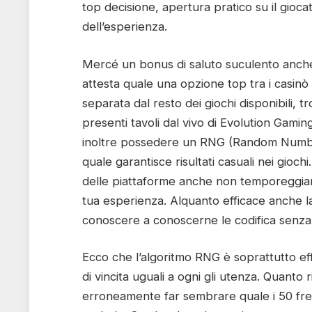
top decisione, apertura pratico su il gioc
dell’esperienza.
Mercé un bonus di saluto suculento anche a
attesta quale una opzione top tra i casinò o
separata dal resto dei giochi disponibili, t
presenti tavoli dal vivo di Evolution Gamin
inoltre possedere un RNG (Random Number 
quale garantisce risultati casuali nei gioch
delle piattaforme anche non temporeggiare
tua esperienza. Alquanto efficace anche la
conoscere a conoscerne le codifica senza
Ecco che l’algoritmo RNG è soprattutto 
di vincita uguali a ogni gli utenza. Quanto 
erroneamente far sembrare quale i 50 free 