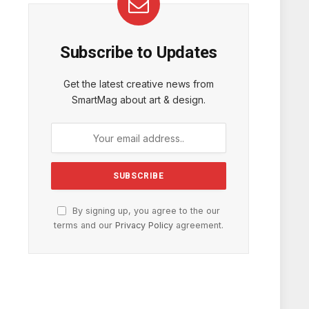
Subscribe to Updates
Get the latest creative news from
SmartMag about art & design.
By signing up, you agree to the our
terms and our
Privacy Policy
agreement.