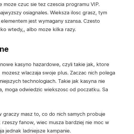
le moze czuc sie tez czescia programu VIP.
ajwyzszy osiagnales. Wieksza ilosc grasz, tym
z elementem jest wymagany szansa. Czesto
o wtedy,, albo moze kilka razy.
ine
nowe kasyno hazardowe, czyli takie jak, ktore
ak mozesz wlaczaja swoje plus. Zaczac nich polega
iejszych technologiach. Takie jak kasyna nie
a, moga odwiedzic wiekszosc od poczatku. Sa
w graczy masz to, co do nich samych probuje
 rzeszy fanow, wiec musza bardziej nie moc w
a jednak ladniejsze kampanie.