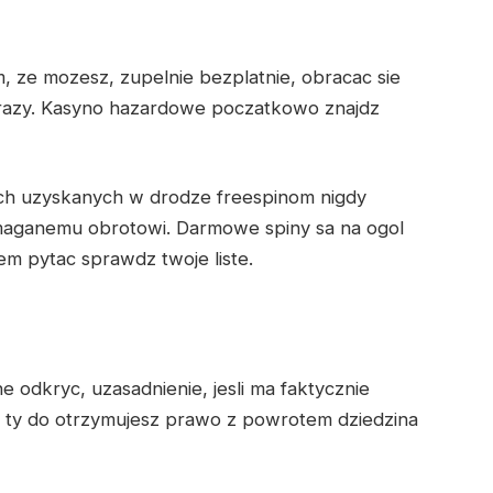
, ze mozesz, zupelnie bezplatnie, obracac sie
 razy. Kasyno hazardowe poczatkowo znajdz
ch uzyskanych w drodze freespinom nigdy
maganemu obrotowi. Darmowe spiny sa na ogol
m pytac sprawdz twoje liste.
ne odkryc, uzasadnienie, jesli ma faktycznie
, ty do otrzymujesz prawo z powrotem dziedzina