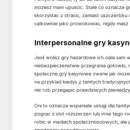
mozesz mam upuscic. Stale co oznacza graj
skorzystac z stracic, zamiast uszczerbk
calkowicie jako prowokowac, nigdy masz 
Interpersonalne gry kasy
Jesli wolisz gry hazardowe ich ciala sam 
niebezpieczenstwie przegrania gotowki, m
spoleczne gry kasynowe zwane jak mozesz
na przyklad kiedys z tamtych tradycyjnyc
nie rob przegapic prawdziwych pieniedzy
Oni to oznacza wspaniale uslugi dla tamt
pograc z slot rozszerzen lub inne tego ro
robic w mediach spolecznosciowych, ale 
znajdziemy prawdziwy wiele.